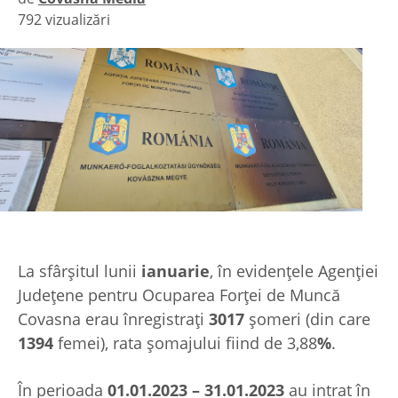
792 vizualizări
|
La sfârșitul lunii
ianuarie
, în evidențele Agenției
Județene pentru Ocuparea Forței de Muncă
Covasna erau înregistrați
3017
șomeri (din care
1394
femei), rata șomajului fiind de 3,88
%
.
În perioada
01.01.2023 – 31.01.2023
au intrat în