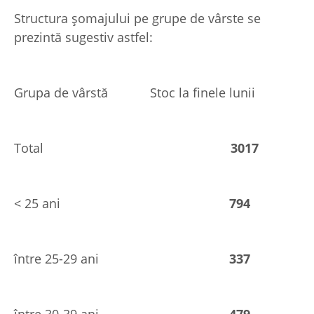
Structura șomajului pe grupe de vârste se
prezintă sugestiv astfel:
Grupa de vârstă
Stoc la finele lunii
Total
3017
< 25 ani
794
între 25-29 ani
337
între 30-39 ani
479