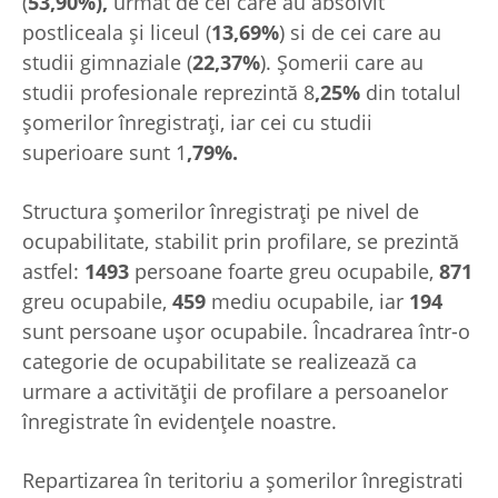
(
53,90%),
urmat de cei care au absolvit
postliceala şi liceul (
13,69%
) si de cei care au
studii gimnaziale (
22,37%
). Șomerii care au
studii profesionale reprezintă 8
,25%
din totalul
șomerilor înregistrați, iar cei cu studii
superioare sunt 1
,79%.
Structura șomerilor înregistrați pe nivel de
ocupabilitate, stabilit prin profilare, se prezintă
astfel:
1493
persoane foarte greu ocupabile,
871
greu ocupabile,
459
mediu ocupabile, iar
194
sunt persoane ușor ocupabile. Încadrarea într-o
categorie de ocupabilitate se realizează ca
urmare a activităţii de profilare a persoanelor
înregistrate în evidenţele noastre.
Repartizarea în teritoriu a şomerilor înregistrati