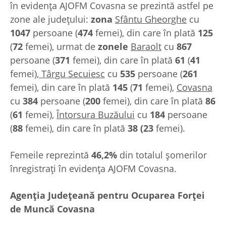
în evidenţa AJOFM Covasna se prezintă astfel pe
zone ale judeţului:
zona
Sfântu Gheorghe
cu
1047
persoane (
474
femei), din care în plată
125
(
72
femei), urmat de
zonele
Baraolt
cu
867
persoane (
371
femei), din care în plată
61
(
41
femei),
Târgu Secuiesc
cu
535
persoane (
261
femei), din care în plată
145
(
71
femei),
Covasna
cu
384
persoane (
200
femei), din care în plată
86
(
61
femei),
Întorsura Buzăului
cu
184
persoane
(
88
femei), din care în plată
38
(23
femei).
Femeile reprezintă
46,2%
din totalul şomerilor
înregistraţi în evidenţa AJOFM Covasna.
Agenția Județeană pentru Ocuparea Forței
de Muncă Covasna