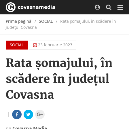
covasnamedia
Navi
Prima pagină
SOCIAL
Rata șomajului, în scădere în
județul Covasna
SOCIAL
23 februarie 2023
Rata șomajului, în
scădere în județul
Covasna
|
de
Covasna Media