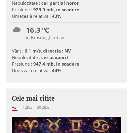
Nebulozitate :
cer partial noros
Presiune :
929.0 mb, in scadere
Umezeală relativă :
43%
16.3 ºC
în Brasov ghimbav
Vânt :
6.1 m/s, directia : NV
Nebulozitate :
cer acoperit
Presiune :
947.4 mb, in scadere
Umezeală relativă :
44%
Cele mai citite
AZI
7 ZILE
30 ZILE