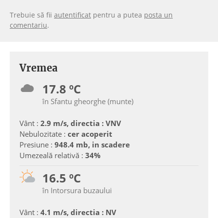
Trebuie să fii
autentificat
pentru a putea
posta un
comentariu
.
Vremea
17.8 ºC
în Sfantu gheorghe (munte)
Vânt :
2.9 m/s, directia : VNV
Nebulozitate :
cer acoperit
Presiune :
948.4 mb, in scadere
Umezeală relativă :
34%
16.5 ºC
în Intorsura buzaului
Vânt :
4.1 m/s, directia : NV