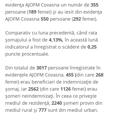
evidenţa AJOFM Covasna un număr de
355
persoane (
189
femei) şi au iesit din evidenţa
AJOFM Covasna
550
persoane (
292
femei).
Comparativ cu luna precedentă, când rata
șomajului a fost de
4,13%,
în această lună
indicatorul a înregistrat o scădere de
0,25
puncte procentuale.
Din totalul de
3017
persoane înregistrate în
evidențele AJOFM Covasna,
455 (
din care
268
femei) erau beneficiari de indemnizaţie de
şomaj, iar
2562
(din care
1126
femei) erau
șomeri neindemnizați. În ceea ce privește
mediul de rezidență,
2240
șomeri provin din
mediul rural și
777
sunt din mediul urban.