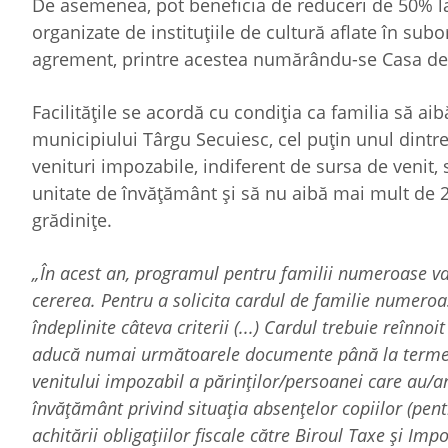
De asemenea, pot beneficia de reduceri de 50% la
organizate de instituţiile de cultură aflate în sub
agrement, printre acestea numărându-se Casa de cu
Facilităţile se acordă cu condiţia ca familia să aib
municipiului Târgu Secuiesc, cel puţin unul dintre 
venituri impozabile, indiferent de sursa de venit, să
unitate de învăţământ şi să nu aibă mai mult de 2
grădiniţe.
„În acest an, programul pentru familii numeroase va 
cererea. Pentru a solicita cardul de familie numeroa
îndeplinite câteva criterii (...) Cardul trebuie reînnoi
aducă numai următoarele documente până la termenu
venitului impozabil a părinţilor/persoanei care au/are
învăţământ privind situaţia absenţelor copiilor (pent
achitării obligaţiilor fiscale către Biroul Taxe şi Impo