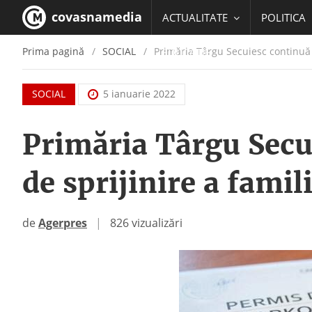
covasnamedia
ACTUALITATE
POLITICA
Prima pagină
SOCIAL
Primăria Târgu Secuiesc continuă 
EDUCATIE
SOCIAL
5 ianuarie 2022
Primăria Târgu Secu
de sprijinire a fami
de
Agerpres
|
826 vizualizări