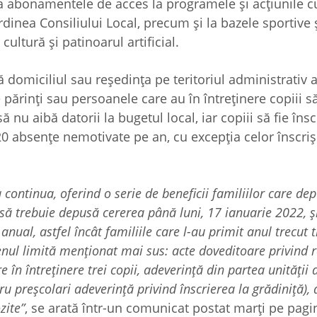
 abonamentele de acces la programele şi acţiunile cu
ordinea Consiliului Local, precum şi la bazele sportive 
ltură şi patinoarul artificial.
ă domiciliul sau reşedinţa pe teritoriul administrativ a
părinţi sau persoanele care au în întreţinere copiii să
 nu aibă datorii la bugetul local, iar copiii să fie înscr
0 absenţe nemotivate pe an, cu excepţia celor înscrişi
continua, oferind o serie de beneficii familiilor care de
să trebuie depusă cererea până luni, 17 ianuarie 2022, ş
t anual, astfel încât familiile care l-au primit anul trecut 
l limită menţionat mai sus: acte doveditoare privind r
 în întreţinere trei copii, adeverinţă din partea unităţii 
ru preşcolari adeverinţă privind înscrierea la grădiniţă),
zite”
, se arată într-un comunicat postat marţi pe pagi