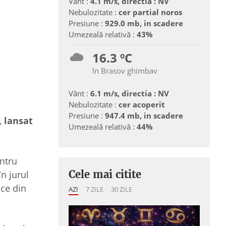
Vânt :
4.1 m/s, directia : NV
Nebulozitate :
cer partial noros
Presiune :
929.0 mb, in scadere
Umezeală relativă :
43%
16.3 ºC
în Brasov ghimbav
Vânt :
6.1 m/s, directia : NV
Nebulozitate :
cer acoperit
Presiune :
947.4 mb, in scadere
, lansat
Umezeală relativă :
44%
entru
Cele mai citite
în jurul
ice din
AZI
7 ZILE
30 ZILE