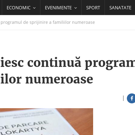
ECONOMIC
EVENIMENTE
SPORT
SANATATE
programul de sprijinire a familiilor numeroase
iesc continuă progra
liilor numeroase
|