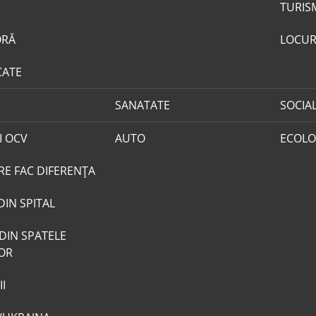
TURIS
ORĂ
LOCUR
CATE
SANATATE
SOCIA
I OCV
AUTO
ECOLO
RE FAC DIFERENȚA
DIN SPITAL
DIN SPATELE
LOR
I