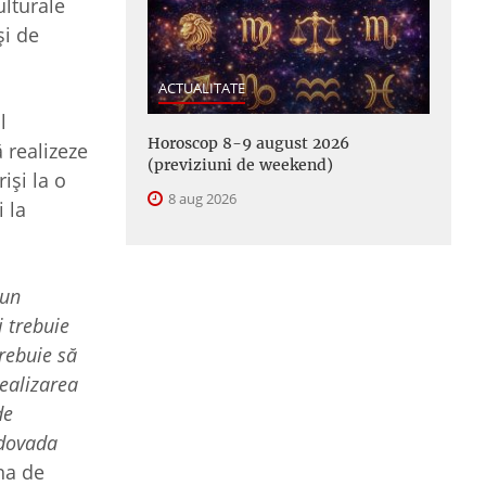
lturale
şi de
ACTUALITATE
l
Horoscop 8-9 august 2026
 realizeze
(previziuni de weekend)
işi la o
8 aug 2026
 la
pun
i trebuie
trebuie să
ealizarea
de
 dovada
na de