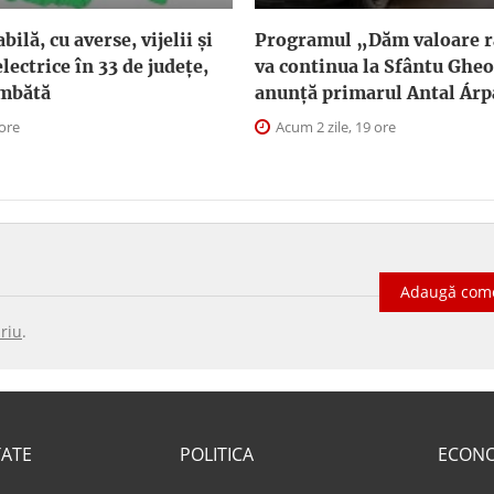
ilă, cu averse, vijelii și
Programul „Dăm valoare ra
lectrice în 33 de județe,
va continua la Sfântu Ghe
âmbătă
anunţă primarul Antal Árp
 ore
Acum 2 zile, 19 ore
Adaugă com
riu
.
TATE
POLITICA
ECON