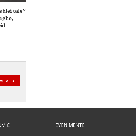
blei tale”
orghe,
ád
entariu
OMIC
EVENIMENTE