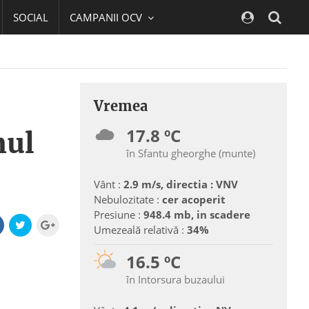
SOCIAL
CAMPANII OCV
Navig
Vremea
17.8 ºC
mul
în Sfantu gheorghe (munte)
Vânt :
2.9 m/s, directia : VNV
Nebulozitate :
cer acoperit
Presiune :
948.4 mb, in scadere
Umezeală relativă :
34%
16.5 ºC
în Intorsura buzaului