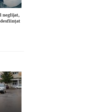
l neglijat,
 desfiinţat