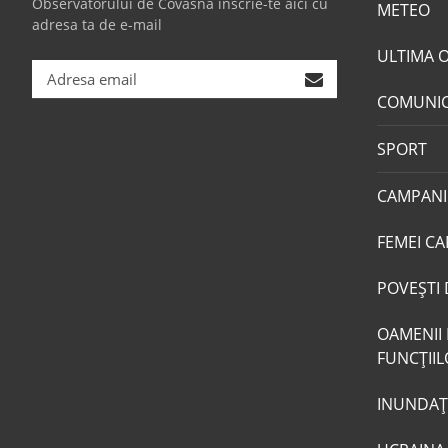
Observatorului de Covasna înscrie-te aici cu
METEO
adresa ta de e-mail
ULTIMA 
COMUNI
SPORT
CAMPANI
FEMEI CA
POVEŞTI 
OAMENII 
FUNCŢII
INUNDAŢI