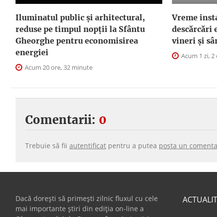
Iluminatul public şi arhitectural,
Vreme instab
reduse pe timpul nopţii la Sfântu
descărcări e
Gheorghe pentru economisirea
vineri și s
energiei
Acum 1 zi, 2
Acum 20 ore, 32 minute
Comentarii:
0
Trebuie să fii
autentificat
pentru a putea
posta un comenta
Dacă dorești să primești zilnic fluxul cu cele
ACTUALI
mai importante știri din ediția on-line a