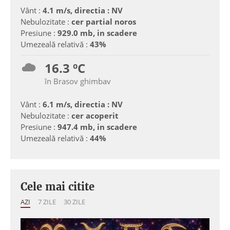
Vânt :
4.1 m/s, directia : NV
Nebulozitate :
cer partial noros
Presiune :
929.0 mb, in scadere
Umezeală relativă :
43%
16.3 ºC
în Brasov ghimbav
Vânt :
6.1 m/s, directia : NV
Nebulozitate :
cer acoperit
Presiune :
947.4 mb, in scadere
Umezeală relativă :
44%
Cele mai citite
AZI
7 ZILE
30 ZILE