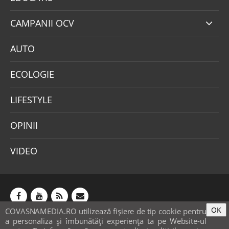
CAMPANII OCV
AUTO
ECOLOGIE
LIFESTYLE
OPINII
VIDEO
OK
COVASNAMEDIA.RO utilizează fişiere de tip cookie pentru
Abonamente
Publicitate
Mica publicitate
a personaliza și îmbunătăți experiența ta pe Website-ul