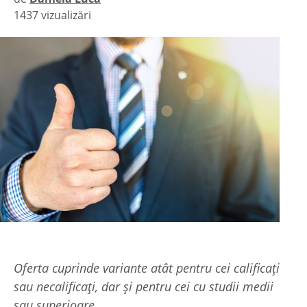
1437 vizualizări
|
Oferta cuprinde variante atât pentru cei calificați
sau necalificați, dar și pentru cei cu studii medii
sau superioare