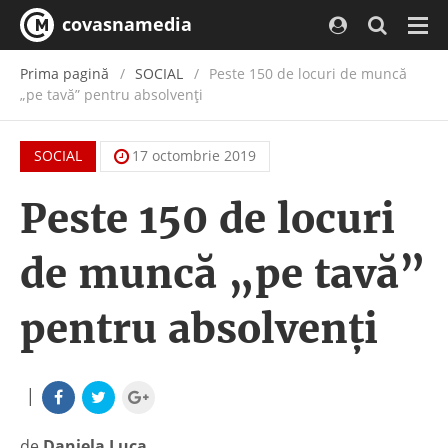
covasnamedia
Navi
Prima pagină
SOCIAL
Peste 150 de locuri de muncă
„pe tavă” pentru absolvenți
SOCIAL
17 octombrie 2019
Peste 150 de locuri
de muncă „pe tavă”
pentru absolvenți
|
de
Daniela Luca