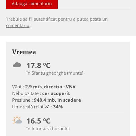
Adaugă comentariu
Trebuie să fii
autentificat
pentru a putea
posta un
comentariu
.
Vremea
17.8 ºC
în Sfantu gheorghe (munte)
Vânt :
2.9 m/s, directia : VNV
Nebulozitate :
cer acoperit
Presiune :
948.4 mb, in scadere
Umezeală relativă :
34%
16.5 ºC
în Intorsura buzaului