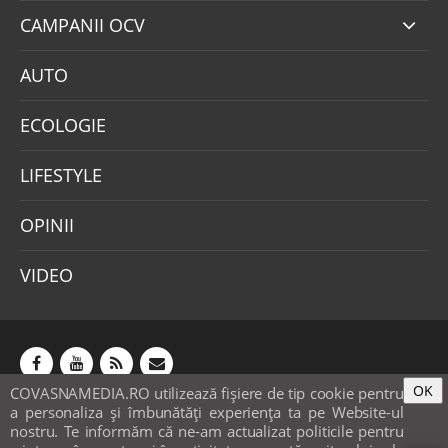
CAMPANII OCV
AUTO
ECOLOGIE
LIFESTYLE
OPINII
VIDEO
OK
COVASNAMEDIA.RO utilizează fişiere de tip cookie pentru
Abonamente
Publicitate
Mica publicitate
a personaliza și îmbunătăți experiența ta pe Website-ul
Contact
Sondaje
POLITICA COOKIE-URI & GDPR
nostru. Te informăm că ne-am actualizat politicile pentru