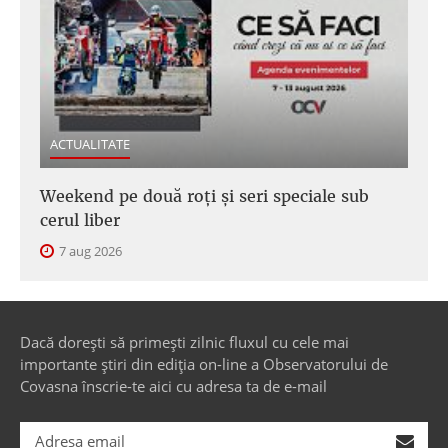
ACTUALITATE
Weekend pe două roți și seri speciale sub
cerul liber
7 aug 2026
Dacă dorești să primești zilnic fluxul cu cele mai
importante știri din ediția on-line a Observatorului de
Covasna înscrie-te aici cu adresa ta de e-mail