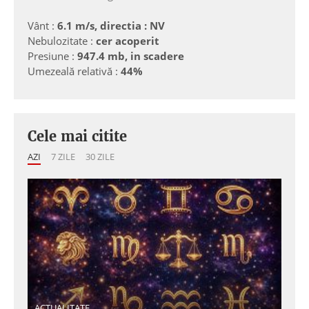
Vânt :
6.1 m/s, directia : NV
Nebulozitate :
cer acoperit
Presiune :
947.4 mb, in scadere
Umezeală relativă :
44%
Cele mai citite
AZI
7 ZILE
30 ZILE
ACTUALITATE