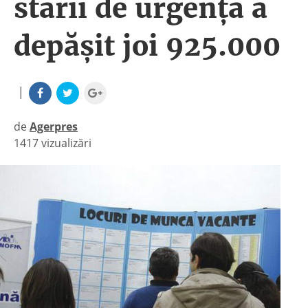
stării de urgenţă a
depăşit joi 925.000
|
de
Agerpres
1417 vizualizări
|