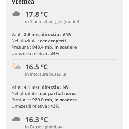
Vremea
17.8 ºC
în Sfantu gheorghe (munte)
Vânt :
2.9 m/s, directia : VNV
Nebulozitate :
cer acoperit
Presiune :
948.4 mb, in scadere
Umezeală relativă :
34%
16.5 ºC
în Intorsura buzaului
Vânt :
4.1 m/s, directia : NV
Nebulozitate :
cer partial noros
Presiune :
929.0 mb, in scadere
Umezeală relativă :
43%
16.3 ºC
în Brasov ghimbav