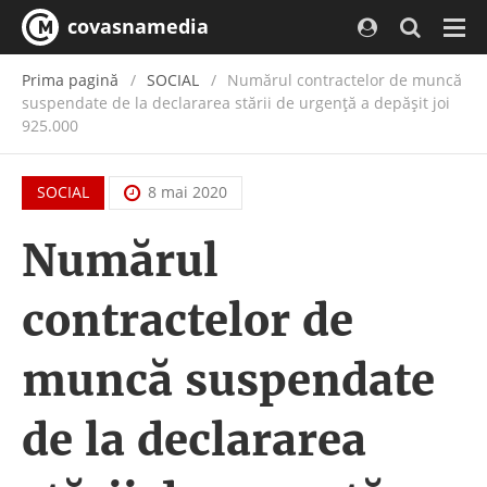
covasnamedia
Navi
Prima pagină
SOCIAL
Numărul contractelor de muncă
suspendate de la declararea stării de urgenţă a depăşit joi
925.000
SOCIAL
8 mai 2020
Numărul
contractelor de
muncă suspendate
de la declararea