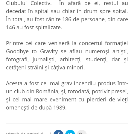
Clubului Colectiv. În afară de ei, restul au
decedat în spital sau chiar în drum spre spital.
În total, au fost rănite 186 de persoane, din care
146 au fost spitalizate.
Printre cei care veniseră la concertul formației
Goodbye to Gravity se aflau numeroși artiști,
fotografi, jurnaliști, arhitecți, studenți, dar și
cetățeni străini și câțiva minori.
Acesta a fost cel mai grav incendiu produs într-
un club din România, și, totodată, potrivit presei,
și cel mai mare eveniment cu pierderi de vieți
omenești de după 1989.