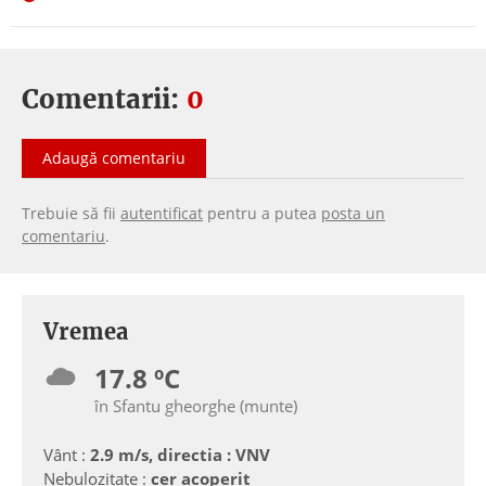
Comentarii:
0
Adaugă comentariu
Trebuie să fii
autentificat
pentru a putea
posta un
comentariu
.
Vremea
17.8 ºC
în Sfantu gheorghe (munte)
Vânt :
2.9 m/s, directia : VNV
Nebulozitate :
cer acoperit