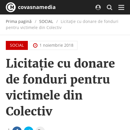
covasnamedia
Navi
Prima pagină
SOCIAL
Licitație cu donare de fonduri
pentru victimele din Colectiv
SOCIAL
1 noiembrie 2018
Licitație cu donare
de fonduri pentru
victimele din
Colectiv