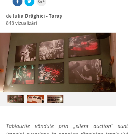
|
de
Iulia Drăghici - Taraș
848 vizualizări
|
Tablourile vândute prin „silent auction” sunt
imagini surprinse în noaptea dinaintea tragicului