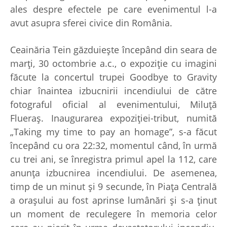
ales despre efectele pe care evenimentul l-a
avut asupra sferei civice din România.
Ceainăria Tein găzduiește începând din seara de
marți, 30 octombrie a.c., o expoziție cu imagini
făcute la concertul trupei Goodbye to Gravity
chiar înaintea izbucnirii incendiului de către
fotograful oficial al evenimentului, Miluță
Flueraș. Inaugurarea expoziției-tribut, numită
„Taking my time to pay an homage”, s-a făcut
începând cu ora 22:32, momentul când, în urmă
cu trei ani, se înregistra primul apel la 112, care
anunța izbucnirea incendiului. De asemenea,
timp de un minut și 9 secunde, în Piața Centrală
a orașului au fost aprinse lumânări și s-a ținut
un moment de reculegere în memoria celor