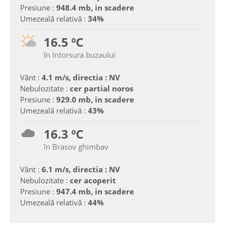
Presiune :
948.4 mb, in scadere
Umezeală relativă :
34%
16.5 ºC
în Intorsura buzaului
Vânt :
4.1 m/s, directia : NV
Nebulozitate :
cer partial noros
Presiune :
929.0 mb, in scadere
Umezeală relativă :
43%
16.3 ºC
în Brasov ghimbav
Vânt :
6.1 m/s, directia : NV
Nebulozitate :
cer acoperit
Presiune :
947.4 mb, in scadere
Umezeală relativă :
44%