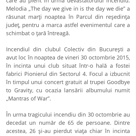
care au pierit în urma devastatorului incendiu.
Melodia „The day we give in is the day we die” a
răsunat marți noaptea în Parcul din reședința
județ, pentru a marca astfel evenimentul care a
schimbat o țară întreagă.
Incendiul din clubul Colectiv din București a
avut loc în noaptea de vineri 30 octombrie 2015,
în incinta unui club situat într-o hală a fostei
fabrici Pionierul din Sectorul 4. Focul a izbucnit
în timpul unui concert gratuit al trupei Goodbye
to Gravity, cu ocazia lansării albumului numit
„Mantras of War”.
În urma tragicului incendiu din 30 octombrie au
decedat un număr de 65 de persoane. Dintre
acestea, 26 și-au pierdut viața chiar în incinta