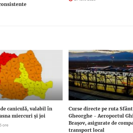
consistente
de caniculă, valabil în
Curse directe pe ruta Sfân
asna miercuri și joi
Gheorghe - Aeroportul G
Braşov, asigurate de comp
5 ore
transport local