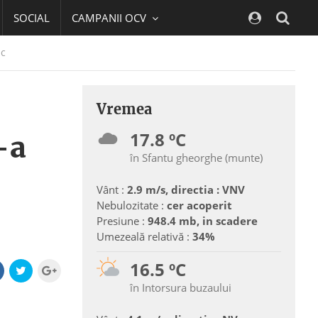
SOCIAL
CAMPANII OCV
Navig
sc
Vremea
17.8 ºC
-a
în Sfantu gheorghe (munte)
Vânt :
2.9 m/s, directia : VNV
Nebulozitate :
cer acoperit
Presiune :
948.4 mb, in scadere
Umezeală relativă :
34%
16.5 ºC
în Intorsura buzaului