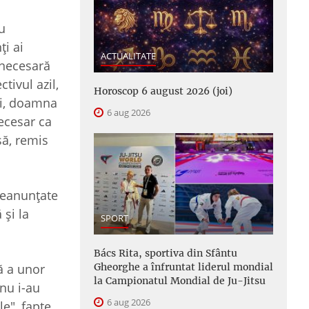
u
ţi ai
ACTUALITATE
 necesară
tivul azil,
Horoscop 6 august 2026 (joi)
ei, doamna
6 aug 2026
necesar ca
să, remis
 neanunţate
 şi la
SPORT
Bács Rita, sportiva din Sfântu
Gheorghe a înfruntat liderul mondial
ă a unor
la Campionatul Mondial de Ju-Jitsu
nu i-au
6 aug 2026
le", fapte