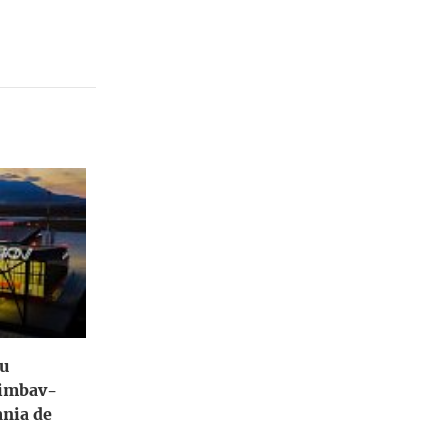
tu
himbav-
ania de