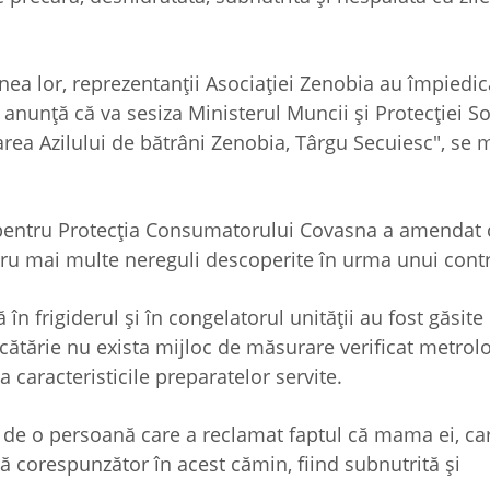
inea lor, reprezentanţii Asociaţiei Zenobia au împiedic
i anunţă că va sesiza Ministerul Muncii şi Protecţiei So
rea Azilului de bătrâni Zenobia, Târgu Secuiesc", se 
an pentru Protecţia Consumatorului Covasna a amendat
tru mai multe nereguli descoperite în urma unui contr
în frigiderul şi în congelatorul unităţii au fost găsit
cătărie nu exista mijloc de măsurare verificat metrolo
la caracteristicile preparatelor servite.
e de o persoană care a reclamat faptul că mama ei, ca
jită corespunzător în acest cămin, fiind subnutrită şi