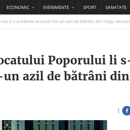
ECONOMIC
EVENIMENTE
SPORT
SANATATE
lui li s-a interzis accesul într-un azil de bătrâni din Târgu Secuie
catului Poporului li s
-un azil de bătrâni din
|