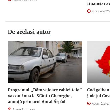
financiare 
28 iulie 2026
De acelasi autor
Programul „Dăm valoare rablei tale”
Cod galben 
va continua la Sfântu Gheorghe,
judeţul Cov
anunţă primarul Antal Árpád
Acum 2 zile, 
Acum 1 zi, 4 ore