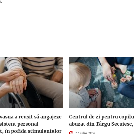
.
asna a reuşit să angajeze
Centrul de zi pentru copilu
sistent personal
abuzat din Târgu Secuiesc,
t, în pofida stimulentelor
27 iulie 2026