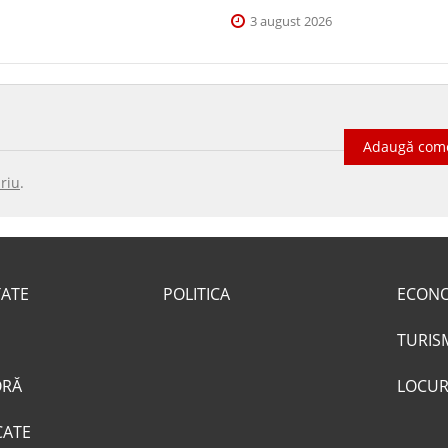
3 august 2026
Adaugă com
riu
.
TATE
POLITICA
ECON
TURIS
ORĂ
LOCUR
CATE