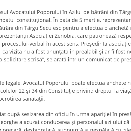
sul Avocatului Poporului în Azilul de bătrâni din Târg
ndatul constituţional. În data de 5 martie, reprezentan
bătrâni din Târgu Secuiesc pentru a efectua o anchetă
Reprezentanţii Asociaţiei Zenobia, care patronează respec
 procesului-verbal în acest sens. Preşedinta asociaţi
 că vizita nu a fost anunţată în prealabil şi ar fi fost 
o solicitare scrisă", se arată într-un comunicat de pre
rile legale, Avocatul Poporului poate efectua anchete
colelor 22 şi 34 din Constituţie privind dreptul la viaţă
ocrotirea sănătăţii.
iat după sesizarea din oficiu în urma apariţiei în pres
eorghe a acuzat conducerea şi personalul azilului că 
precară, deshidratată, subnutrită şi nespălată cu zile