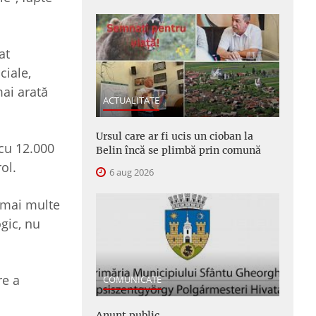
at
ciale,
mai arată
ACTUALITATE
Ursul care ar fi ucis un cioban la
 cu 12.000
Belin încă se plimbă prin comună
ol.
6 aug 2026
e mai multe
gic, nu
re a
COMUNICATE
Anunţ public