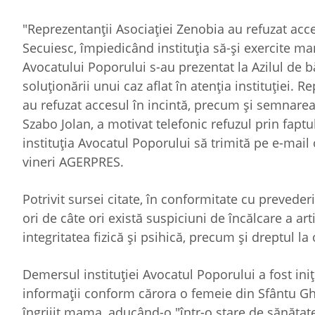
"Reprezentanţii Asociaţiei Zenobia au refuzat acce
Secuiesc, împiedicând instituţia să-şi exercite ma
Avocatului Poporului s-au prezentat la Azilul de 
soluţionării unui caz aflat în atenţia instituţiei. 
au refuzat accesul în incintă, precum şi semnarea
Szabo Jolan, a motivat telefonic refuzul prin faptul
instituţia Avocatul Poporului să trimită pe e-mail 
vineri AGERPRES.
Potrivit sursei citate, în conformitate cu prevede
ori de câte ori există suspiciuni de încălcare a arti
integritatea fizică şi psihică, precum şi dreptul la 
Demersul instituţiei Avocatul Poporului a fost iniţ
informaţii conform cărora o femeie din Sfântu Gh
îngrijit mama, aducând-o "într-o stare de sănătate 