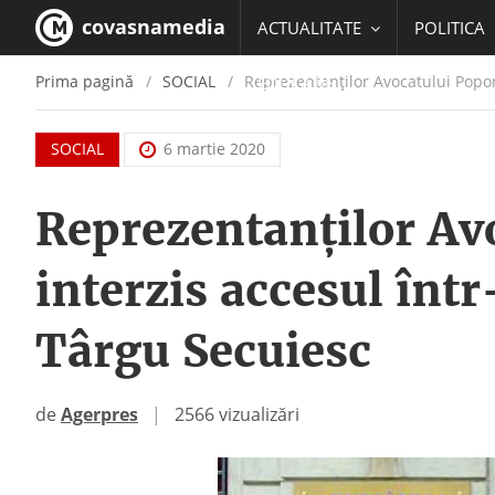
covasnamedia
ACTUALITATE
POLITICA
Prima pagină
SOCIAL
Reprezentanţilor Avocatului Poporu
EDUCATIE
SOCIAL
6 martie 2020
Reprezentanţilor Avo
interzis accesul într
Târgu Secuiesc
de
Agerpres
|
2566 vizualizări