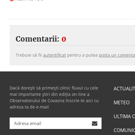
Comentarii:
0
Trebuie să fii
autentificat
pentru a putea
posta un comenta
Dacă dorești să primești zilnic fluxul cu cele
ACTUALI
mai importante știri din ediția on-line a
Observatorului de Covasna înscrie-te aici cu
METEO
adresa ta de e-mail
ULTIMA 
COMUNI