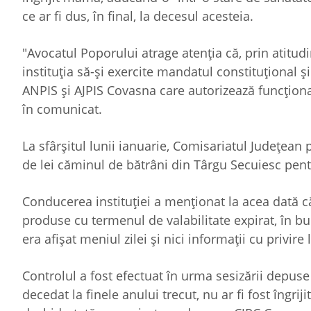
ce ar fi dus, în final, la decesul acesteia.
"Avocatul Poporului atrage atenţia că, prin atitud
instituţia să-şi exercite mandatul constituţional ş
ANPIS şi AJPIS Covasna care autorizează funcţiona
în comunicat.
La sfârşitul lunii ianuarie, Comisariatul Judeţe
de lei căminul de bătrâni din Târgu Secuiesc pen
Conducerea instituţiei a menţionat la acea dată că 
produse cu termenul de valabilitate expirat, în bu
era afişat meniul zilei şi nici informaţii cu privire 
Controlul a fost efectuat în urma sesizării depus
decedat la finele anului trecut, nu ar fi fost îngri