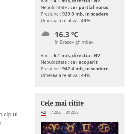
Vânt :
4.1 m/s, directia : NV
Nebulozitate :
cer partial noros
Presiune :
929.0 mb, in scadere
Umezeală relativă :
43%
16.3 ºC
în Brasov ghimbav
Vânt :
6.1 m/s, directia : NV
Nebulozitate :
cer acoperit
Presiune :
947.4 mb, in scadere
Umezeală relativă :
44%
Cele mai citite
AZI
7 ZILE
30 ZILE
nicipiul
a