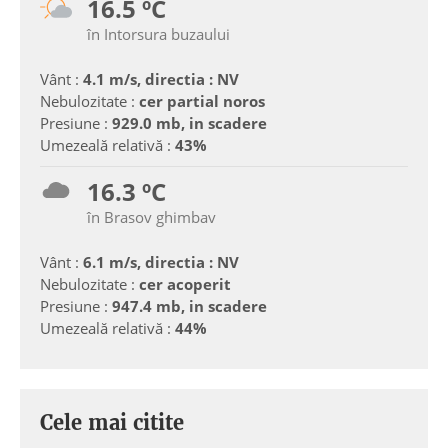
16.5 ºC
în Intorsura buzaului
Vânt :
4.1 m/s, directia : NV
Nebulozitate :
cer partial noros
Presiune :
929.0 mb, in scadere
Umezeală relativă :
43%
16.3 ºC
în Brasov ghimbav
Vânt :
6.1 m/s, directia : NV
Nebulozitate :
cer acoperit
Presiune :
947.4 mb, in scadere
Umezeală relativă :
44%
Cele mai citite