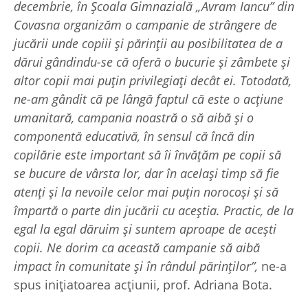
decembrie, în Școala Gimnazială „Avram Iancu” din
Covasna organizăm o campanie de strângere de
jucării unde copiii și părinții au posibilitatea de a
dărui gândindu-se că oferă o bucurie și zâmbete și
altor copii mai puțin privilegiați decât ei. Totodată,
ne-am gândit că pe lângă faptul că este o acțiune
umanitară, campania noastră o să aibă și o
componentă educativă, în sensul că încă din
copilărie este important să îi învățăm pe copii să
se bucure de vârsta lor, dar în același timp să fie
atenți și la nevoile celor mai puțin norocoși și să
împartă o parte din jucării cu aceștia. Practic, de la
egal la egal dăruim și suntem aproape de acești
copii. Ne dorim ca această campanie să aibă
impact în comunitate și în rândul părinților”,
ne-a
spus inițiatoarea acțiunii, prof. Adriana Bota.