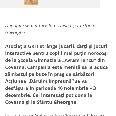
Donațiile se pot face la Covasna și la Sfântu
Gheorghe
Asociația GRIT strânge jucării, cărți și jocuri
interactive pentru copiii mai puțin norocoși
de la Școala Gimnazială „Avram Iancu” din
Covasna. Campania este menită să le aducă
zâmbetul pe buze în prag de sărbători.
Acțiunea „Dăruim împreună” se va
desfășura în perioada 10 noiembrie – 3
decembrie. Cei interesați pot dona la
Covasna și la Sfântu Gheorghe.
Jocurile și jucăriile vor fi strânse în cutiile care