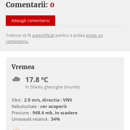
Comentarii:
0
Adaugă comentariu
Trebuie să fii
autentificat
pentru a putea
posta un
comentariu
.
Vremea
17.8 ºC
în Sfantu gheorghe (munte)
Vânt :
2.9 m/s, directia : VNV
Nebulozitate :
cer acoperit
Presiune :
948.4 mb, in scadere
Umezeală relativă :
34%