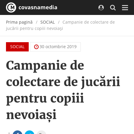
covasnamedia
Navi
Prima pagină
SOCIAL
Campanie de colectare de
jucării pentru copiii nevoiași
SOCIAL
30 octombrie 2019
Campanie de
colectare de jucării
pentru copiii
nevoiași