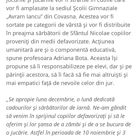
vor fi amplasate la sediul Școlii Gimnaziale
„Avram Iancu” din Covasna. Acestea vor fi
sortate pe categorii de vârstă și vor fi distribuite
în preajma sărbătorii de Sfântul Nicolae copiilor
proveniți din medii defavorizate. Acțiunea
umanitară are și o componentă educativă,
spune profesoara Adriana Bota. Aceasta își
propune să îi responsabilizeze pe elevi, dar și pe
părinții acestora, să îi facă să fie mai altruiști și
mai empatici față de nevoile celor din jur.
„Se apropie luna decembrie, o lună dedicată
cadourilor și sărbătorilor de iarnă. Ne-am gândit
să venim în sprijinul copiilor defavorizați și să le
oferim și lor șansa de a zâmbi și de a se bucura de
o jucărie. Astfel în perioada de 10 noiembrie și 3