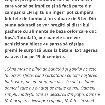
care vor să se implice și să facă parte din
campania „Fii și tu un înger” pot cumpăra
biletele de tombolă, în valoare de 5 lei. Din
suma adunată se vor pregăti și distribui
pachete cu alimente de bază celor care duc
lipsă. Totodată, persoanele care vor
achiziționa bilete au șansa să câștige
premiile surpriză puse la bătaie. Extragerea
va avea loc pe 19 decembrie.
„Când masa e plină de bunătăți și gândul ne este
la lucruri sfinte, când sărbătorim cu toții nașterea
lui Hristos, ne amintim mai des că sunt pe lume
oameni care nu au atât de multe ca noi. Oameni
simpli, modești, care se descurcă din puțin, oameni
fără acoperiș deasupra capului, fără foc în sobă