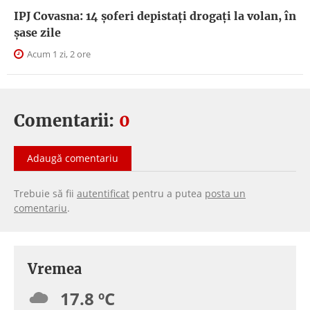
IPJ Covasna: 14 șoferi depistați drogați la volan, în
șase zile
Acum 1 zi, 2 ore
Comentarii:
0
Adaugă comentariu
Trebuie să fii
autentificat
pentru a putea
posta un
comentariu
.
Vremea
17.8 ºC