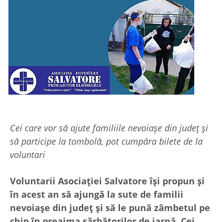
Cei care vor să ajute familiile nevoiașe din județ și
să participe la tombolă, pot cumpăra bilete de la
voluntari
Voluntarii Asociației Salvatore își propun și
în acest an să ajungă la sute de familii
nevoiașe din județ și să le pună zâmbetul pe
chip în preajma sărbătorilor de iarnă. Cei