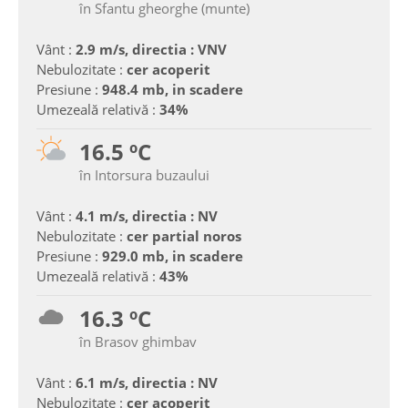
în Sfantu gheorghe (munte)
Vânt :
2.9 m/s, directia : VNV
Nebulozitate :
cer acoperit
Presiune :
948.4 mb, in scadere
Umezeală relativă :
34%
16.5 ºC
în Intorsura buzaului
Vânt :
4.1 m/s, directia : NV
Nebulozitate :
cer partial noros
Presiune :
929.0 mb, in scadere
Umezeală relativă :
43%
16.3 ºC
în Brasov ghimbav
Vânt :
6.1 m/s, directia : NV
Nebulozitate :
cer acoperit