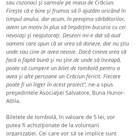
sau cozonaci și sarmale pe masa de Crăciun.
Firește că e bine și frumos să îi ajutăm oricând în
timpul anului, dar acum, în preajma sărbătorilor,
avem un motiv în plus să împărțim bucuria cu cei
nevoiași și neajutorați. Deseori mi-e dat să aud
oameni care spun că ar vrea să doneze, dar nu știu
unde sau cine ar avea nevoie. Dacă cineva vrea să
facă o faptă bună și nu știe de unde să înceapă,
poate să cumpere un bilet de tombolă pentru a
avea și alte persoane un Crăciun fericit. Fiecare
poate fi un înger în acest proiect”,
ne-a spus
președintele Asociației Salvatore, Buna Hunor-
Attila.
Biletele de tombolă, în valoare de 5 lei, vor
putea fi achiziționate de la voluntarii
organizației. Cei care vor să se implice sunt