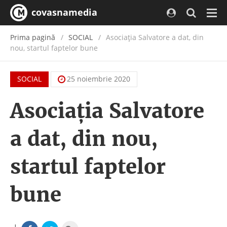
covasnamedia
Navi
Prima pagină
SOCIAL
Asociația Salvatore a dat, din
nou, startul faptelor bune
SOCIAL
25 noiembrie 2020
Asociația Salvatore
a dat, din nou,
startul faptelor
bune