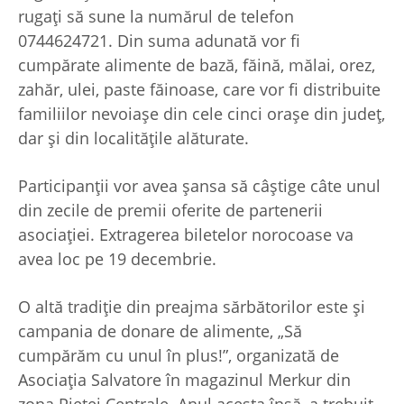
rugați să sune la numărul de telefon
0744624721. Din suma adunată vor fi
cumpărate alimente de bază, făină, mălai, orez,
zahăr, ulei, paste făinoase, care vor fi distribuite
familiilor nevoiașe din cele cinci orașe din județ,
dar și din localitățile alăturate.
Participanții vor avea șansa să câștige câte unul
din zecile de premii oferite de partenerii
asociației. Extragerea biletelor norocoase va
avea loc pe 19 decembrie.
O altă tradiție din preajma sărbătorilor este și
campania de donare de alimente, „Să
cumpărăm cu unul în plus!”, organizată de
Asociația Salvatore în magazinul Merkur din
zona Pieței Centrale. Anul acesta însă, a trebuit