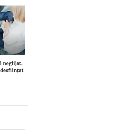
l neglijat,
 desfiinţat