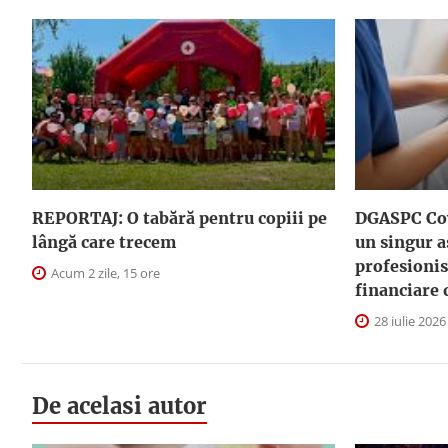
REPORTAJ: O tabără pentru copiii pe
DGASPC Cov
lângă care trecem
un singur a
profesionis
Acum 2 zile, 15 ore
financiare 
28 iulie 2026
De acelasi autor