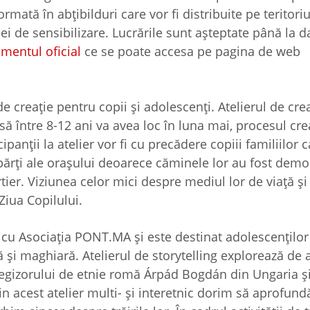
rmată în abțibilduri care vor fi distribuite pe teritoriu
 de sensibilizare. Lucrările sunt așteptate până la d
mentul oficial
ce se poate accesa pe pagina de web
de creație pentru copii și adolescenți. Atelierul de cre
să între 8-12 ani va avea loc în luna mai, procesul cre
panții la atelier vor fi cu precădere copiii familiilor 
 părți ale orașului deoarece căminele lor au fost demo
artier. Viziunea celor mici despre mediul lor de viață ș
 Ziua Copilului.
at cu Asociația PONT.MA și este destinat adolescenților
ă și maghiară. Atelierul de storytelling explorează d
regizorului de etnie romă Árpád Bogdán din Ungaria și
rin acest atelier multi- și interetnic dorim să aprofun