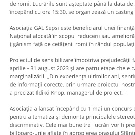
de romi. Lucrările sunt așteptate până la data de
începând cu ora 15:30, se organizează un casting 
Asociația GAL Sepsi este beneficiarul unei finanț
Național alocată în scopul reducerii sau ameliorări
țigănism față de cetățenii romi în rândul populaț
Proiectul de sensibilizare împotriva prejudecăți
aprilie - 31 august 2023 și are patru etape cheie 
marginalizării. „Din experiența ultimilor ani, sent
de informații corecte, prin urmare proiectul nos
a precizat Ildikó Knop, managerul de proiect.
Asociația a lansat începând cu 1 mai un concurs d
pentru a tematiza și demonta principalele stere
discriminativ. Cele mai bune trei lucrări vor fi pr
billboard-urile aflate în apropierea orașului Sfânt