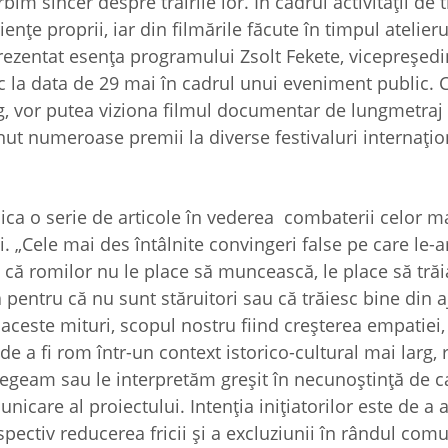
m sincer despre trăirile lor. În cadrul activității de tr
nțe proprii, iar din filmările făcute în timpul atelieru
prezentat esența programului Zsolt Fekete, vicepreședi
c la data de 29 mai în cadrul unui eveniment public. 
rg, vor putea viziona filmul documentar de lungmetraj 
nut numeroase premii la diverse festivaluri internați
lica o serie de articole în vederea combaterii celor m
i. „Cele mai des întâlnite convingeri false pe care le-
t că romilor nu le place să muncească, le place să trăi
 pentru că nu sunt stăruitori sau că trăiesc bine din a
aceste mituri, scopul nostru fiind creșterea empatiei,
de a fi rom într-un context istorico-cultural mai larg, 
elegeam sau le interpretăm greșit în necunoștință de c
care al proiectului. Intenția inițiatorilor este de a 
ectiv reducerea fricii și a excluziunii în rândul comu