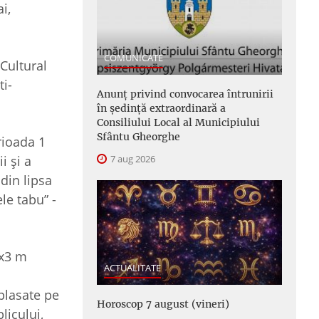
i,
COMUNICATE
Cultural
ti-
Anunţ privind convocarea întrunirii
în şedinţă extraordinară a
Consiliului Local al Municipiului
Sfântu Gheorghe
rioada 1
i și a
7 aug 2026
 din lipsa
le tabu” -
6x3 m
ACTUALITATE
mplasate pe
Horoscop 7 august (vineri)
licului,