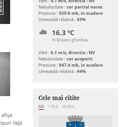
Vânt :
4.1 m/s, directia : NV
Nebulozitate :
cer partial noros
Presiune :
929.0 mb, in scadere
Umezeală relativă :
43%
16.3 ºC
în Brasov ghimbav
Vânt :
6.1 m/s, directia : NV
Nebulozitate :
cer acoperit
Presiune :
947.4 mb, in scadere
Umezeală relativă :
44%
Cele mai citite
AZI
7 ZILE
30 ZILE
 afișe
ipuri față