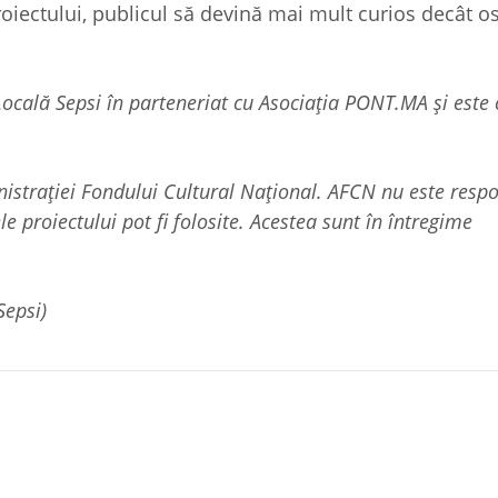
oiectului, publicul să devină mai mult curios decât ost
Locală Sepsi în parteneriat cu Asociația PONT.MA și este 
nistrației Fondului Cultural Național. AFCN nu este resp
e proiectului pot fi folosite. Acestea sunt în întregime
Sepsi)