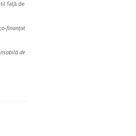
il față de
co-finanțat
onsabilă de