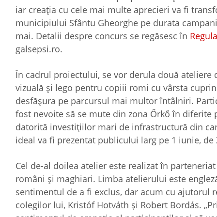
iar creația cu cele mai multe aprecieri va fi transfo
municipiului Sfântu Gheorghe pe durata campaniei
mai. Detalii despre concurs se regăsesc în
Regula
galsepsi.ro.
În cadrul proiectului, se vor derula două ateliere 
vizuală și lego pentru copiii romi cu vârsta cuprin
desfășura pe parcursul mai multor întâlniri. Partici
fost nevoite să se mute din zona Őrkő în diferite
datorită investițiilor mari de infrastructură din c
ideal va fi prezentat publicului larg pe 1 iunie, de
Cel de-al doilea atelier este realizat în parteneri
români și maghiari. Limba atelierului este englez
sentimentul de a fi exclus, dar acum cu ajutorul 
colegilor lui, Kristóf Hotváth și Robert Bordás. „P