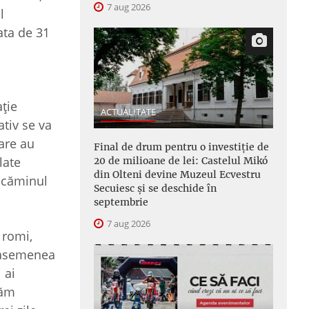
7 aug 2026
l
ata de 31
ație
ACTUALITATE
ativ se va
care au
Final de drum pentru o investiție de
late
20 de milioane de lei: Castelul Mikó
din Olteni devine Muzeul Ecvestru
i căminul
Secuiesc și se deschide în
septembrie
7 aug 2026
 romi,
e asemenea
 ai
dăm