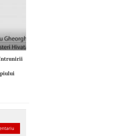
ntrunirii
piului
entariu