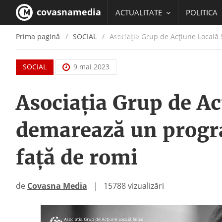
covasnamedia
ACTUALITATE
POLITICA
Prima pagină
SOCIAL
Asociația Grup de Acțiune Locală
EDUCATIE
SOCIAL
9 mai 2023
Asociația Grup de Ac
demarează un progr
față de romi
de
Covasna Media
|
15788 vizualizări