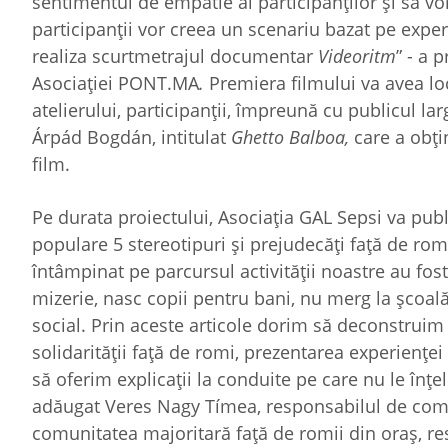
sentimentul de empatie al participanților și să vorbi
participanții vor creea un scenariu bazat pe experie
realiza scurtmetrajul documentar
Videoritm
” - a 
Asociației PONT.MA
.
Premiera filmului va avea lo
atelierului, participanții, împreună cu publicul la
Árpád Bogdán, intitulat
Ghetto Balboa,
care a obți
film.
Pe durata proiectului, Asociația GAL Sepsi va pub
populare 5 stereotipuri și prejudecăți față de rom
întâmpinat pe parcursul activității noastre au fos
mizerie, nasc copii pentru bani, nu merg la școală
social. Prin aceste articole dorim să deconstruim 
solidarității față de romi, prezentarea experienței 
să oferim explicații la conduite pe care nu le înț
adăugat Veres Nagy Tímea, responsabilul de comuni
comunitatea majoritară față de romii din oraș, resp