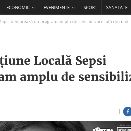
ECONOMIC
EVENIMENTE
SPORT
SANATATE
 Sepsi demarează un program amplu de sensibilizare față de romi
țiune Locală Sepsi
am amplu de sensibili
|