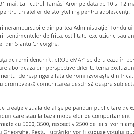
 31 mai. La Teatrul Tamási Áron pe data de 10 și 12 ma
pentru un atelier de storytelling pentru adolescenți.
ări nerambursabile din partea Administrației Fondului 
i sentimentelor de frică, ostilitate, excluziune sau an
iei din Sfântu Gheorghe.
i față de romi denumit „pRObleMA?” se derulează în pe
care abordează din perspective diferite tema excluziuni
imentul de respingere față de romi izvorăște din frică,
tru promovează comunicarea deschisă despre subiecte
e creație vizuală de afișe pe panouri publicitare de 
otipuri care stau la baza modelelor de comportament
emiate cu 5000, 3500, respectiv 2500 de lei și vor fi a
u Gheorghe. Restul lucrărilor vor fi supuse votului pub