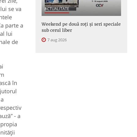
ei zile,
lui se va
ACTUALITATE
ntele
Weekend pe două roți și seri speciale
Ca parte a
sub cerul liber
al lui
7 aug 2026
onale de
ai
am
ască în
jutorul
 a
respectiv
auză” - a
apropia
nității