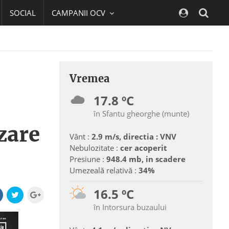
SOCIAL
CAMPANII OCV
Navig
Vremea
17.8 ºC
în Sfantu gheorghe (munte)
zare
Vânt :
2.9 m/s, directia : VNV
Nebulozitate :
cer acoperit
Presiune :
948.4 mb, in scadere
Umezeală relativă :
34%
16.5 ºC
în Intorsura buzaului