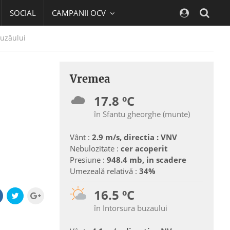
SOCIAL
CAMPANII OCV
Navig
Buzăului
Vremea
17.8 ºC
în Sfantu gheorghe (munte)
Vânt :
2.9 m/s, directia : VNV
Nebulozitate :
cer acoperit
Presiune :
948.4 mb, in scadere
Umezeală relativă :
34%
16.5 ºC
în Intorsura buzaului