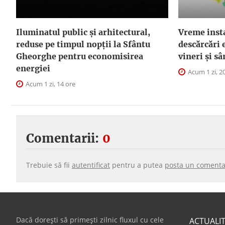
Iluminatul public şi arhitectural,
Vreme instab
reduse pe timpul nopţii la Sfântu
descărcări e
Gheorghe pentru economisirea
vineri și s
energiei
Acum 1 zi, 2
Acum 1 zi, 14 ore
Comentarii:
0
Trebuie să fii
autentificat
pentru a putea
posta un comenta
Dacă dorești să primești zilnic fluxul cu cele
ACTUALI