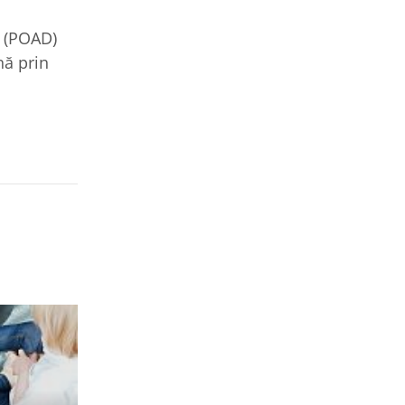
e (POAD)
nă prin