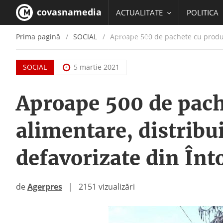
covasnamedia
ACTUALITATE
POLITICA
Prima pagină
SOCIAL
Aproape 500 de pachete cu produse
EDUCATIE
SOCIAL
5 martie 2021
Aproape 500 de pach
alimentare, distribu
defavorizate din Înt
de
Agerpres
|
2151 vizualizări