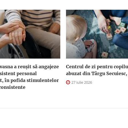
asna a reuşit să angajeze
Centrul de zi pentru copilu
sistent personal
abuzat din Târgu Secuiesc,
t, în pofida stimulentelor
27 iulie 2026
consistente