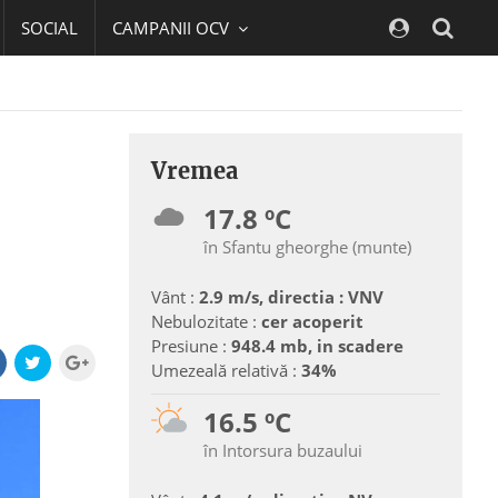
SOCIAL
CAMPANII OCV
Navig
Vremea
17.8 ºC
în Sfantu gheorghe (munte)
Vânt :
2.9 m/s, directia : VNV
Nebulozitate :
cer acoperit
Presiune :
948.4 mb, in scadere
Umezeală relativă :
34%
16.5 ºC
în Intorsura buzaului