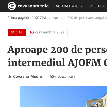
covasnamedia
ACTUALITATE
POLITICA
Prima pagină
SOCIAL
Aproape 200 de persoane angajat
EDUCATIE
SOCIAL
22 noiembrie 2022
Aproape 200 de pers
intermediul AJOFM 
de
Covasna Media
|
586 vizualizări