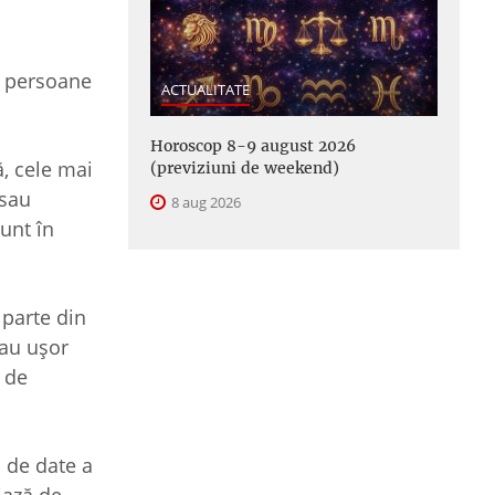
0 persoane
ACTUALITATE
Horoscop 8-9 august 2026
ă, cele mai
(previziuni de weekend)
 sau
8 aug 2026
sunt în
 parte din
sau uşor
i de
a de date a