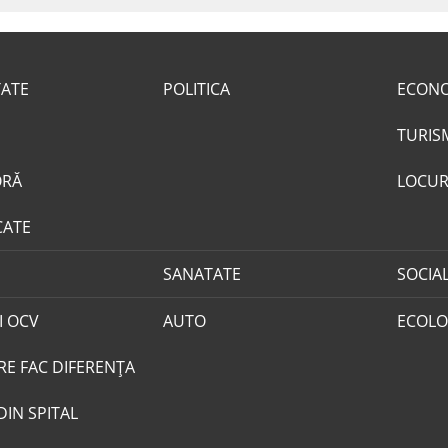
TATE
POLITICA
ECON
TURIS
ORĂ
LOCUR
CATE
SANATATE
SOCIA
I OCV
AUTO
ECOLO
RE FAC DIFERENȚA
DIN SPITAL