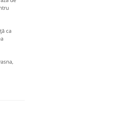
iază de
ntru
ţă ca
ea
vasna,