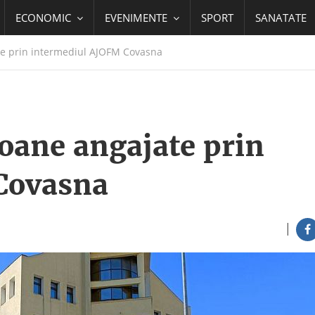
ECONOMIC
EVENIMENTE
SPORT
SANATATE
e prin intermediul AJOFM Covasna
oane angajate prin
Covasna
|