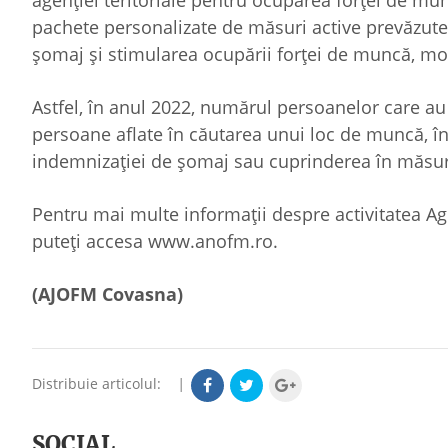
agenţiei teritoriale pentru ocuparea forţei de mun
pachete personalizate de măsuri active prevăzute
şomaj şi stimularea ocupării forţei de muncă, mod
Astfel, în anul 2022, numărul persoanelor care au 
persoane aflate în căutarea unui loc de muncă, în
indemnizaţiei de şomaj sau cuprinderea în măsuri
Pentru mai multe informații despre activitatea A
puteți accesa www.anofm.ro.
(AJOFM Covasna)
Distribuie articolul:
|
SOCIAL