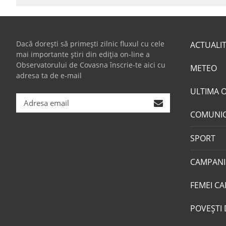
Dacă dorești să primești zilnic fluxul cu cele
ACTUALI
mai importante știri din ediția on-line a
Observatorului de Covasna înscrie-te aici cu
METEO
adresa ta de e-mail
ULTIMA 
COMUNI
SPORT
CAMPANI
FEMEI CA
POVEŞTI 