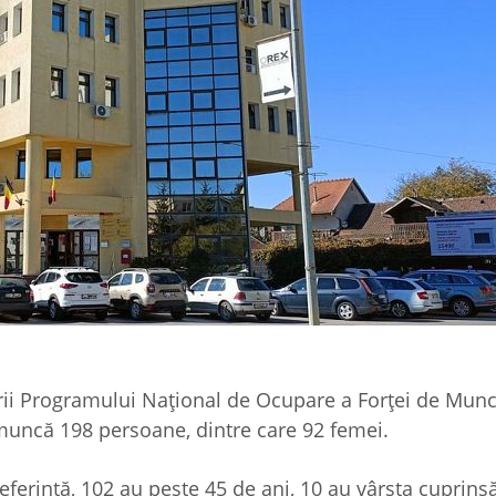
ii Programului Naţional de Ocupare a Forţei de Munc
muncă 198 persoane, dintre care 92 femei.
ferință, 102 au peste 45 de ani, 10 au vârsta cuprinsă