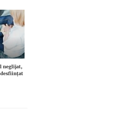
l neglijat,
 desfiinţat