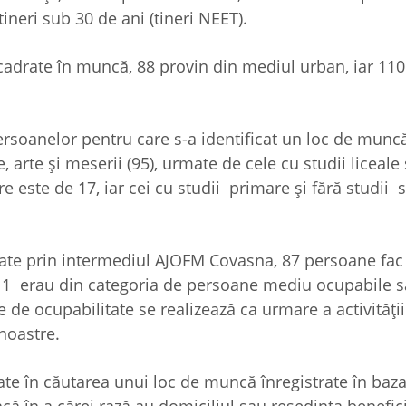
 tineri sub 30 de ani (tineri NEET).
încadrate în muncă, 88 provin din mediul urban, iar 11
ersoanelor pentru care s-a identificat un loc de munc
 arte şi meserii (95), urmate de cele cu studii liceale
e este de 17, iar cei cu studii primare şi fără studii 
ate prin intermediul AJOFM Covasna, 87 persoane fac
111 erau din categoria de persoane mediu ocupabile 
 de ocupabilitate se realizează ca urmare a activităţi
 noastre.
ate în căutarea unui loc de muncă înregistrate în baz