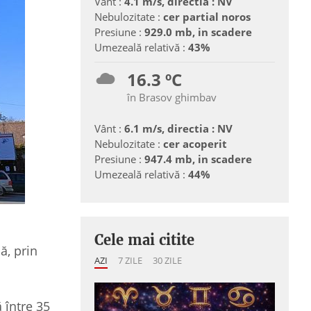
Vânt :
4.1 m/s, directia : NV
Nebulozitate :
cer partial noros
Presiune :
929.0 mb, in scadere
Umezeală relativă :
43%
16.3 ºC
în Brasov ghimbav
Vânt :
6.1 m/s, directia : NV
Nebulozitate :
cer acoperit
Presiune :
947.4 mb, in scadere
Umezeală relativă :
44%
Cele mai citite
ă, prin
AZI
7 ZILE
30 ZILE
 între 35