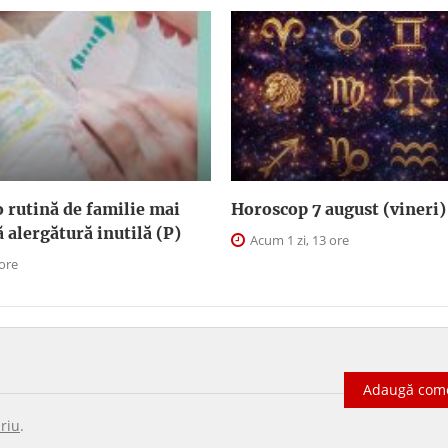
 rutină de familie mai
Horoscop 7 august (vineri)
ă alergătură inutilă (P)
Acum 1 zi, 13 ore
 ore
Adaugă com
riu
.