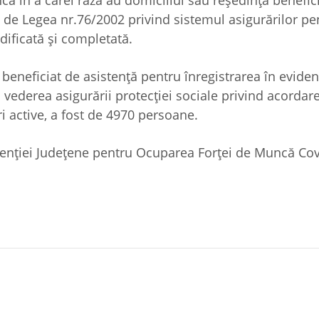
că în a cărei rază au domiciliul sau reşedinţa benefic
 de Legea nr.76/2002 privind sistemul asigurărilor pe
ificată şi completată.
beneficiat de asistenţă pentru înregistrarea în eviden
 vederea asigurării protecţiei sociale privind acordar
 active, a fost de 4970 persoane.
genției Județene pentru Ocuparea Forței de Muncă Co