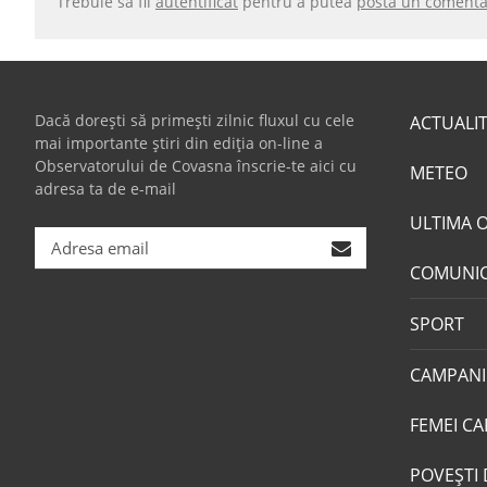
Trebuie să fii
autentificat
pentru a putea
posta un comenta
Dacă dorești să primești zilnic fluxul cu cele
ACTUALI
mai importante știri din ediția on-line a
Observatorului de Covasna înscrie-te aici cu
METEO
adresa ta de e-mail
ULTIMA 
COMUNI
SPORT
CAMPANI
FEMEI CA
POVEŞTI 