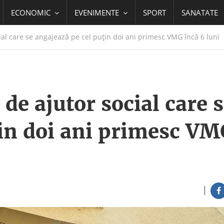
ECONOMIC
EVENIMENTE
SPORT
SANATATE
al care se angajează pe cel puţin doi ani primesc VMG încă 6 luni
de ajutor social care 
ţin doi ani primesc V
|