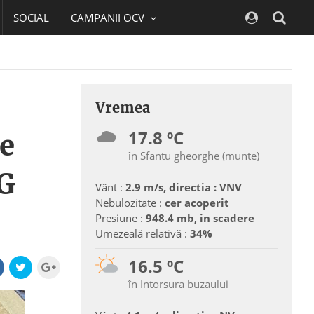
SOCIAL
CAMPANII OCV
Navig
Vremea
17.8 ºC
se
în Sfantu gheorghe (munte)
MG
Vânt :
2.9 m/s, directia : VNV
Nebulozitate :
cer acoperit
Presiune :
948.4 mb, in scadere
Umezeală relativă :
34%
16.5 ºC
în Intorsura buzaului