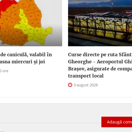
de caniculă, valabil în
Curse directe pe ruta Sfân
asna miercuri și joi
Gheorghe - Aeroportul G
Braşov, asigurate de comp
6 ore
transport local
3 august 2026
Adaugă com