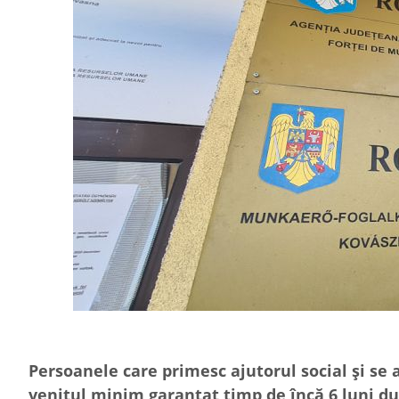
Persoanele care primesc ajutorul social şi se
venitul minim garantat timp de încă 6 luni du