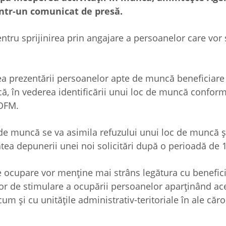
ntr-un comunicat de presă.
tru sprijinirea prin angajare a persoanelor care vor 
atea prezentării persoanelor apte de muncă beneficiare
ă, în vederea identificării unui loc de muncă conform 
NOFM.
de muncă se va asimila refuzului unui loc de muncă ş
atea depunerii unei noi solicitări după o perioadă de 1
e ocupare vor menţine mai strâns legătura cu benefici
rilor de stimulare a ocupării persoanelor aparţinând ac
cum şi cu unităţile administrativ-teritoriale în ale căr