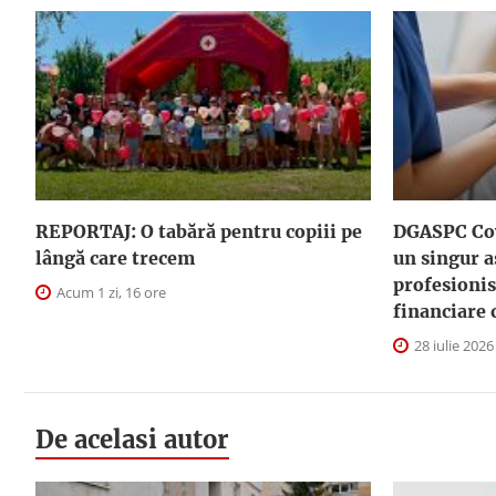
REPORTAJ: O tabără pentru copiii pe
DGASPC Cov
lângă care trecem
un singur a
profesionis
Acum 1 zi, 16 ore
financiare 
28 iulie 2026
De acelasi autor