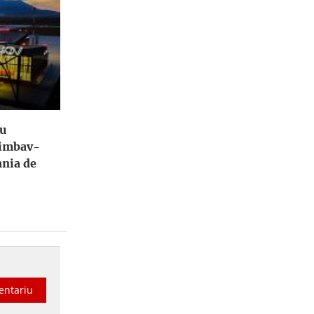
tu
himbav-
ania de
entariu