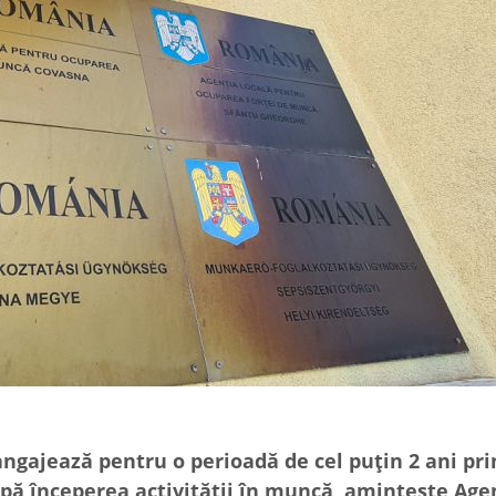
 angajează pentru o perioadă de cel puţin 2 ani pr
pă începerea activităţii în muncă, aminteşte Age