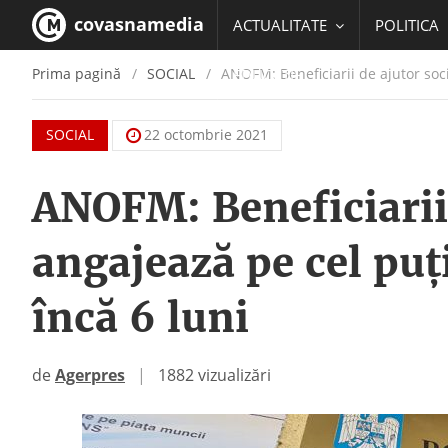
covasnamedia
ACTUALITATE
POLITICA
Prima pagină
SOCIAL
ANOFM: Beneficiarii de ajutor soci
EDUCATIE
SOCIAL
22 octombrie 2021
ANOFM: Beneficiarii 
angajează pe cel pu
încă 6 luni
de
Agerpres
|
1882 vizualizări