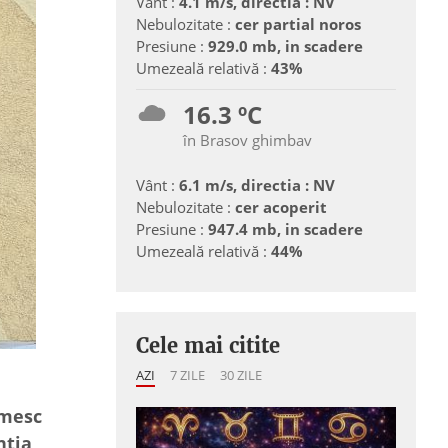
Vânt :
4.1 m/s, directia : NV
Nebulozitate :
cer partial noros
Presiune :
929.0 mb, in scadere
Umezeală relativă :
43%
16.3 ºC
în Brasov ghimbav
Vânt :
6.1 m/s, directia : NV
Nebulozitate :
cer acoperit
Presiune :
947.4 mb, in scadere
Umezeală relativă :
44%
Cele mai citite
AZI
7 ZILE
30 ZILE
imesc
nţia