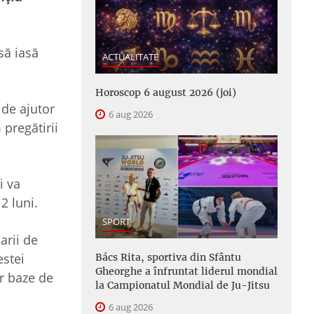
să iasă
ACTUALITATE
Horoscop 6 august 2026 (joi)
 de ajutor
6 aug 2026
pregătirii
i va
2 luni.
SPORT
arii de
estei
Bács Rita, sportiva din Sfântu
Gheorghe a înfruntat liderul mondial
or baze de
la Campionatul Mondial de Ju-Jitsu
6 aug 2026