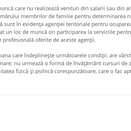
ncă care nu realizează venituri din salarii sau din al
a numărului membrilor de familie pentru determinarea n
 sunt în evidenţa agenţiei teritoriale pentru ocuparea
t un loc de muncă ori participarea la serviciile pentr
 profesională oferite de aceste agenţii.
ana care îndeplineşte următoarele condiţii: are vârs
ionare; nu urmează o formă de învăţământ cursuri de z
itatea fizică şi psihică corespunzătoare, care o fac ap