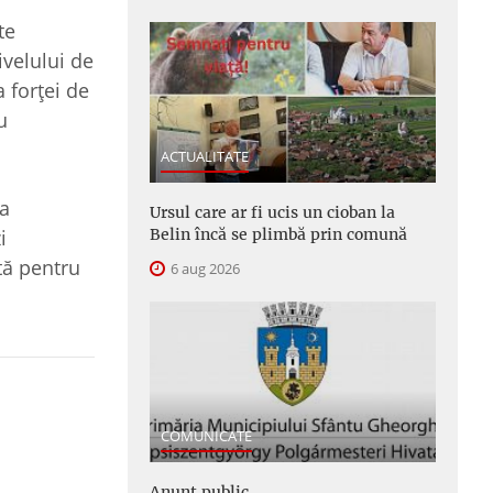
te
ivelului de
 forţei de
u
ACTUALITATE
ta
Ursul care ar fi ucis un cioban la
Belin încă se plimbă prin comună
i
tă pentru
6 aug 2026
COMUNICATE
Anunţ public