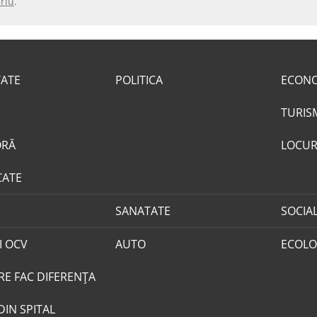
riu
.
TATE
POLITICA
ECON
TURIS
ORĂ
LOCUR
CATE
SANATATE
SOCIA
I OCV
AUTO
ECOLO
RE FAC DIFERENȚA
DIN SPITAL