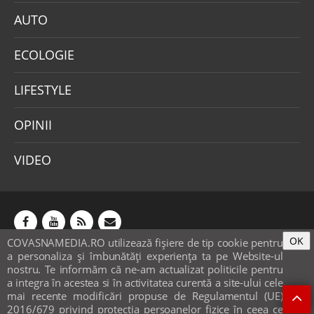
AUTO
ECOLOGIE
LIFESTYLE
OPINII
VIDEO
OK
COVASNAMEDIA.RO utilizează fişiere de tip cookie pentru
Abonamente
Publicitate
Mica publicitate
a personaliza și îmbunătăți experiența ta pe Website-ul
Contact
Sondaje
POLITICA COOKIE-URI & GDPR
nostru. Te informăm că ne-am actualizat politicile pentru
a integra în acestea si în activitatea curentă a site-ului cele
© covasnamedia.ro. Website by
softhost
.
mai recente modificări propuse de Regulamentul (UE)
2016/679 privind protecția persoanelor fizice în ceea ce