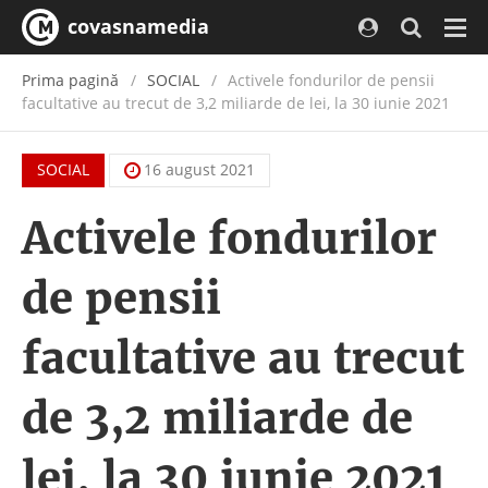
covasnamedia
Navi
Prima pagină
SOCIAL
Activele fondurilor de pensii
facultative au trecut de 3,2 miliarde de lei, la 30 iunie 2021
SOCIAL
16 august 2021
Activele fondurilor
de pensii
facultative au trecut
de 3,2 miliarde de
lei, la 30 iunie 2021