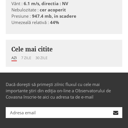
Vânt :
6.1 m/s, directia : NV
Nebulozitate :
cer acoperit
Presiune :
947.4 mb, in scadere
Umezeală relativă :
44%
Cele mai citite
AZI
7 ZILE
30 ZILE
Dacă dorești să primești zilnic fluxul cu cele mai
importante știri din ediția on-line a Observatorului de
Covasna înscrie-te aici cu adresa ta de e-mail