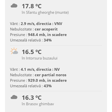
17.8 ºC
în Sfantu gheorghe (munte)
Vânt :
2.9 m/s, directia : VNV
Nebulozitate :
cer acoperit
Presiune :
948.4 mb, in scadere
Umezeală relativă :
34%
16.5 ºC
în Intorsura buzaului
Vânt :
4.1 m/s, directia : NV
Nebulozitate :
cer partial noros
Presiune :
929.0 mb, in scadere
Umezeală relativă :
43%
16.3 ºC
în Brasov ghimbav