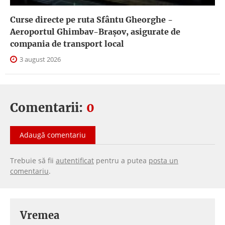
Curse directe pe ruta Sfântu Gheorghe -
Aeroportul Ghimbav-Braşov, asigurate de
compania de transport local
3 august 2026
Comentarii:
0
Adaugă comentariu
Trebuie să fii
autentificat
pentru a putea
posta un
comentariu
.
Vremea