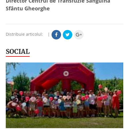
Director Centrul de Transfuzie Sanguină
Sfântu Gheorghe
Distribuie articolul:
|
SOCIAL