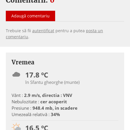
Comentarii:
0
Adaugă comentariu
Trebuie să fii
autentificat
pentru a putea
posta un
comentariu
.
Vremea
17.8 ºC
în Sfantu gheorghe (munte)
Vânt :
2.9 m/s, directia : VNV
Nebulozitate :
cer acoperit
Presiune :
948.4 mb, in scadere
Umezeală relativă :
34%
16.5 ºC