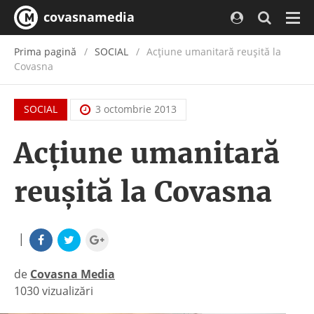
covasnamedia
Navi
Prima pagină
SOCIAL
Acţiune umanitară reuşită la
Covasna
SOCIAL
3 octombrie 2013
Acţiune umanitară
reuşită la Covasna
|
de
Covasna Media
1030 vizualizări
|