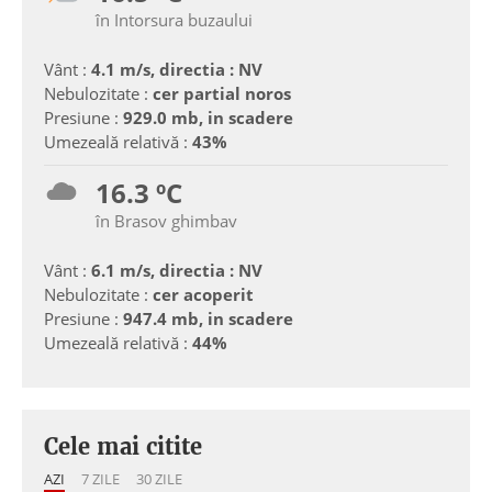
în Intorsura buzaului
Vânt :
4.1 m/s, directia : NV
Nebulozitate :
cer partial noros
Presiune :
929.0 mb, in scadere
Umezeală relativă :
43%
16.3 ºC
în Brasov ghimbav
Vânt :
6.1 m/s, directia : NV
Nebulozitate :
cer acoperit
Presiune :
947.4 mb, in scadere
Umezeală relativă :
44%
Cele mai citite
AZI
7 ZILE
30 ZILE