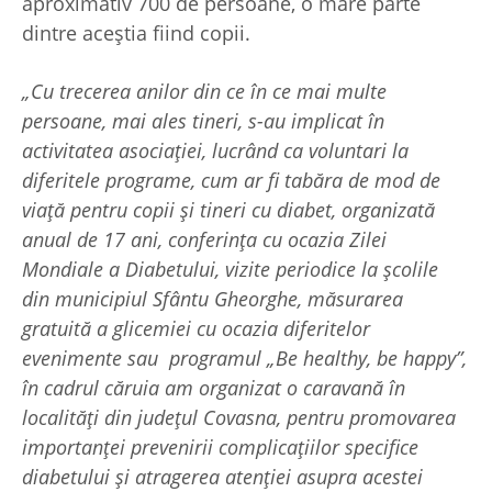
aproximativ 700 de persoane, o mare parte
dintre aceștia fiind copii.
„Cu trecerea anilor din ce în ce mai multe
persoane, mai ales tineri, s-au implicat în
activitatea asociației, lucrând ca voluntari la
diferitele programe, cum ar fi tabăra de mod de
viață pentru copii și tineri cu diabet, organizată
anual de 17 ani, conferința cu ocazia Zilei
Mondiale a Diabetului, vizite periodice la școlile
din municipiul Sfântu Gheorghe, măsurarea
gratuită a glicemiei cu ocazia diferitelor
evenimente sau programul „Be healthy, be happy”,
în cadrul căruia am organizat o caravană în
localități din județul Covasna, pentru promovarea
importanței prevenirii complicațiilor specifice
diabetului și atragerea atenției asupra acestei