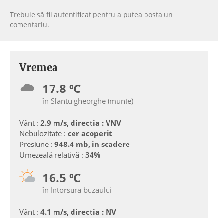
Trebuie să fii
autentificat
pentru a putea
posta un
comentariu
.
Vremea
17.8 ºC
în Sfantu gheorghe (munte)
Vânt :
2.9 m/s, directia : VNV
Nebulozitate :
cer acoperit
Presiune :
948.4 mb, in scadere
Umezeală relativă :
34%
16.5 ºC
în Intorsura buzaului
Vânt :
4.1 m/s, directia : NV