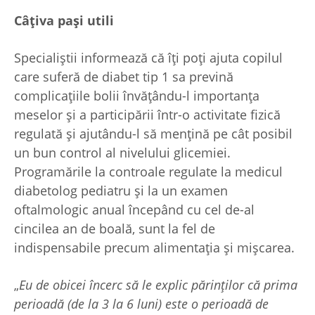
Câțiva pași utili
Specialiștii informează că îți poți ajuta copilul
care suferă de diabet tip 1 sa prevină
complicațiile bolii învățându-l importanța
meselor și a participării într-o activitate fizică
regulată și ajutându-l să mențină pe cât posibil
un bun control al nivelului glicemiei.
Programările la controale regulate la medicul
diabetolog pediatru și la un examen
oftalmologic anual începând cu cel de-al
cincilea an de boală, sunt la fel de
indispensabile precum alimentația și mișcarea.
„
Eu de obicei încerc să le explic părinților că prima
perioadă (de la 3 la 6 luni) este o perioadă de