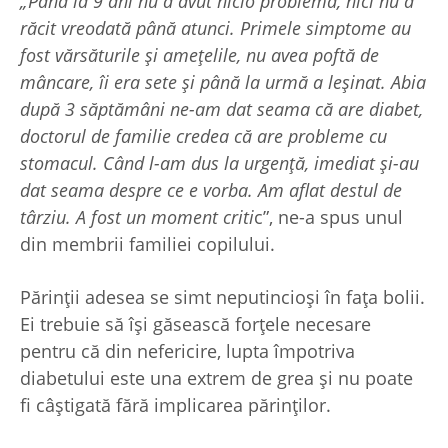
„Până la 9 ani nu a avut nicio problemă, nici nu a
răcit vreodată până atunci. Primele simptome au
fost vărsăturile și amețelile, nu avea poftă de
mâncare, îi era sete și până la urmă a leșinat. Abia
după 3 săptămâni ne-am dat seama că are diabet,
doctorul de familie credea că are probleme cu
stomacul. Când l-am dus la urgență, imediat și-au
dat seama despre ce e vorba. Am aflat destul de
târziu. A fost un moment criti
c”, ne-a spus unul
din membrii familiei copilului.
Părinții adesea se simt neputincioși în fața bolii.
Ei trebuie să își găsească forțele necesare
pentru că din nefericire, lupta împotriva
diabetului este una extrem de grea și nu poate
fi câștigată fără implicarea părinților.