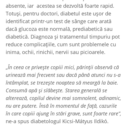
absente, iar acestea se dezvoltă foarte rapid.
Totuși, pentru doctori, diabetul este ușor de
identificat printr-un test de sânge care arată
dacă glucoza este normală, prediabetică sau
diabetică. Diagnoza și tratamentul timpuriu pot
reduce complicațiile, cum sunt problemele cu
inima, ochii, rinichii, nervii sau picioarele.
„
În ceea ce privește copiii mici, părinții observă că
urinează mai frecvent sau dacă până atunci nu s-a
întâmplat, se trezește noaptea să meargă la baie.
Consumă apă și slăbește. Starea generală se
alterează, copilul devine mai somnolent, adinamic,
nu are putere. Însă în momentul de față, cazurile
în care copiii ajung în stări grave, sunt foarte rare”,
ne-a spus diabetologul Kicsi-Mátyus Ildikó.