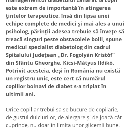
este extrem de importantă în atingerea
țintelor terapeutice, însă din lipsa unei
echipe complete de medici și mai ales a unui
psiholog, părinții adesea trebuie să învețe să
treacă singuri peste obstacolele bolii, spune
medicul specialist diabetolog din cadrul
Spitalului Județean „Dr. Fogolyán Kristóf”
din Sfântu Gheorghe, Kicsi-Mátyus Ildikó.
Potrivit acesteia, deși în România nu există
un registru unic, este cert că numărul
copiilor bolnavi de diabet s-a triplat în
ultimii ani.
Orice copil ar trebui să se bucure de copilărie,
de gustul dulciurilor, de alergare și de joacă cât
cuprinde, nu doar în limita unor glicemii bune.