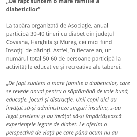
„De fapt suntem o mare familie a
diabeticilor”
La tabăra organizată de Asociație, anual
participă 30-40 tineri cu diabet din județul
Covasna, Harghita și Mureș, cei mici fiind
însoțiți de părinți. Astfel, în fiecare an, un
numărul total 50-60 de persoane participă la
activitățile educative și recreative ale taberei.
„
De fapt suntem o mare familie a diabeticilor, care
se revede anual pentru o săptămână de voie bună,
educație, jocuri și distracție. Unii copii aici au
învățat să-și administreze singuri insulina, s-au
legat prietenii și au învățat să-și împărtășească
experiențele legate de diabet. Le oferim o
perspectivă de viață pe care până acum nu au