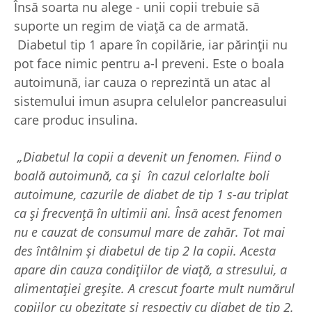
Însă soarta nu alege - unii copii trebuie să
suporte un regim de viață ca de armată.
Diabetul tip 1 apare în copilărie, iar părinții nu
pot face nimic pentru a-l preveni. Este o boala
autoimună, iar cauza o reprezintă un atac al
sistemului imun asupra celulelor pancreasului
care produc insulina.
„Diabetul la copii a devenit un fenomen. Fiind o
boală autoimună, ca și în cazul celorlalte boli
autoimune, cazurile de diabet de tip 1 s-au triplat
ca și frecvență în ultimii ani. Însă acest fenomen
nu e cauzat de consumul mare de zahăr. Tot mai
des întâlnim și diabetul de tip 2 la copii. Acesta
apare din cauza condițiilor de viață, a stresului, a
alimentației greșite. A crescut foarte mult numărul
copiilor cu obezitate și respectiv cu diabet de tip 2.