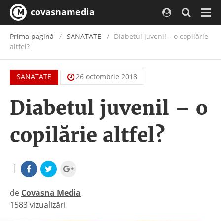
covasnamedia
Navi
Prima pagină
SANATATE
Diabetul juvenil – o copilărie
altfel?
SANATATE
26 octombrie 2018
Diabetul juvenil – o
copilărie altfel?
|
de
Covasna Media
1583 vizualizări
|