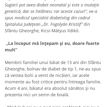
Sugarii pot avea diabet neonatal și este o mutație
genetică, dar se întâlnesc rar aceste cazuri”, ne-a
spus medicul specialist diabetolog din cadrul
Spitalului Județean „Dr. Fogolyán Kristóf”
din
Sfântu Gheorghe, Kicsi-Mátyus Ildikó.
„La început mă înțepam și eu, doare foarte
mult”
Membrii familiei unui băiat de 13 ani din Sfântu
Gheorghe, bolnav de diabet de tip 1, ne-au spus
că vestea bolii a venit de nicăieri, iar acele
momente au fost critice pentru întreaga familie.
Acum 4 ani, băiatul era absolut sănătos și nu
prezenta nici un semn de boală.