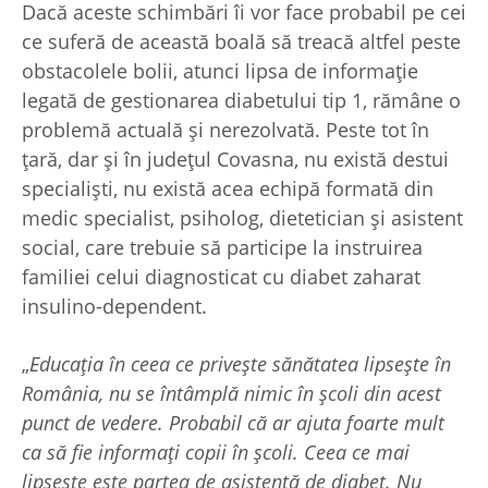
Dacă aceste schimbări îi vor face probabil pe cei
ce suferă de această boală să treacă altfel peste
obstacolele bolii, atunci lipsa de informație
legată de gestionarea diabetului tip 1, rămâne o
problemă actuală și nerezolvată. Peste tot în
țară, dar și în județul Covasna, nu există destui
specialiști, nu există acea echipă formată din
medic specialist, psiholog, dietetician și asistent
social, care trebuie să participe la instruirea
familiei celui diagnosticat cu diabet zaharat
insulino-dependent.
„
Educația în ceea ce privește sănătatea lipsește în
România, nu se întâmplă nimic în școli din acest
punct de vedere. Probabil că ar ajuta foarte mult
ca să fie informați copii în școli. Ceea ce mai
lipsește este partea de asistență de diabet. Nu