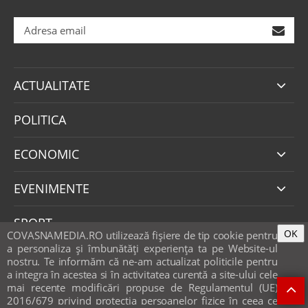
ACTUALITATE
POLITICA
ECONOMIC
EVENIMENTE
SPORT
OK
COVASNAMEDIA.RO utilizează fişiere de tip cookie pentru
a personaliza și îmbunătăți experiența ta pe Website-ul
SANATATE
nostru. Te informăm că ne-am actualizat politicile pentru
a integra în acestea si în activitatea curentă a site-ului cele
mai recente modificări propuse de Regulamentul (UE)
SOCIAL
2016/679 privind protecția persoanelor fizice în ceea ce