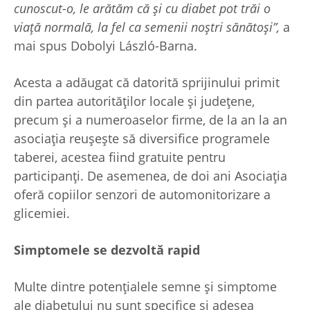
cunoscut-o, le arătăm că și cu diabet pot trăi o
viață normală, la fel ca semenii noștri sănătoși”,
a
mai spus Dobolyi László-Barna.
Acesta a adăugat că datorită sprijinului primit
din partea autorităților locale și județene,
precum și a numeroaselor firme, de la an la an
asociația reușește să diversifice programele
taberei, acestea fiind gratuite pentru
participanți. De asemenea, de doi ani Asociația
oferă copiilor senzori de automonitorizare a
glicemiei.
Simptomele se dezvoltă rapid
Multe dintre potențialele semne și simptome
ale diabetului nu sunt specifice și adesea