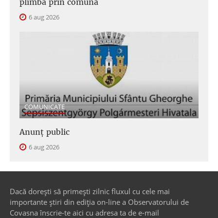
plimbă prin comună
6 aug 2026
COMUNICATE
Anunţ public
6 aug 2026
Dacă dorești să primești zilnic fluxul cu cele mai
importante știri din ediția on-line a Observatorului de
Covasna înscrie-te aici cu adresa ta de e-mail