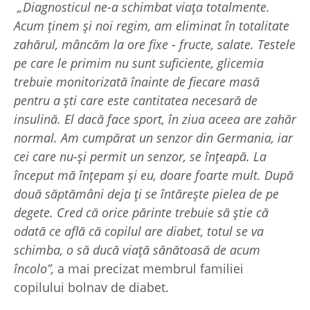
„Diagnosticul ne-a schimbat viața totalmente.
Acum ținem și noi regim, am eliminat în totalitate
zahărul, mâncăm la ore fixe - fructe, salate. Testele
pe care le primim nu sunt suficiente, glicemia
trebuie monitorizată înainte de fiecare masă
pentru a ști care este cantitatea necesară de
insulină. El dacă face sport, în ziua aceea are zahăr
normal. Am cumpărat un senzor din Germania, iar
cei care nu-și permit un senzor, se înțeapă. La
început mă înțepam și eu, doare foarte mult. După
două săptămâni deja ți se întărește pielea de pe
degete. Cred că orice părinte trebuie să știe că
odată ce află că copilul are diabet, totul se va
schimba, o să ducă viață sănătoasă de acum
încolo”,
a mai precizat membrul familiei
copilului bolnav de diabet.