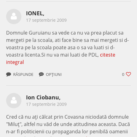
IONEL,
17 septembrie 2009
Domnule Guruianu sa vede ca nu va prea placut sa
mergeti pe la scoala, ati face bine sa mai mergeti si d-
voastra pe la scoala poate asa o sa va luati si d-
voastra licenta.Si nu va mai luati de PDL,
citeste
integral
RĂSPUNDE
OPȚIUNI
0
Ion Ciobanu,
17 septembrie 2009
Cred că nu aţi călcat prin Covasna niciodată domnule
"Miluţ", altfel nu văd de unde atitudinea aceasta. Dacă
n-ar fi politicienii cu propaganda lor penibilă oamenii