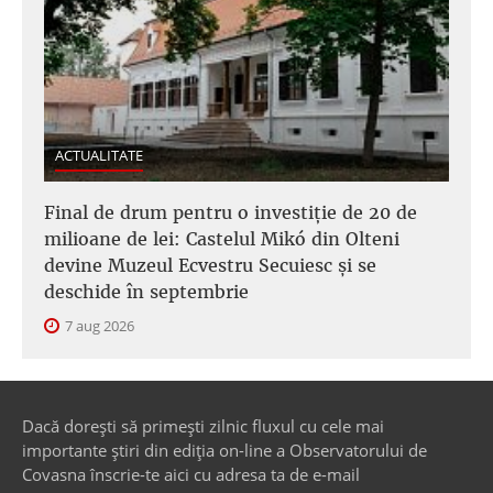
ACTUALITATE
Final de drum pentru o investiție de 20 de
milioane de lei: Castelul Mikó din Olteni
devine Muzeul Ecvestru Secuiesc și se
deschide în septembrie
7 aug 2026
Dacă dorești să primești zilnic fluxul cu cele mai
importante știri din ediția on-line a Observatorului de
Covasna înscrie-te aici cu adresa ta de e-mail