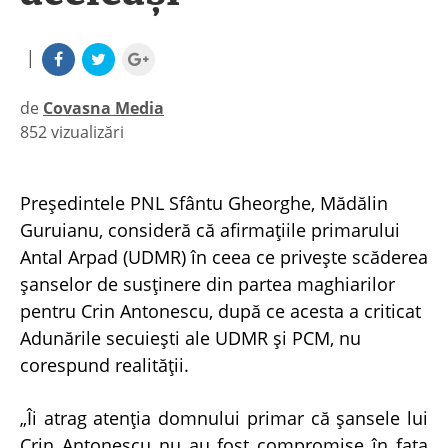
|
de
Covasna Media
852 vizualizări
|
Preşedintele PNL Sfântu Gheorghe, Mădălin
Guruianu, consideră că afirmaţiile primarului
Antal Arpad (UDMR) în ceea ce priveşte scăderea
şanselor de susţinere din partea maghiarilor
pentru Crin Antonescu, după ce acesta a criticat
Adunările secuieşti ale UDMR şi PCM, nu
corespund realităţii.
„Îi atrag atenţia domnului primar că şansele lui
Crin Antonescu nu au fost compromise în faţa