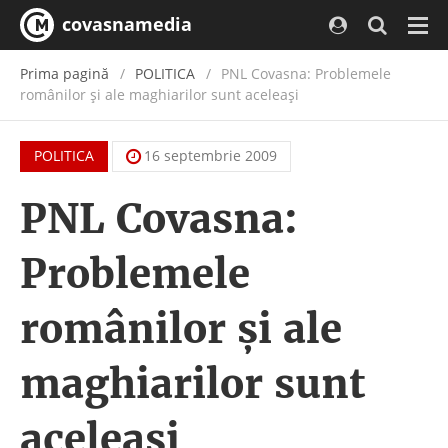
covasnamedia
Navi
Prima pagină
POLITICA
PNL Covasna: Problemele
românilor şi ale maghiarilor sunt aceleaşi
POLITICA
16 septembrie 2009
PNL Covasna:
Problemele
românilor şi ale
maghiarilor sunt
aceleaşi