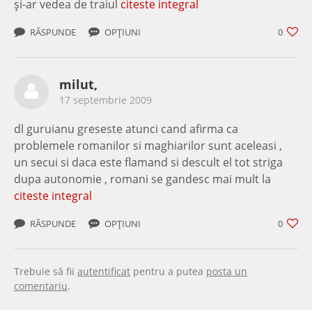
şi-ar vedea de traiul
citeste integral
RĂSPUNDE
OPȚIUNI
0
milut,
17 septembrie 2009
dl guruianu greseste atunci cand afirma ca
problemele romanilor si maghiarilor sunt aceleasi ,
un secui si daca este flamand si descult el tot striga
dupa autonomie , romani se gandesc mai mult la
citeste integral
RĂSPUNDE
OPȚIUNI
0
Trebuie să fii
autentificat
pentru a putea
posta un
comentariu
.