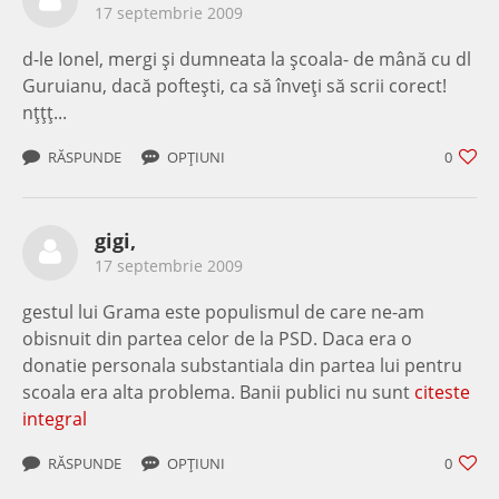
17 septembrie 2009
d-le Ionel, mergi şi dumneata la şcoala- de mână cu dl
Guruianu, dacă pofteşti, ca să înveţi să scrii corect!
nţţţ...
RĂSPUNDE
OPȚIUNI
0
gigi,
17 septembrie 2009
gestul lui Grama este populismul de care ne-am
obisnuit din partea celor de la PSD. Daca era o
donatie personala substantiala din partea lui pentru
scoala era alta problema. Banii publici nu sunt
citeste
integral
RĂSPUNDE
OPȚIUNI
0