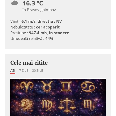
16.3 ºC
în Brasov ghimbav
Vânt :
6.1 m/s, directia : NV
Nebulozitate :
cer acoperit
Presiune :
947.4 mb, in scadere
Umezeală relativă :
44%
Cele mai citite
AZI
7 ZILE
30 ZILE