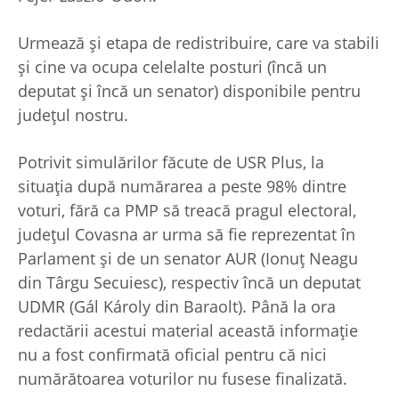
Urmează și etapa de redistribuire, care va stabili
și cine va ocupa celelalte posturi (încă un
deputat și încă un senator) disponibile pentru
județul nostru.
Potrivit simulărilor făcute de USR Plus, la
situația după numărarea a peste 98% dintre
voturi, fără ca PMP să treacă pragul electoral,
județul Covasna ar urma să fie reprezentat în
Parlament și de un senator AUR (Ionuț Neagu
din Târgu Secuiesc), respectiv încă un deputat
UDMR (Gál Károly din Baraolt). Până la ora
redactării acestui material această informație
nu a fost confirmată oficial pentru că nici
numărătoarea voturilor nu fusese finalizată.