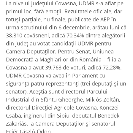
La nivelul județului Covasna, UDMR s-a aflat pe
primul loc, fără emoții. Rezultatele oficiale, dar
totuși parțiale, nu finale, publicate de AEP în
urma scrutinului din 6 decembrie, arătau luni că
38.310 covăsneni, adică 70,34% dintre alegătorii
din județ au votat candidații UDMR pentru
Camera Deputaților. Pentru Senat, Uniunea
Democrată a Maghiarilor din România – filiala
Covasna a avut 39.763 de voturi, adică 72,28%.
UDMR Covasna va avea în Parlament cu
siguranță patru reprezentanți (trei deputați și un
senator). Aceștia sunt directorul Parcului
Industrial din Sfântu Gheorghe, Miklós Zoltán,
directorul Direcţiei Agricole Covasna, Könczei
Csaba, inginerul din Sibiu, deputatul Benedek
Zakariás, la Camera Deputaţilor şi senatorul
Fejér László-Ödön.