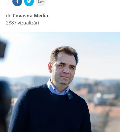
|
de
Covasna Media
2887 vizualizări
|