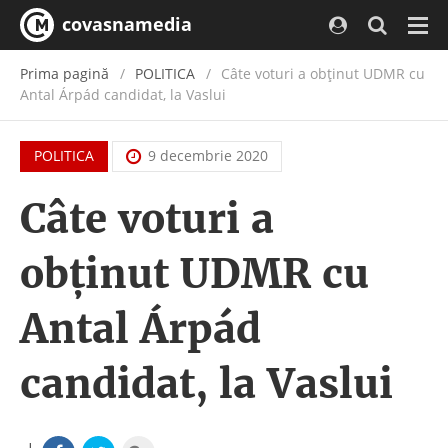
covasnamedia
Navi
Prima pagină
POLITICA
Câte voturi a obținut UDMR cu
Antal Árpád candidat, la Vaslui
POLITICA
9 decembrie 2020
Câte voturi a
obținut UDMR cu
Antal Árpád
candidat, la Vaslui