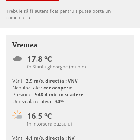
Trebuie să fii
autentificat
pentru a putea
posta un
comentariu
.
Vremea
17.8 ºC
în Sfantu gheorghe (munte)
Vânt :
2.9 m/s, directia : VNV
Nebulozitate :
cer acoperit
Presiune :
948.4 mb, in scadere
Umezeală relativă :
34%
16.5 ºC
în Intorsura buzaului
Vânt :
4.1 m/s, directia : NV