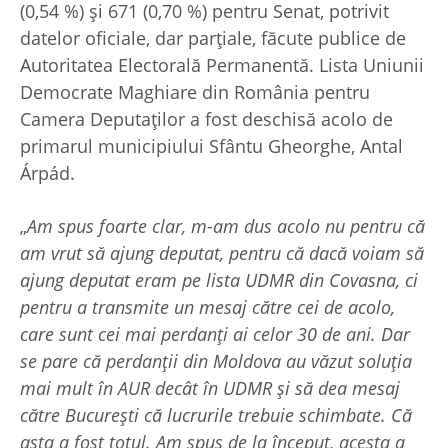
(0,54 %) și 671 (0,70 %) pentru Senat, potrivit
datelor oficiale, dar parțiale, făcute publice de
Autoritatea Electorală Permanentă. Lista Uniunii
Democrate Maghiare din România pentru
Camera Deputaților a fost deschisă acolo de
primarul municipiului Sfântu Gheorghe, Antal
Árpád.
„
Am spus foarte clar, m-am dus acolo nu pentru că
am vrut să ajung deputat, pentru că dacă voiam să
ajung deputat eram pe lista UDMR din Covasna, ci
pentru a transmite un mesaj către cei de acolo,
care sunt cei mai perdanți ai celor 30 de ani. Dar
se pare că perdanții din Moldova au văzut soluția
mai mult în AUR decât în UDMR și să dea mesaj
către București că lucrurile trebuie schimbate. Că
asta a fost totul. Am spus de la început, acesta a