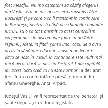
fost mesajul. Nu mă așteptam să câștig alegerile
din Vaslui. Era un mesaj care era transmis către
București și pe care o să îl transmit în continuare
la București, pentru că până nu schimbăm anumite
lucruri, eu o să tot transmit că acest centralism
exagerat
duce la discrepanțe foarte mari între
regiuni, județe. În final, șansa unor copii de a avea
acces la sănătate, educație și așa mai departe
dacă se nasc în Vaslui, în continuare este mult mai
mică decât dacă se nasc în Sectorul 1 din capitală.
Iar acest lucru cred că nu este normal
”, a declarat
luni, într-o conferință de presă, primarul din
Sfântu Gheorghe, Antal Árpád.
Județul Vaslui va fi reprezentat de trei senatori și
șapte deputați în viitorul legislativ.