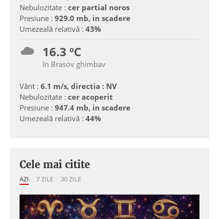
Nebulozitate :
cer partial noros
Presiune :
929.0 mb, in scadere
Umezeală relativă :
43%
16.3 ºC
în Brasov ghimbav
Vânt :
6.1 m/s, directia : NV
Nebulozitate :
cer acoperit
Presiune :
947.4 mb, in scadere
Umezeală relativă :
44%
Cele mai citite
AZI
7 ZILE
30 ZILE