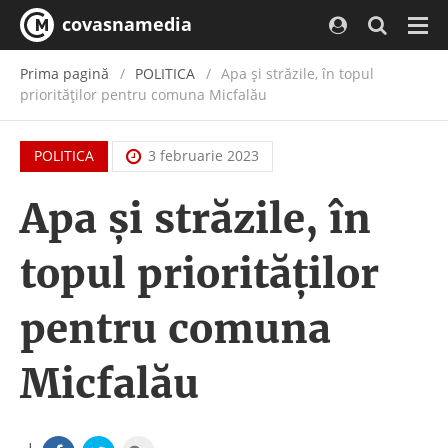
covasnamedia
Navi
Prima pagină
POLITICA
Apa și străzile, în topul
priorităților pentru comuna Micfalău
POLITICA
3 februarie 2023
Apa și străzile, în
topul priorităților
pentru comuna
Micfalău