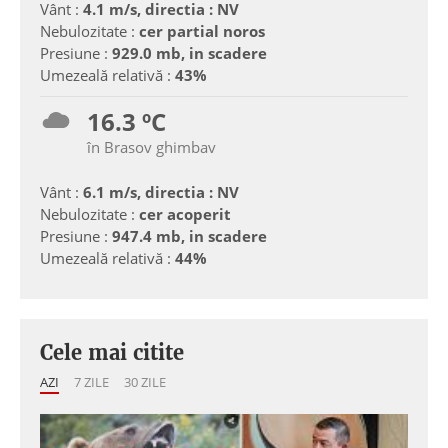
Vânt :
4.1 m/s, directia : NV
Nebulozitate :
cer partial noros
Presiune :
929.0 mb, in scadere
Umezeală relativă :
43%
16.3 ºC
în Brasov ghimbav
Vânt :
6.1 m/s, directia : NV
Nebulozitate :
cer acoperit
Presiune :
947.4 mb, in scadere
Umezeală relativă :
44%
Cele mai citite
AZI
7 ZILE
30 ZILE