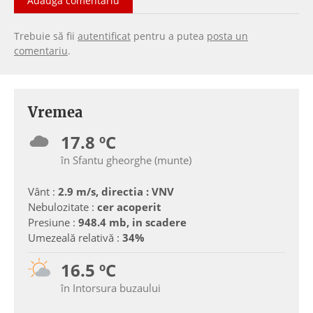
Adaugă comentariu
Trebuie să fii
autentificat
pentru a putea
posta un
comentariu
.
Vremea
17.8 ºC
în Sfantu gheorghe (munte)
Vânt :
2.9 m/s, directia : VNV
Nebulozitate :
cer acoperit
Presiune :
948.4 mb, in scadere
Umezeală relativă :
34%
16.5 ºC
în Intorsura buzaului