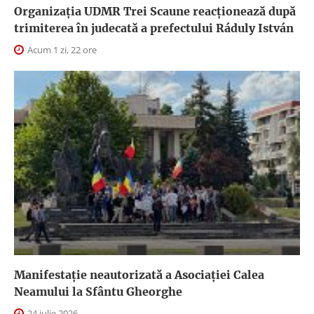
Organizația UDMR Trei Scaune reacționează după
trimiterea în judecată a prefectului Ráduly István
Acum 1 zi, 22 ore
Manifestație neautorizată a Asociației Calea
Neamului la Sfântu Gheorghe
24 iulie 2026