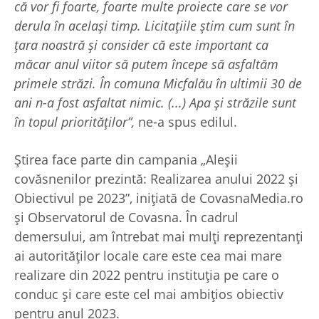
că vor fi foarte, foarte multe proiecte care se vor
derula în același timp. Licitațiile știm cum sunt în
țara noastră și consider că este important ca
măcar anul viitor să putem începe să asfaltăm
primele străzi. În comuna Micfalău în ultimii 30 de
ani n-a fost asfaltat nimic. (...) Apa și străzile sunt
în topul priorităților”,
ne-a spus edilul.
Știrea face parte din campania „Aleșii
covăsnenilor prezintă: Realizarea anului 2022 și
Obiectivul pe 2023”, inițiată de CovasnaMedia.ro
și Observatorul de Covasna. În cadrul
demersului, am întrebat mai mulți reprezentanți
ai autorităților locale care este cea mai mare
realizare din 2022 pentru instituția pe care o
conduc și care este cel mai ambițios obiectiv
pentru anul 2023.