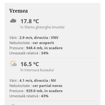
Vremea
17.8 ºC
în Sfantu gheorghe (munte)
Vânt :
2.9 m/s, directia : VNV
Nebulozitate :
cer acoperit
Presiune :
948.4 mb, in scadere
Umezeală relativă :
34%
16.5 ºC
în Intorsura buzaului
Vânt :
4.1 m/s, directia : NV
Nebulozitate :
cer partial noros
Presiune :
929.0 mb, in scadere
Umezeală relativă :
43%