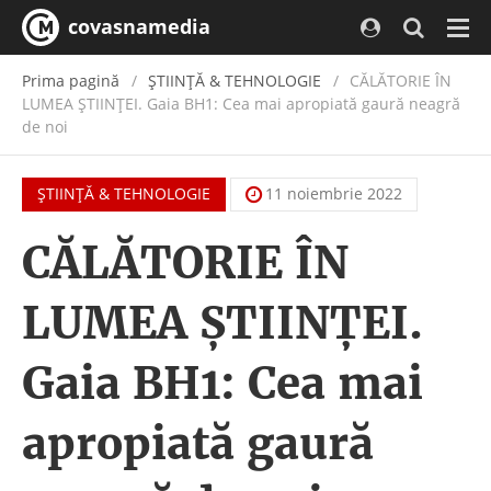
covasnamedia
Navi
Prima pagină
ŞTIINŢĂ & TEHNOLOGIE
CĂLĂTORIE ÎN
LUMEA ȘTIINȚEI. Gaia BH1: Cea mai apropiată gaură neagră
de noi
ŞTIINŢĂ & TEHNOLOGIE
11 noiembrie 2022
CĂLĂTORIE ÎN
LUMEA ȘTIINȚEI.
Gaia BH1: Cea mai
apropiată gaură