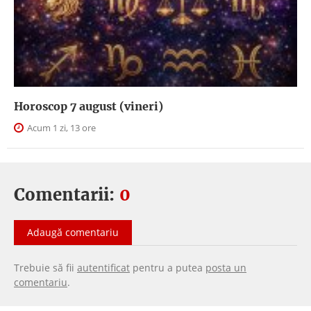
Horoscop 7 august (vineri)
Acum 1 zi, 13 ore
Comentarii:
0
Adaugă comentariu
Trebuie să fii
autentificat
pentru a putea
posta un
comentariu
.