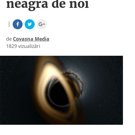
neagră de noi
|
de
Covasna Media
1829 vizualizări
|