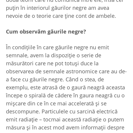
puțin în interiorul găurilor negre am avea
nevoie de o teorie care ține cont de ambele.
Cum observăm găurile negre?
În condițiile în care găurile negre nu emit
semnale, avem la dispoziție o serie de
măsurători care ne pot totuși duce la
observarea de semnale astronomice care au de-
a face cu găurile negre. Când o stea, de
exemplu, este atrasă de o gaură neagră aceasta
începe o spirală de cădere în gaura neagră cu o
mișcare din ce în ce mai accelerată și se
descompune. Particulele cu sarcină electrică
emit radiație – tocmai această radiație o putem
măsura și în acest mod avem informații despre