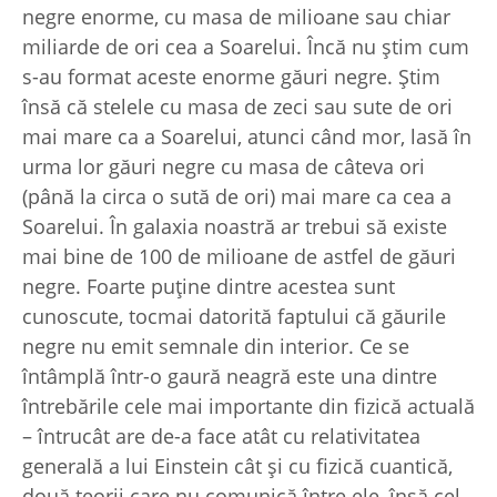
negre enorme, cu masa de milioane sau chiar
miliarde de ori cea a Soarelui. Încă nu știm cum
s-au format aceste enorme găuri negre. Știm
însă că stelele cu masa de zeci sau sute de ori
mai mare ca a Soarelui, atunci când mor, lasă în
urma lor găuri negre cu masa de câteva ori
(până la circa o sută de ori) mai mare ca cea a
Soarelui. În galaxia noastră ar trebui să existe
mai bine de 100 de milioane de astfel de găuri
negre. Foarte puține dintre acestea sunt
cunoscute, tocmai datorită faptului că găurile
negre nu emit semnale din interior. Ce se
întâmplă într-o gaură neagră este una dintre
întrebările cele mai importante din fizică actuală
– întrucât are de-a face atât cu relativitatea
generală a lui Einstein cât și cu fizică cuantică,
două teorii care nu comunică între ele, însă cel