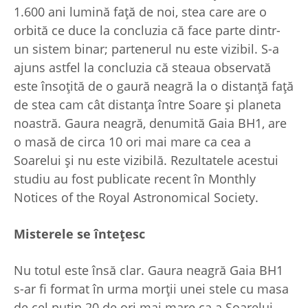
1.600 ani lumină față de noi, stea care are o
orbită ce duce la concluzia că face parte dintr-
un sistem binar; partenerul nu este vizibil. S-a
ajuns astfel la concluzia că steaua observată
este însoțită de o gaură neagră la o distanță față
de stea cam cât distanța între Soare și planeta
noastră. Gaura neagră, denumită Gaia BH1, are
o masă de circa 10 ori mai mare ca cea a
Soarelui și nu este vizibilă. Rezultatele acestui
studiu au fost publicate recent în Monthly
Notices of the Royal Astronomical Society.
Misterele se întețesc
Nu totul este însă clar. Gaura neagră Gaia BH1
s-ar fi format în urma morții unei stele cu masa
de cel puțin 20 de ori mai mare ca a Soarelui.