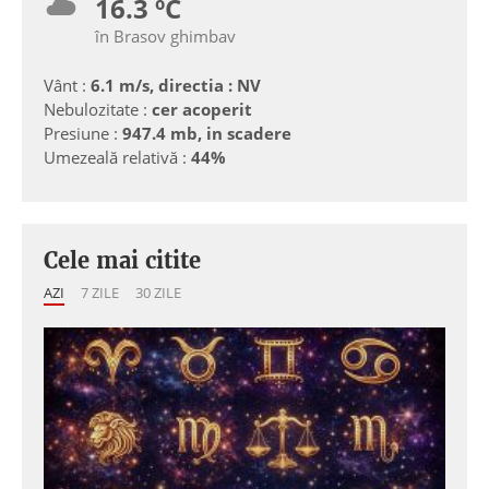
16.3 ºC
în Brasov ghimbav
Vânt :
6.1 m/s, directia : NV
Nebulozitate :
cer acoperit
Presiune :
947.4 mb, in scadere
Umezeală relativă :
44%
Cele mai citite
AZI
7 ZILE
30 ZILE