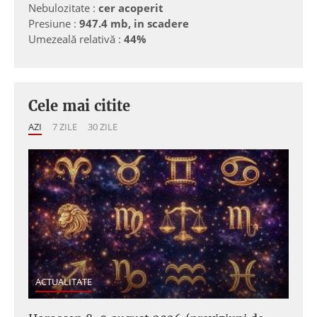
Nebulozitate :
cer acoperit
Presiune :
947.4 mb, in scadere
Umezeală relativă :
44%
Cele mai citite
AZI
7 ZILE
30 ZILE
ACTUALITATE