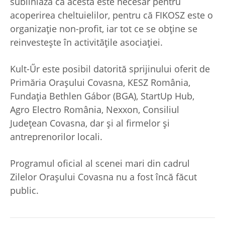
subliniază că acesta este necesar pentru
acoperirea cheltuielilor, pentru că FIKOSZ este o
organizație non-profit, iar tot ce se obține se
reinvestește în activitățile asociației.
Kult-Űr este posibil datorită sprijinului oferit de
Primăria Orașului Covasna, KESZ România,
Fundația Bethlen Gábor (BGA), StartUp Hub,
Agro Electro România, Nexxon, Consiliul
Județean Covasna, dar și al firmelor și
antreprenorilor locali.
Programul oficial al scenei mari din cadrul
Zilelor Orașului Covasna nu a fost încă făcut
public.