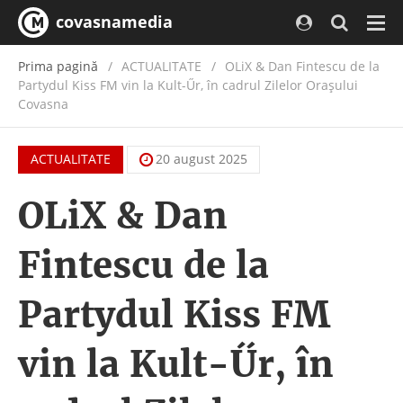
covasnamedia
Navi
Prima pagină
ACTUALITATE
/
OLiX & Dan Fintescu de la
Partydul Kiss FM vin la Kult-Űr, în cadrul Zilelor Orașului
Covasna
ACTUALITATE
20 august 2025
OLiX & Dan
Fintescu de la
Partydul Kiss FM
vin la Kult-Űr, în