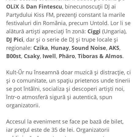
OLiX
&
Dan Fintescu
, binecunoscuții DJ ai
Partydului Kiss FM, prezenți constant la marile
festivaluri din România, precum Untold. Lor li se
alătură artiști apreciați în zonă:
Ciggi
(Ungaria),
DJ Pici
, dar și o serie de DJ și trupe locale și
regionale:
Czika
,
Hunay
,
Sound Noise
,
AKS
,
B00st
,
Csaky
,
Iwell
,
Phäro
,
Tiboras & Almos
.
Kult-Űr nu înseamnă doar muzică și distracție, ci
și o comunitate, un spațiu prietenos unde tinerii
se pot întâlni, socializa și descoperi artiști noi,
într-o atmosferă sigură și autentică, spun
organizatorii.
Accesul la eveniment se face pe bază de bilet,
iar prețul este de 35 de lei. Organizatorii