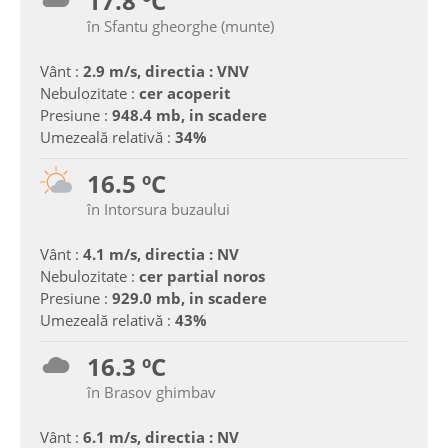
17.8 ºC
în Sfantu gheorghe (munte)
Vânt :
2.9 m/s, directia : VNV
Nebulozitate :
cer acoperit
Presiune :
948.4 mb, in scadere
Umezeală relativă :
34%
16.5 ºC
în Intorsura buzaului
Vânt :
4.1 m/s, directia : NV
Nebulozitate :
cer partial noros
Presiune :
929.0 mb, in scadere
Umezeală relativă :
43%
16.3 ºC
în Brasov ghimbav
Vânt :
6.1 m/s, directia : NV