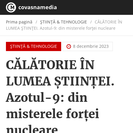
covasnamedia
Prima pagină
ŞTIINŢĂ & TEHNOLOGIE
CĂLĂTORIE ÎN
LUMEA ȘTIINȚEI. Azotul-9: din misterele forței nucleare
ŞTIINŢĂ & TEHNOLOGIE
8 decembrie 2023
CĂLĂTORIE ÎN
LUMEA ȘTIINȚEI.
Azotul-9: din
misterele forței
nucleare