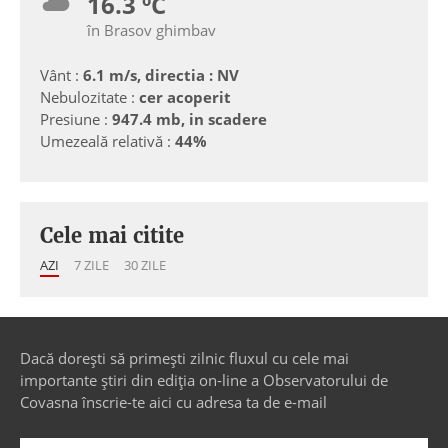
16.3 ºC
în Brasov ghimbav
Vânt :
6.1 m/s, directia : NV
Nebulozitate :
cer acoperit
Presiune :
947.4 mb, in scadere
Umezeală relativă :
44%
Cele mai citite
AZI
7 ZILE
30 ZILE
Dacă dorești să primești zilnic fluxul cu cele mai
importante știri din ediția on-line a Observatorului de
Covasna înscrie-te aici cu adresa ta de e-mail