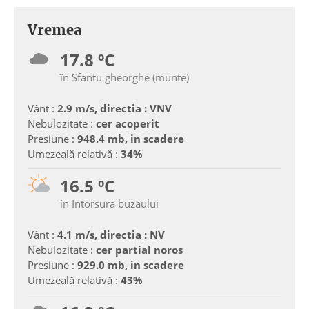
Vremea
17.8 ºC
în Sfantu gheorghe (munte)
Vânt :
2.9 m/s, directia : VNV
Nebulozitate :
cer acoperit
Presiune :
948.4 mb, in scadere
Umezeală relativă :
34%
16.5 ºC
în Intorsura buzaului
Vânt :
4.1 m/s, directia : NV
Nebulozitate :
cer partial noros
Presiune :
929.0 mb, in scadere
Umezeală relativă :
43%