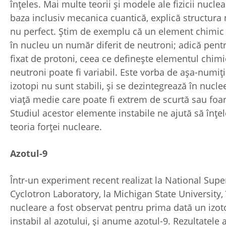
înțeles. Mai multe teorii și modele ale fizicii nuclea
baza inclusiv mecanica cuantică, explică structura 
nu perfect. Știm de exemplu că un element chimic
în nucleu un număr diferit de neutroni; adică pen
fixat de protoni, ceea ce definește elementul chim
neutroni poate fi variabil. Este vorba de așa-numiții
izotopi nu sunt stabili, și se dezintegrează în nuclee
viață medie care poate fi extrem de scurtă sau foar
Studiul acestor elemente instabile ne ajută să înț
teoria forței nucleare.
Azotul-9
Într-un experiment recent realizat la National Sup
Cyclotron Laboratory, la Michigan State University, 
nucleare a fost observat pentru prima dată un izo
instabil al azotului, și anume azotul-9. Rezultatele 