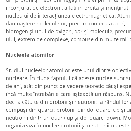
înconjurat de electroni, aflați în orbită și menținuți 
nucleului de interacțiunea electromagnetică. Atomii
dau naștere moleculelor, precum molecula apei, c
hidrogen și unul de oxigen, dar și molecule, prec
ului, extrem de complexe, compuse din multe mii 
Nucleele atomilor
Studiul nucleelor atomilor este unul dintre obiective
nucleare. În ciuda faptului că aceste nuclee sunt st
de ani, atât din punct de vedere teoretic cât și exp
încă multe întrebările care așteaptă un răspuns. N
deci alcătuite din protoni și neutroni; la rândul lor
compuși din quarci: protonii din doi quarci up și 
neutronii dintr-un quark up și doi quarci down. Mo
organizează în nuclee protonii și neutronii nu este