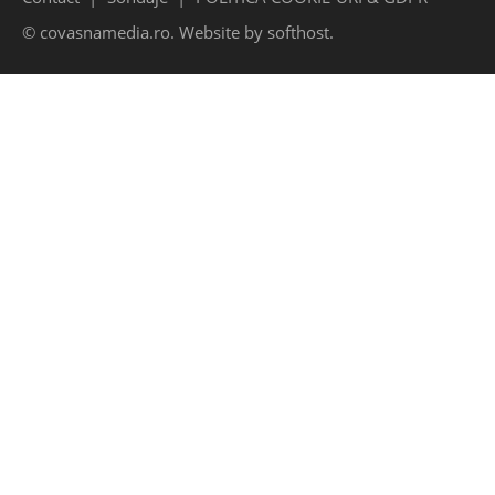
© covasnamedia.ro. Website by
softhost
.