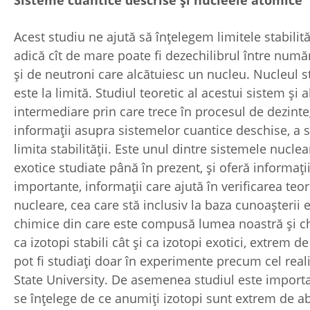
Acest studiu ne ajută să înțelegem limitele stabilită
adică cît de mare poate fi dezechilibrul între numă
și de neutroni care alcătuiesc un nucleu. Nucleul st
este la limită. Studiul teoretic al acestui sistem și al
intermediare prin care trece în procesul de dezint
informații asupra sistemelor cuantice deschise, a s
limita stabilității. Este unul dintre sistemele nucl
exotice studiate până în prezent, și oferă informaț
importante, informații care ajută în verificarea teori
nucleare, cea care stă inclusiv la baza cunoașterii
chimice din care este compusă lumea noastră și chi
ca izotopi stabili cât și ca izotopi exotici, extrem de
pot fi studiați doar în experimente precum cel real
State University. De asemenea studiul este importa
se înțelege de ce anumiți izotopi sunt extrem de a