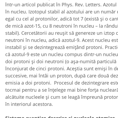
într-un articol publicat în Phys. Rev. Letters. Azotul
în nucleu. Izotopul stabil al azotului are un număr
egal cu cel al protonilor, adică tot 7 (există și o ca
de mică azot-15, cu 8 neutroni în nucleu – la rândul
stabil). Cercetătorii au reușit să genereze un iztop 
neutroni în nucleu, adică azotul-9. Acest nucleu es
instabil și se dezintegrează emițând protoni. Pract
că azotul-9 este un nucleu compus dintr-un nucleu
doi protoni și doi neutroni (o așa-numită particulă
înconjurat de cinci protoni. Aceștia sunt emiși în d
succesive, mai întâi un proton, după care două dez
emisia a doi protoni. Procesul de dezintegrare est
tocmai pentru a se înțelege mai bine forța nuclear
alcătuite nucleele și cum se leagă împreună protoni
în interiorul acestora.
Sisteme cuantice descrise și nucleele atomice