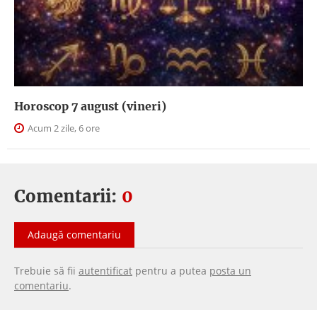
Horoscop 7 august (vineri)
Acum 2 zile, 6 ore
Comentarii:
0
Adaugă comentariu
Trebuie să fii
autentificat
pentru a putea
posta un
comentariu
.