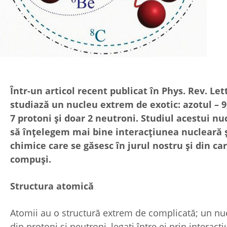
Într-un articol recent publicat în Phys. Rev. Let
studiază un nucleu extrem de exotic: azotul – 
7 protoni și doar 2 neutroni. Studiul acestui nu
să înțelegem mai bine interacțiunea nucleară 
chimice care se găsesc în jurul nostru și din c
compuși.
Structura atomică
Atomii au o structură extrem de complicată; un n
din protoni și neutroni, legați între ei prin interacț