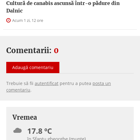
Cultură de canabis ascunsă într-o pădure din
Dalnic
Acum 1 zi, 12 ore
Comentarii:
0
Adaugă comentariu
Trebuie să fii
autentificat
pentru a putea
posta un
comentariu
.
Vremea
17.8 ºC
în Sfantu gheorghe (munte)