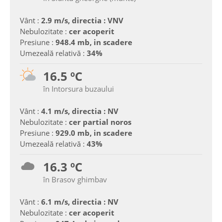
Vânt :
2.9 m/s, directia : VNV
Nebulozitate :
cer acoperit
Presiune :
948.4 mb, in scadere
Umezeală relativă :
34%
16.5 ºC
în Intorsura buzaului
Vânt :
4.1 m/s, directia : NV
Nebulozitate :
cer partial noros
Presiune :
929.0 mb, in scadere
Umezeală relativă :
43%
16.3 ºC
în Brasov ghimbav
Vânt :
6.1 m/s, directia : NV
Nebulozitate :
cer acoperit