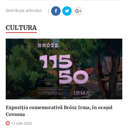
Distribuie articolul:
|
CULTURA
Expoziția comemorativă Brósz Irma, în orașul
Covasna
13 iulie 2026