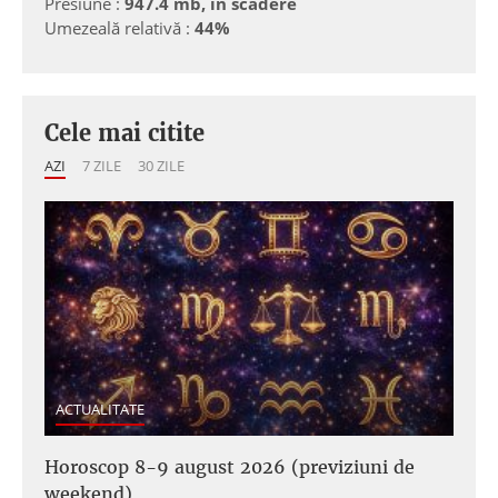
Presiune :
947.4 mb, in scadere
Umezeală relativă :
44%
Cele mai citite
AZI
7 ZILE
30 ZILE
ACTUALITATE
Horoscop 8-9 august 2026 (previziuni de
weekend)