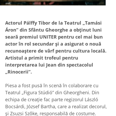
Actorul Pálffy Tibor de la Teatrul „Tamási
Áron” din Sfântu Gheorghe a obținut luni
seară premiul UNITER pentru cel mai bun
actor în rol secundar și a asigurat o nouă
recunoaștere de vârf pentru cultura locală.
Artistul a primit trofeul pentru
interpretarea lui Jean din spectacolul
„Rinocerii”.
Piesa a fost pusă în scenă în colaborare cu
Teatrul „Figura Stúdió” din Gheorgheni. Din
echipa de creație fac parte regizorul László
Bocsárdi, József Bartha, care a realizat decorul,
și Zsuzsi Szőke, responsabilă de costume.