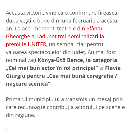
Această victorie vine ca o confirmare firească
după veștile bune din luna februarie a acestui
an. La acel moment,
teatrele din Sfântu
Gheorghe au adunat trei nominalizări la
premiile UNITER
, un semnal clar pentru
valoarea spectacolelor din județ. Au mai fost
nominalizați
Kónya-Ütő Bence, la categoria
„Cel mai bun actor în rol principal”
și
Flavia
Giurgiu pentru „Cea mai bună coregrafie /
mișcare scenică”
.
Primarul municipiului a transmis un mesaj prin
care recunoaște contribuția actorului pe scenele
din regiune.