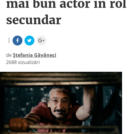
mai bun actor în rol
secundar
|
de
Ștefania Găvăneci
2688 vizualizări
|