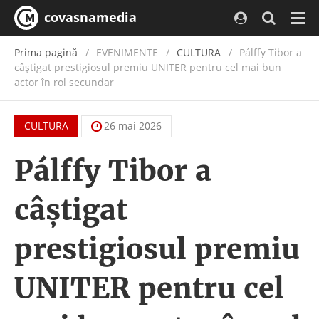
covasnamedia
Navi
Prima pagină
EVENIMENTE
/
CULTURA
Pálffy Tibor a
câștigat prestigiosul premiu UNITER pentru cel mai bun
actor în rol secundar
CULTURA
26 mai 2026
Pálffy Tibor a
câștigat
prestigiosul premiu
UNITER pentru cel