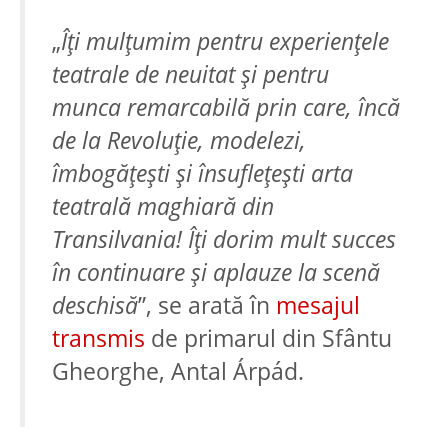
„
Îți mulțumim pentru experiențele
teatrale de neuitat și pentru
munca remarcabilă prin care, încă
de la Revoluție, modelezi,
îmbogățești și însuflețești arta
teatrală maghiară din
Transilvania! Îți dorim mult succes
în continuare și aplauze la scenă
deschisă
”, se arată în
mesajul
transmis
de primarul din Sfântu
Gheorghe, Antal Árpád.