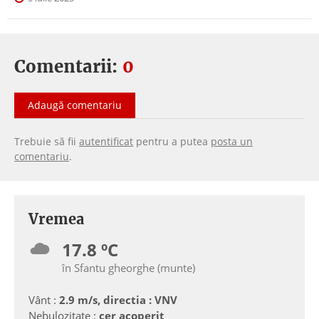
Comentarii:
0
Adaugă comentariu
Trebuie să fii
autentificat
pentru a putea
posta un
comentariu
.
Vremea
17.8 ºC
în Sfantu gheorghe (munte)
Vânt :
2.9 m/s, directia : VNV
Nebulozitate :
cer acoperit