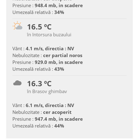
Presiune :
948.4 mb, in scadere
Umezeală relativă :
34%
16.5 ºC
în Intorsura buzaului
Vânt :
4.1 m/s, directia : NV
Nebulozitate :
cer partial noros
Presiune :
929.0 mb, in scadere
Umezeală relativă :
43%
16.3 ºC
în Brasov ghimbav
Vânt :
6.1 m/s, directia : NV
Nebulozitate :
cer acoperit
Presiune :
947.4 mb, in scadere
Umezeală relativă :
44%