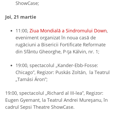
ShowCase;
Joi, 21 martie
11:00,
Ziua Mondială a Sindromului Down
,
eveniment organizat în noua casă de
rugăciuni a Bisericii Fortificate Reformate
din Sfântu Gheorghe, P-ța Kálvin, nr. 1;
19:00, spectacolul „Kander-Ebb-Fosse:
Chicago”, Regizor: Puskás Zoltán, la Teatrul
„Tamási Áron”;
19:00, spectacolul „Richard al III-lea”, Regizor:
Eugen Gyemant, la Teatrul Andrei Mureșanu, în
cadrul Sepsi Theatre ShowCase.