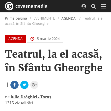
covasnamedia
Navi
Prima pagină
EVENIMENTE
/
AGENDA
Teatrul, la el
acasă, în Sfântu Gheorghe
AGENDA
15 martie 2024
Teatrul, la el acasă,
în Sfântu Gheorghe
|
de
Iulia Drăghici - Taraș
1315 vizualizări
|