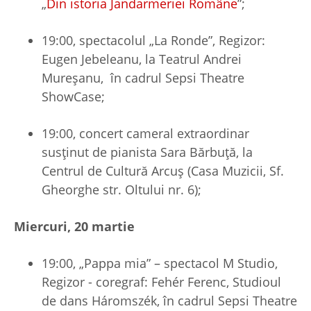
„
Din istoria Jandarmeriei Române
”;
19:00, spectacolul „La Ronde”, Regizor:
Eugen Jebeleanu, la Teatrul Andrei
Mureșanu, în cadrul Sepsi Theatre
ShowCase;
19:00, concert cameral extraordinar
susținut de pianista Sara Bărbuță, la
Centrul de Cultură Arcuș (Casa Muzicii, Sf.
Gheorghe str. Oltului nr. 6);
Miercuri, 20 martie
19:00, „Pappa mia” – spectacol M Studio,
Regizor - coregraf: Fehér Ferenc, Studioul
de dans Háromszék, în cadrul Sepsi Theatre