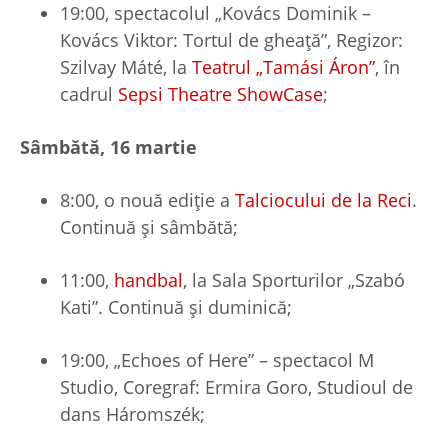
19:00, spectacolul „Kovács Dominik –
Kovács Viktor: Tortul de gheață”, Regizor:
Szilvay Máté, la
Teatrul „Tamási Áron”
, în
cadrul
Sepsi Theatre ShowCase
;
Sâmbătă, 16 martie
8:00, o nouă ediție a
Talciocului de la Reci
.
Continuă și sâmbătă;
11:00,
handbal
, la Sala Sporturilor „Szabó
Kati”. Continuă și duminică;
19:00, „Echoes of Here” – spectacol M
Studio, Coregraf: Ermira Goro, Studioul de
dans Háromszék;