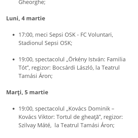
Gheorghe;
Luni, 4 martie
17:00, meci Sepsi OSK - FC Voluntari,
Stadionul Sepsi OSK;
19:00, spectacolul „Örkény István: Familia
Tót”, regizor: Bocsárdi László, la Teatrul
Tamási Áron;
Marți, 5 martie
19:00, spectacolul „Kovács Dominik –
Kovács Viktor: Tortul de gheață”, regizor:
Szilvay Máté, la Teatrul Tamási Áron;