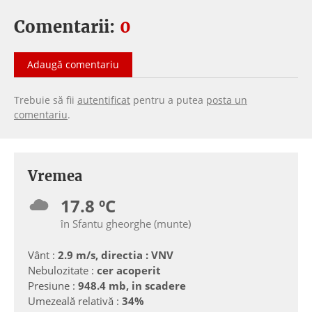
Comentarii:
0
Adaugă comentariu
Trebuie să fii
autentificat
pentru a putea
posta un
comentariu
.
Vremea
17.8 ºC
în Sfantu gheorghe (munte)
Vânt :
2.9 m/s, directia : VNV
Nebulozitate :
cer acoperit
Presiune :
948.4 mb, in scadere
Umezeală relativă :
34%