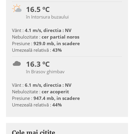
16.5 ºC
în Intorsura buzaului
Vânt :
4.1 m/s, directia : NV
Nebulozitate :
cer partial noros
Presiune :
929.0 mb, in scadere
Umezeală relativă :
43%
16.3 ºC
în Brasov ghimbav
Vânt :
6.1 m/s, directia : NV
Nebulozitate :
cer acoperit
Presiune :
947.4 mb, in scadere
Umezeală relativă :
44%
Cele mai citite