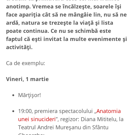
anotimp. Vremea se încălzește, soarele își
face apariția cât să ne mângâie lin, nu să ne
ardă, natura se trezește la viață și lista
poate continua. Ce nu se schimbă este
faptul că ești invitat la multe evenimente și
activități.
Ca de exemplu:
Vineri, 1 martie
Mărțișor!
19:00, premiera spectacolului „
Anatomia
unei sinucideri
”, regizor: Diana Mititelu, la
Teatrul Andrei Mureșanu din Sfântu