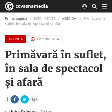
covasnamedia
Navi
Prima pagină
EVENIMENTE
/
AGENDA
Primăvară în
suflet, în sala de spectacol și afară
AGENDA
1 martie 2024
Primăvară în suflet,
în sala de spectacol
și afară
|
de
Iulia Drăghici - Taraș