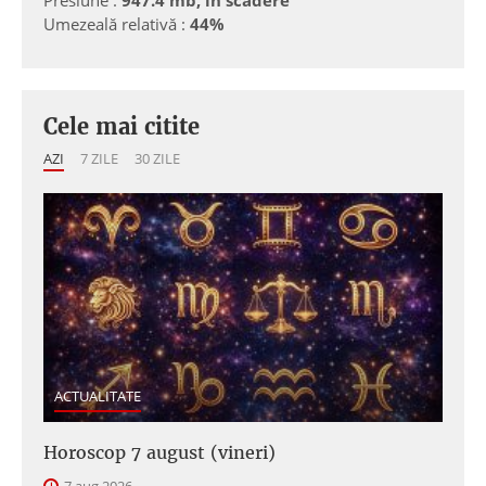
Presiune :
947.4 mb, in scadere
Umezeală relativă :
44%
Cele mai citite
AZI
7 ZILE
30 ZILE
ACTUALITATE
Horoscop 7 august (vineri)