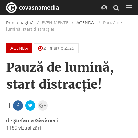
covasnamedia
Navi
Prima pagină
EVENIMENTE
/
AGENDA
Pauză de
lumină, start distracție!
AGENDA
21 martie 2025
Pauză de lumină,
start distracție!
|
de
Ștefania Găvăneci
1185 vizualizări
|