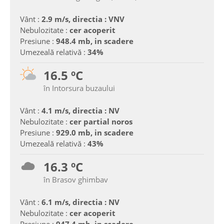
Vânt :
2.9 m/s, directia : VNV
Nebulozitate :
cer acoperit
Presiune :
948.4 mb, in scadere
Umezeală relativă :
34%
16.5 ºC
în Intorsura buzaului
Vânt :
4.1 m/s, directia : NV
Nebulozitate :
cer partial noros
Presiune :
929.0 mb, in scadere
Umezeală relativă :
43%
16.3 ºC
în Brasov ghimbav
Vânt :
6.1 m/s, directia : NV
Nebulozitate :
cer acoperit