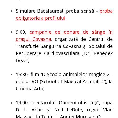
Simulare Bacalaureat, proba scrisă –
proba
obligatorie a profilului
;
9:00,
campanie de donare de sânge în
orașul Covasna
, organizată de Centrul de
Transfuzie Sanguină Covasna și Spitalul de
Recuperare Cardiovasculară „Dr. Benedek
Geza”;
16:30, film2D Școala animalelor magice 2 -
dublat RO (School of Magical Animals 2), la
Cinema Arta;
19:00, spectacolul „Oameni obișnuiți”, după
D. L. Abair și Neil LeBute, regia: Vlad
Massaci, la Teatrul „Andrei Mureșanu”;