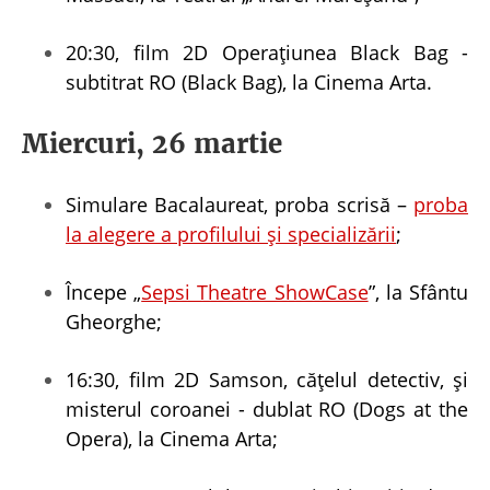
20:30, film 2D Operațiunea Black Bag -
subtitrat RO (Black Bag), la Cinema Arta.
Miercuri, 26 martie
Simulare Bacalaureat, proba scrisă –
proba
la alegere a profilului și specializării
;
Începe „
Sepsi Theatre ShowCase
”, la Sfântu
Gheorghe;
16:30, film 2D Samson, cățelul detectiv, și
misterul coroanei - dublat RO (Dogs at the
Opera), la Cinema Arta;