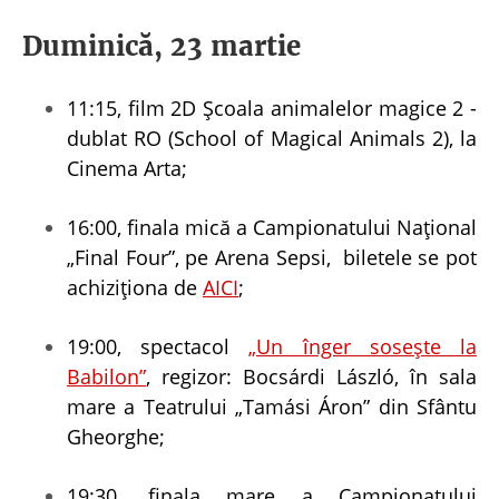
Duminică, 23 martie
11:15, film 2D Școala animalelor magice 2 -
dublat RO (School of Magical Animals 2), la
Cinema Arta;
16:00, finala mică a Campionatului Național
„Final Four”, pe Arena Sepsi, biletele se pot
achiziționa de
AICI
;
19:00, spectacol
„Un înger soseşte la
Babilon”
, regizor: Bocsárdi László, în sala
mare a Teatrului „Tamási Áron” din Sfântu
Gheorghe;
19:30, finala mare a Campionatului