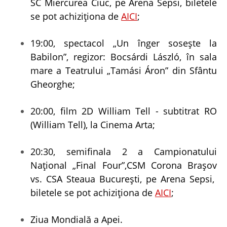
SC Miercurea Ciuc, pe Arena Sepsi, biletele
se pot achiziționa de
AICI
;
19:00, spectacol „Un înger soseşte la
Babilon”, regizor: Bocsárdi László, în sala
mare a Teatrului „Tamási Áron” din Sfântu
Gheorghe;
20:00, film 2D William Tell - subtitrat RO
(William Tell), la Cinema Arta;
20:30, semifinala 2 a Campionatului
Național „Final Four”,CSM Corona Brașov
vs. CSA Steaua București, pe Arena Sepsi,
biletele se pot achiziționa de
AICI
;
Ziua Mondială a Apei.