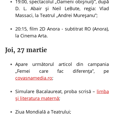
19:00, spectacolul „Oameni obișnuiți”, după
D. L. Abair și Neil LeBute, regia: Vlad
Massaci, la Teatrul „Andrei Mureșanu”;
20:15, film 2D Anora - subtitrat RO (Anora),
la Cinema Arta.
Joi, 27 martie
Apare următorul articol din campania
„Femei care fac diferența”, pe
covasnamedia.ro
;
Simulare Bacalaureat, proba scrisă –
limba
și literatura maternă
;
Ziua Mondială a Teatrului;