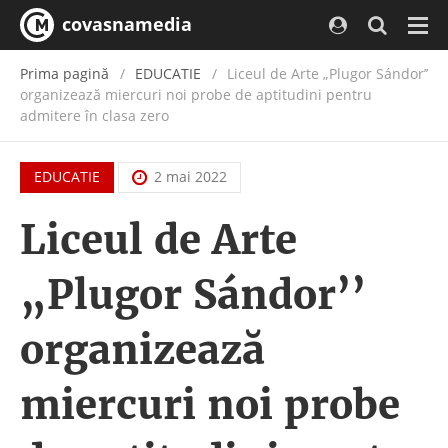
covasnamedia
Navi
Prima pagină
EDUCATIE
Liceul de Arte „Plugor Sándor’’
organizează miercuri noi probe de aptitudini pentru
admitere în clasa zero
EDUCATIE
2 mai 2022
Liceul de Arte
„Plugor Sándor’’
organizează
miercuri noi probe