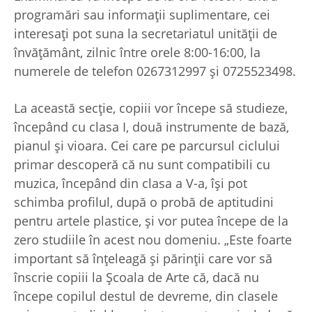
programări sau informații suplimentare, cei
interesați pot suna la secretariatul unității de
învățământ, zilnic între orele 8:00-16:00, la
numerele de telefon 0267312997 și 0725523498.
La această secție, copiii vor începe să studieze,
începând cu clasa I, două instrumente de bază,
pianul și vioara. Cei care pe parcursul ciclului
primar descoperă că nu sunt compatibili cu
muzica, începând din clasa a V-a, își pot
schimba profilul, după o probă de aptitudini
pentru artele plastice, și vor putea începe de la
zero studiile în acest nou domeniu. „Este foarte
important să înțeleagă și părinții care vor să
înscrie copiii la Școala de Arte că, dacă nu
începe copilul destul de devreme, din clasele