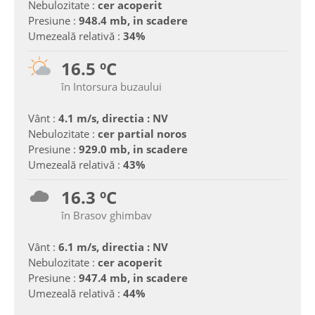
Nebulozitate :
cer acoperit
Presiune :
948.4 mb, in scadere
Umezeală relativă :
34%
16.5 ºC
în Intorsura buzaului
Vânt :
4.1 m/s, directia : NV
Nebulozitate :
cer partial noros
Presiune :
929.0 mb, in scadere
Umezeală relativă :
43%
16.3 ºC
în Brasov ghimbav
Vânt :
6.1 m/s, directia : NV
Nebulozitate :
cer acoperit
Presiune :
947.4 mb, in scadere
Umezeală relativă :
44%