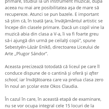
primare, studiul la un instrument muzical, după
aceea nu mai are posibilitatea așa de mare să
recupereze. Atunci se pun bazele. E important
să știm că, în toată țara, învățământul artistic se
începe din clasele primare. Dacă un copil vine la
muzică abia din clasa a V-a, îi va fi foarte greu
să-i ajungă din urmă pe ceilalți copii”, spune
Sebestyén-Lázár Enikő, directoarea Liceului de
Arte ,,Plugor Sándor”.
Aceasta precizează totodată că liceul pe care îl
conduce dispune de o cantină și oferă și
after
school
, iar învățătoarea care va prelua clasa zero
în noul an școlar este Okos Claudia.
În cazul în care, în această etapă de examinare,
nu se vor ocupa integral cele 15 locuri de la