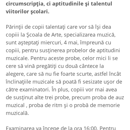
circumscripția, ci aptitudinile și talentul
viitorilor școlari.
Părinții de copii talentați care vor să își dea
copiii la Școala de Arte, specializarea muzică,
sunt așteptați miercuri, 4 mai, împreună cu
copiii, pentru susținerea probelor de aptitudini
muzicale. Pentru aceste probe, celor mici li se
cere să vină pregătiți cu două cântece la
alegere, care să nu fie foarte scurte, astfel încât
înclinațiile muzicale să poată fi sesizate ușor de
către examinatori. În plus, copiii vor mai avea
de susținut alte trei probe, precum proba de auz
muzical , proba de ritm și o probă de memorie
muzicală.
Examinarea va începe de la ora 16:00. Pentru