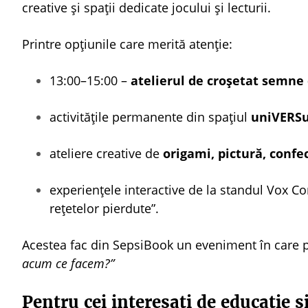
creative și spații dedicate jocului și lecturii.
Printre opțiunile care merită atenție:
13:00–15:00 –
atelierul de croșetat semne 
activitățile permanente din spațiul
uniVERSul
ateliere creative de
origami, pictură, confe
experiențele interactive de la standul Vox Co
rețetelor pierdute”.
Acestea fac din SepsiBook un eveniment în care pă
acum ce facem?”
Pentru cei interesați de educație ș