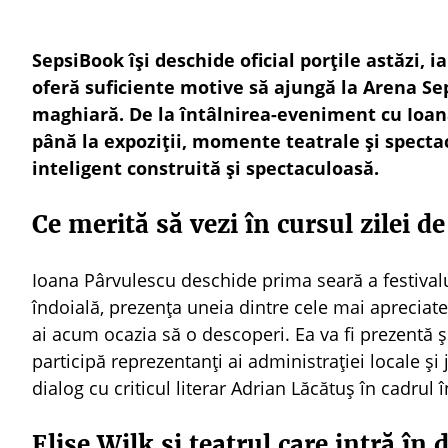
SepsiBook își deschide oficial porțile astăzi,
oferă suficiente motive să ajungă la Arena S
maghiară. De la întâlnirea-eveniment cu Ioana
până la expoziții, momente teatrale și spectac
inteligent construită și spectaculoasă.
Ce merită să vezi în cursul zilei d
Ioana Pârvulescu deschide prima seară a festivalul
îndoială, prezența uneia dintre cele mai apreciat
ai acum ocazia să o descoperi. Ea va fi prezentă și
participă reprezentanți ai administrației locale și
dialog cu criticul literar Adrian Lăcătuș în cadrul î
Elise Wilk și teatrul care intră în 