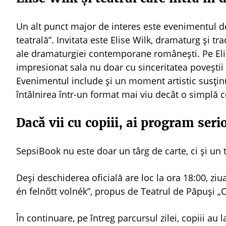
Un alt punct major de interes este evenimentul de
teatrală”. Invitata este Elise Wilk, dramaturg și 
ale dramaturgiei contemporane românești. Pe Elis
impresionat sala nu doar cu sinceritatea poveștii ei
Evenimentul include și un moment artistic susțin
întâlnirea într-un format mai viu decât o simplă c
Dacă vii cu copiii, ai program se
SepsiBook nu este doar un târg de carte, ci și un t
Deși deschiderea oficială are loc la ora 18:00, zi
én felnőtt volnék”, propus de Teatrul de Păpuși „
În continuare, pe întreg parcursul zilei, copiii au la