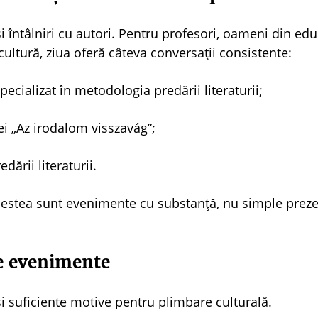
 întâlniri cu autori. Pentru profesori, oameni din edu
cultură, ziua oferă câteva conversații consistente:
specializat în metodologia predării literaturii;
iei „Az irodalom visszavág”;
ării literaturii.
estea sunt evenimente cu substanță, nu simple prez
re evenimente
și suficiente motive pentru plimbare culturală.