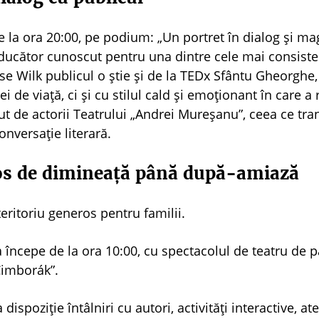
 la ora 20:00, pe podium: „Un portret în dialog și ma
traducător cunoscut pentru una dintre cele mai consiste
e Wilk publicul o știe și de la TEDx Sfântu Gheorghe
 de viață, ci și cu stilul cald și emoționant în care a 
ut de actorii Teatrului „Andrei Mureșanu”, ceea ce tr
onversație literară.
rios de dimineață până după-amiază
eritoriu generos pentru familii.
ua începe de la ora 10:00, cu spectacolul de teatru de 
Cimborák”.
 dispoziție întâlniri cu autori, activități interactive, ate