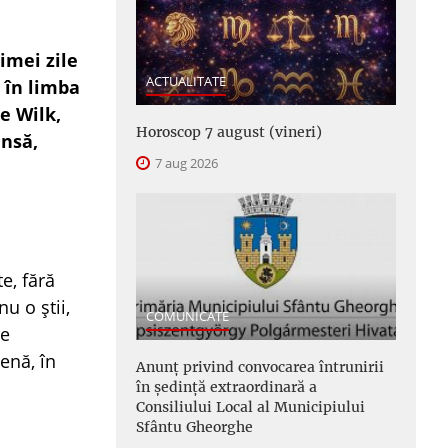
imei zile
ACTUALITATE
 în limba
e Wilk,
Horoscop 7 august (vineri)
ensă,
7 aug 2026
e, fără
u o știi,
COMUNICATE
re
enă, în
Anunţ privind convocarea întrunirii
în şedinţă extraordinară a
Consiliului Local al Municipiului
Sfântu Gheorghe