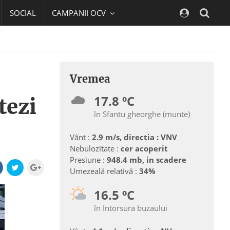
SOCIAL
CAMPANII OCV
Navig
Vremea
17.8 ºC
tezi
în Sfantu gheorghe (munte)
Vânt :
2.9 m/s, directia : VNV
Nebulozitate :
cer acoperit
Presiune :
948.4 mb, in scadere
Umezeală relativă :
34%
16.5 ºC
în Intorsura buzaului