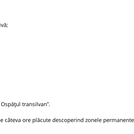
ivă;
Ospățul transilvan”.
trece câteva ore plăcute descoperind zonele permanente