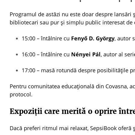
Programul de astăzi nu este doar despre lansări și
bibliotecari sau pur și simplu public interesat de 
15:00 – întâlnire cu
Fenyő D. György
, autor 
16:00 – întâlnire cu
Nényei Pál
, autor al ser
17:00 – masă rotundă despre posibilitățile pred
Pentru comunitatea educațională din Covasna, ac
protocol.
Expoziții care merită o oprire înt
Dacă preferi ritmul mai relaxat, SepsiBook oferă 