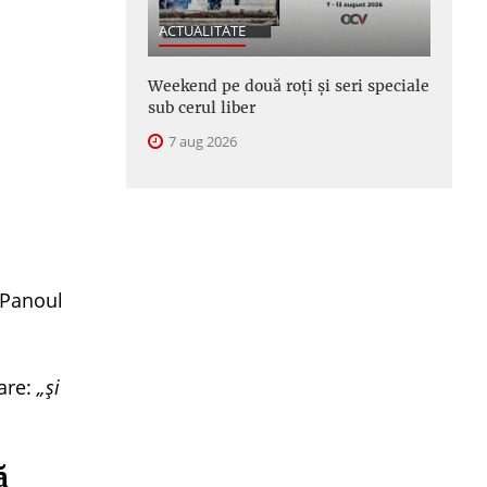
ACTUALITATE
Weekend pe două roți și seri speciale
sub cerul liber
7 aug 2026
„Panoul
bare:
„și
ă