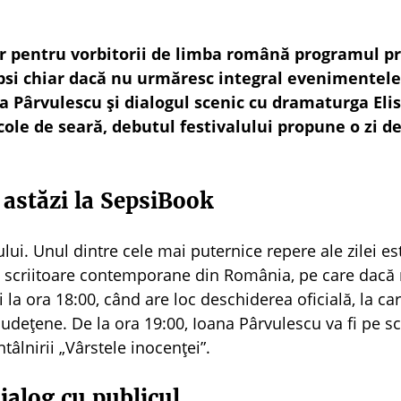
 iar pentru vorbitorii de limba română programul pr
epsi chiar dacă nu urmăresc integral evenimentele
 Pârvulescu și dialogul scenic cu dramaturga Elis
ole de seară, debutul festivalului propune o zi d
e astăzi la SepsiBook
ui. Unul dintre cele mai puternice repere ale zilei est
e scriitoare contemporane din România, pe care dacă n
 la ora 18:00, când are loc deschiderea oficială, la ca
 județene. De la ora 19:00, Ioana Pârvulescu va fi pe sc
ntâlnirii „Vârstele inocenței”.
dialog cu publicul