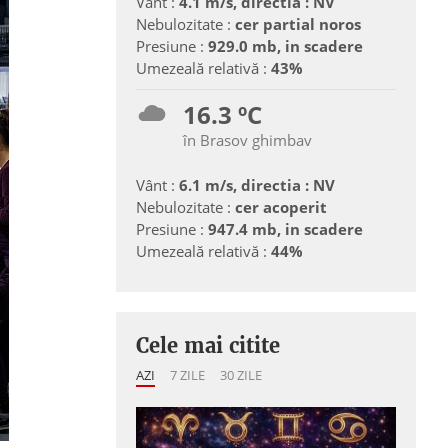
Vânt :
4.1 m/s, directia : NV
Nebulozitate :
cer partial noros
Presiune :
929.0 mb, in scadere
Umezeală relativă :
43%
16.3 ºC
în Brasov ghimbav
Vânt :
6.1 m/s, directia : NV
Nebulozitate :
cer acoperit
Presiune :
947.4 mb, in scadere
Umezeală relativă :
44%
Cele mai citite
AZI
7 ZILE
30 ZILE