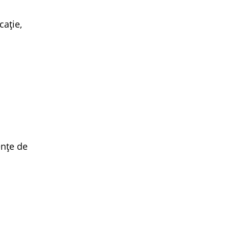
cație,
ențe de