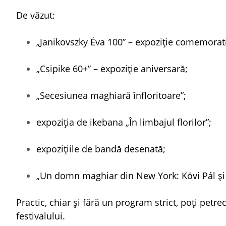
De văzut:
„Janikovszky Éva 100” – expoziție comemorat
„Csipike 60+” – expoziție aniversară;
„Secesiunea maghiară înfloritoare”;
expoziția de ikebana „În limbajul florilor”;
expozițiile de bandă desenată;
„Un domn maghiar din New York: Kövi Pál și 
Practic, chiar și fără un program strict, poți pe
festivalului.