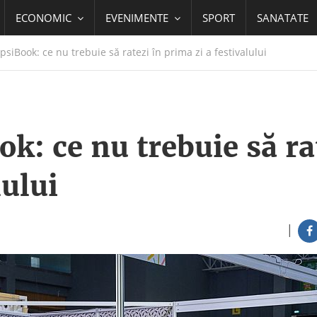
ECONOMIC
EVENIMENTE
SPORT
SANATATE
psiBook: ce nu trebuie să ratezi în prima zi a festivalului
ok: ce nu trebuie să ra
lului
|