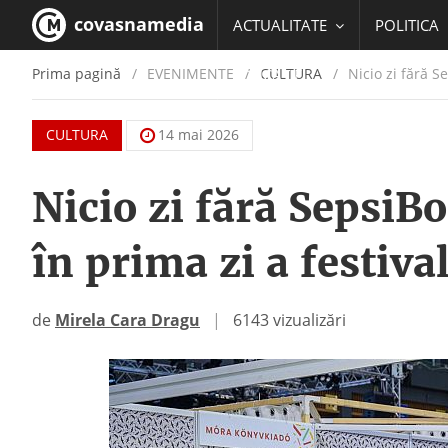
covasnamedia
ACTUALITATE
POLITICA
Prima pagină
EVENIMENTE
/
CULTURA
Nicio zi fără Se
EDUCATIE
CULTURA
14 mai 2026
Nicio zi fără SepsiBo
în prima zi a festiva
de
Mirela Cara Dragu
|
6143 vizualizări