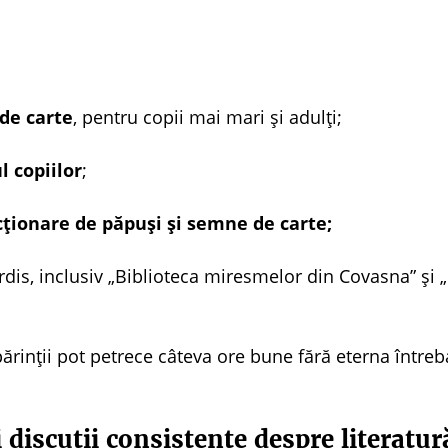
de carte
, pentru copii mai mari și adulți;
 copiilor
;
cționare de păpuși și semne de carte;
rdis, inclusiv „Biblioteca miresmelor din Covasna” și 
rinții pot petrece câteva ore bune fără eterna între
i discuții consistente despre literatur