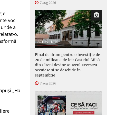
7 aug 2026
gie
nte voci
, unde a
relatat-o.
ansformă
ACTUALITATE
Final de drum pentru o investiție de
20 de milioane de lei: Castelul Mikó
din Olteni devine Muzeul Ecvestru
Secuiesc și se deschide în
septembrie
7 aug 2026
păpuși „Ha
liere