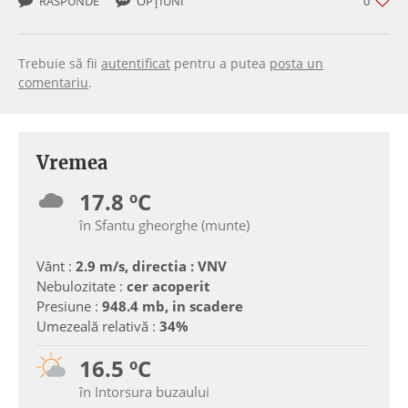
RĂSPUNDE
OPȚIUNI
0
Trebuie să fii
autentificat
pentru a putea
posta un
comentariu
.
Vremea
17.8 ºC
în Sfantu gheorghe (munte)
Vânt :
2.9 m/s, directia : VNV
Nebulozitate :
cer acoperit
Presiune :
948.4 mb, in scadere
Umezeală relativă :
34%
16.5 ºC
în Intorsura buzaului