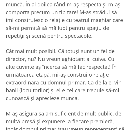
muncă. În al doilea rând m-aș respecta și m-aș
comporta precum un tip tare! M-aș strădui să
îmi construiesc o relație cu teatrul maghiar care
să-mi permită să mă lupt pentru spațiu de
repetiții și scenă pentru spectacole.
Cât mai mult posibil. Că totuși sunt un fel de
director, nu? Nu vreun aghiotant al cuiva. Cu
alte cuvinte aș încerca să mă fac respectat! În
următoarea etapă, mi-aș construi o relație
extraordinară cu domnul primar. Că de la el vin
banii (locuitorilor) și el e cel care trebuie să-mi
cunoască și aprecieze munca.
M-aș asigura să am suficient de mult public, de
multă presă și expunere la fiecare premieră,
încât domnul primar (sau vreun reprezentant) să