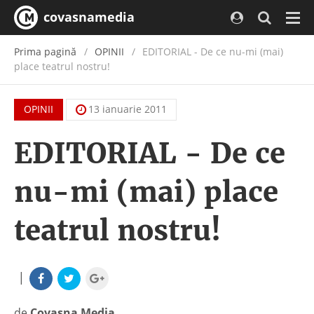
covasnamedia
Navi
Prima pagină
OPINII
EDITORIAL - De ce nu-mi (mai)
place teatrul nostru!
OPINII
13 ianuarie 2011
EDITORIAL - De ce
nu-mi (mai) place
teatrul nostru!
|
de
Covasna Media