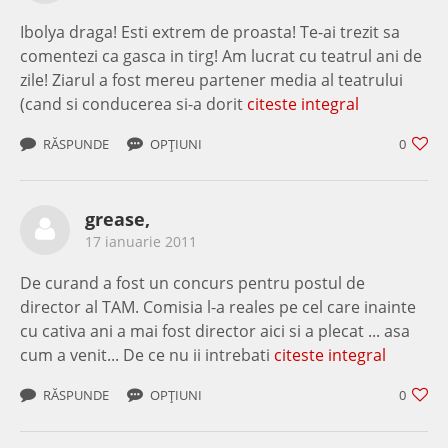
Ibolya draga! Esti extrem de proasta! Te-ai trezit sa
comentezi ca gasca in tirg! Am lucrat cu teatrul ani de
zile! Ziarul a fost mereu partener media al teatrului
(cand si conducerea si-a dorit
citeste integral
RĂSPUNDE
OPȚIUNI
0
grease,
17 ianuarie 2011
De curand a fost un concurs pentru postul de
director al TAM. Comisia l-a reales pe cel care inainte
cu cativa ani a mai fost director aici si a plecat ... asa
cum a venit... De ce nu ii intrebati
citeste integral
RĂSPUNDE
OPȚIUNI
0