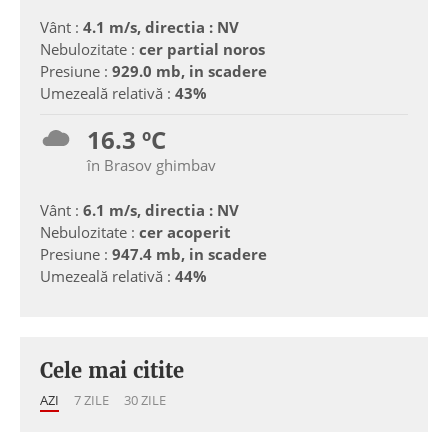
Vânt :
4.1 m/s, directia : NV
Nebulozitate :
cer partial noros
Presiune :
929.0 mb, in scadere
Umezeală relativă :
43%
16.3 ºC
în Brasov ghimbav
Vânt :
6.1 m/s, directia : NV
Nebulozitate :
cer acoperit
Presiune :
947.4 mb, in scadere
Umezeală relativă :
44%
Cele mai citite
AZI
7 ZILE
30 ZILE