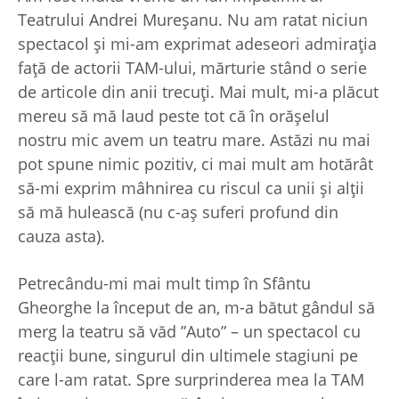
Teatrului Andrei Mureșanu. Nu am ratat niciun
spectacol și mi-am exprimat adeseori admirația
față de actorii TAM-ului, mărturie stând o serie
de articole din anii trecuți. Mai mult, mi-a plăcut
mereu să mă laud peste tot că în orășelul
nostru mic avem un teatru mare. Astăzi nu mai
pot spune nimic pozitiv, ci mai mult am hotărât
să-mi exprim mâhnirea cu riscul ca unii și alții
să mă hulească (nu c-aș suferi profund din
cauza asta).
Petrecându-mi mai mult timp în Sfântu
Gheorghe la început de an, m-a bătut gândul să
merg la teatru să văd ”Auto” – un spectacol cu
reacții bune, singurul din ultimele stagiuni pe
care l-am ratat. Spre surprinderea mea la TAM