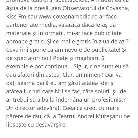
ăștia de la presă, gen Observatorul de Covasna,
Kiss Fm sau www.covasnamedia.ro ar face
parteneriate media, vasăzică dacă le-aș da
materiale și informații, mi-ar face publicitate
aproape gratis. Și ce mai e gratis în ziua de azi?!
Ceva îmi spune că am nevoie de publicitate! Și
de spectatori noi! Poate și maghiari! Și
exemplele pot continua... Sigur, cine sunt eu să
dau sfaturi din astea. Clar, un nimeni! Dar vă
dați seama dacă eu am găsit atâtea idei și
atâtea lucruri care NU se fac, câte soluții și idei
ar trebui să aibă la îndemână un profesionist?
Un director adevărat! Ceea ce cred, cu mare
părere de rău, că la Teatrul Andrei Mureșanu ne
lipsește cu desăvârșire!