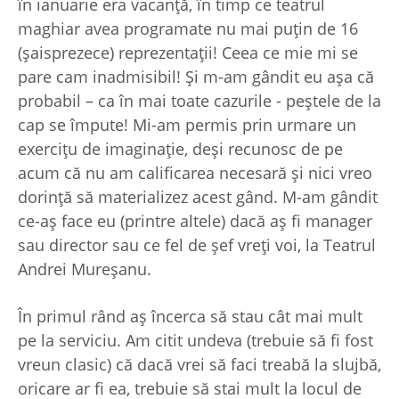
în ianuarie era vacanță, în timp ce teatrul
maghiar avea programate nu mai puțin de 16
(șaisprezece) reprezentații! Ceea ce mie mi se
pare cam inadmisibil! Și m-am gândit eu așa că
probabil – ca în mai toate cazurile - peștele de la
cap se împute! Mi-am permis prin urmare un
exercițu de imaginație, deși recunosc de pe
acum că nu am calificarea necesară și nici vreo
dorință să materializez acest gând. M-am gândit
ce-aș face eu (printre altele) dacă aș fi manager
sau director sau ce fel de șef vreți voi, la Teatrul
Andrei Mureșanu.
În primul rând aș încerca să stau cât mai mult
pe la serviciu. Am citit undeva (trebuie să fi fost
vreun clasic) că dacă vrei să faci treabă la slujbă,
oricare ar fi ea, trebuie să stai mult la locul de