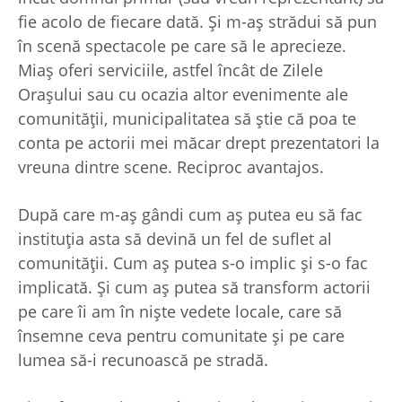
fie acolo de fiecare dată. Și m-aș strădui să pun
în scenă spectacole pe care să le aprecieze.
Miaș oferi serviciile, astfel încât de Zilele
Orașului sau cu ocazia altor evenimente ale
comunității, municipalitatea să știe că poa te
conta pe actorii mei măcar drept prezentatori la
vreuna dintre scene. Reciproc avantajos.
După care m-aș gândi cum aș putea eu să fac
instituția asta să devină un fel de suflet al
comunității. Cum aș putea s-o implic și s-o fac
implicată. Și cum aș putea să transform actorii
pe care îi am în niște vedete locale, care să
însemne ceva pentru comunitate și pe care
lumea să-i recunoască pe stradă.