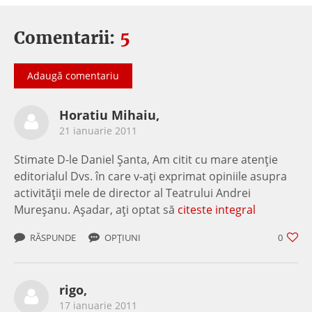
Comentarii:
5
Adaugă comentariu
Horatiu Mihaiu,
21 ianuarie 2011
Stimate D-le Daniel Șanta, Am citit cu mare atenție
editorialul Dvs. în care v-ați exprimat opiniile asupra
activității mele de director al Teatrului Andrei
Mureșanu. Așadar, ați optat să
citeste integral
RĂSPUNDE
OPȚIUNI
0
rigo,
17 ianuarie 2011