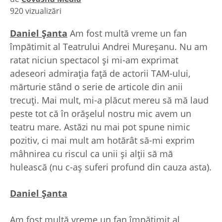
920 vizualizări
|
Daniel Şanta
Am fost multă vreme un fan
împătimit al Teatrului Andrei Mureșanu. Nu am
ratat niciun spectacol și mi-am exprimat
adeseori admirația față de actorii TAM-ului,
mărturie stând o serie de articole din anii
trecuți. Mai mult, mi-a plăcut mereu să mă laud
peste tot că în orășelul nostru mic avem un
teatru mare. Astăzi nu mai pot spune nimic
pozitiv, ci mai mult am hotărât să-mi exprim
mâhnirea cu riscul ca unii și alții să mă
hulească (nu c-aș suferi profund din cauza asta).
Daniel Şanta
Am fost multă vreme un fan împătimit al