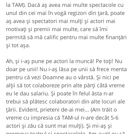
la TAM). Dacă aș avea mai multe spectacole cu
unul din cei mai în vogă regizori din țară, poate
aș avea și spectatori mai mulți și actori mai
motivați și premii mai multe, care să îmi
permită să mă calific pentru mai multe finanțări
și tot așa.
Ah, și i-aș pune pe actori la muncă! Pe toți! Nu
doar pe unii! Nu i-aș lăsa pe unii să frece menta
pentru că vezi Doamne au o vârstă. Și nici pe
alții să tot colaboreze prin alte părți câtă vreme
eu le dau salariu. Și poate în felul ăsta n-ar
trebui să plătesc colaboratori din alte locuri ale
țării. Evident, prieteni de-ai mei... (Am trăit o
vreme cu impresia că TAM-ul n-are decât 5-6
actori și zău că sunt mai mulți). Și mi-aș și
promova teatrul și spectacolele. Am auzit eu că