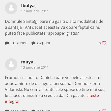
Ibolya,
17 ianuarie 2011
Domnule Santa(j), oare nu gasiti o alta modalitate de
a santaja TAM decat aceasta? Va doare faptul ca nu
puteti face publicitate "aproape" gratis?
RĂSPUNDE
OPȚIUNI
0
maya,
13 ianuarie 2011
Frumos ce spui tu Daniel...toate vorbele acestea imi
aduc aminte de o singura persoana: Domnul Florin
Vidamski. Nu cumva, toate cele spuse de tine mai sus,
le-a facut dansul? Eu cred ca da. Din pacate
citeste
integral