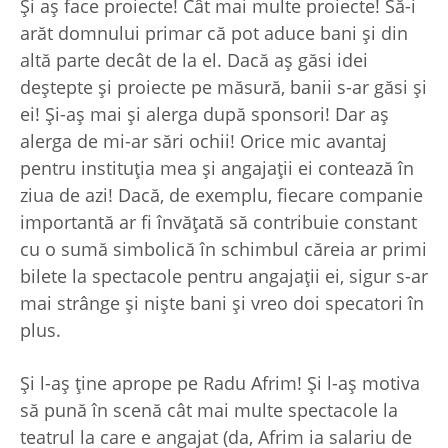
Și aș face proiecte! Cât mai multe proiecte! Să-i
arăt domnului primar că pot aduce bani și din
altă parte decât de la el. Dacă aș găsi idei
deștepte și proiecte pe măsură, banii s-ar găsi și
ei! Și-aș mai și alerga după sponsori! Dar aș
alerga de mi-ar sări ochii! Orice mic avantaj
pentru instituția mea și angajații ei contează în
ziua de azi! Dacă, de exemplu, fiecare companie
importantă ar fi învățată să contribuie constant
cu o sumă simbolică în schimbul căreia ar primi
bilete la spectacole pentru angajații ei, sigur s-ar
mai strânge și niște bani și vreo doi specatori în
plus.
Și l-aș ține aprope pe Radu Afrim! Și l-aș motiva
să pună în scenă cât mai multe spectacole la
teatrul la care e angajat (da, Afrim ia salariu de