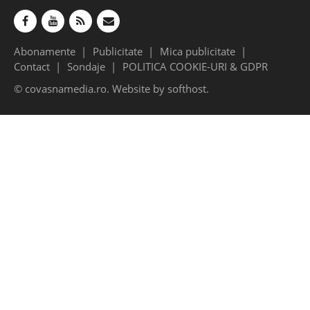
Abonamente
Publicitate
Mica publicitate
Contact
Sondaje
POLITICA COOKIE-URI & GDPR
© covasnamedia.ro. Website by
softhost
.