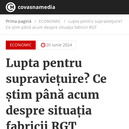
covasnamedia
Prima pagină
ECONOMIC
/
Lupta pentru supraviețuire?
Ce știm până acum despre situația fabricii RGT
ECONOMIC
20 iunie 2024
Lupta pentru
supraviețuire? Ce
știm până acum
despre situația
fabricii RGT