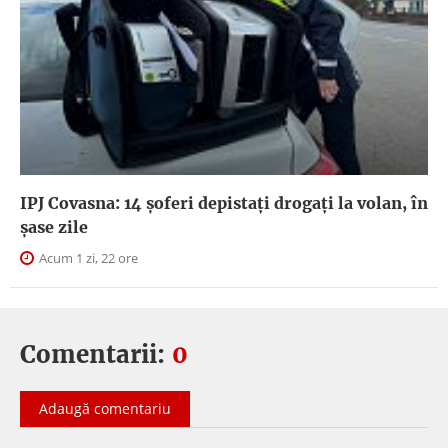
IPJ Covasna: 14 șoferi depistați drogați la volan, în
șase zile
Acum 1 zi, 22 ore
Comentarii:
0
Adaugă comentariu