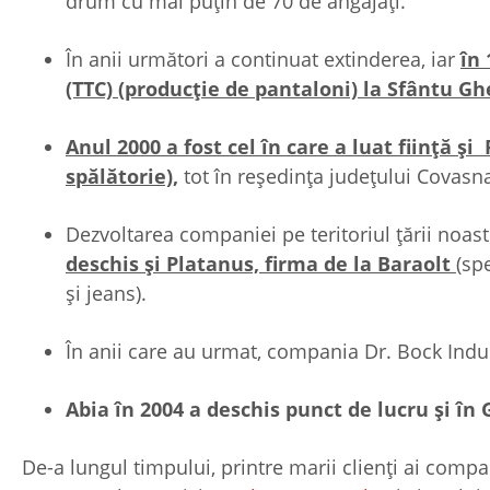
drum cu mai puțin de 70 de angajați.
În anii următori a continuat extinderea, iar
în
(TTC) (producție de pantaloni) la Sfântu G
Anul 2000 a fost cel în care a luat ființă ș
spălătorie),
tot în reședința județului Covasn
Dezvoltarea companiei pe teritoriul țării noas
deschis și Platanus, firma de la Baraolt
(sp
și jeans).
În anii care au urmat, compania Dr. Bock Industr
Abia în 2004 a deschis punct de lucru și î
De-a lungul timpului, printre marii clienți ai com