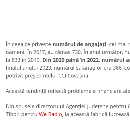
În ceea ce privește
numărul de angajați
, cei mai 
oameni. În 2017, au rămas 730. În anul următor, nu
la 833 în 2019.
Din 2020 până în 2022, numărul a
finalul anului 2023, numărul salariaților era 366, c
potrivit președintelui CCI Covasna.
Această tendință reflectă problemele financiare ale 
Din spusele directorului Agenţiei Judeţene pentr
Tibor, pentru
We Radio
, la această fabrică lucrează