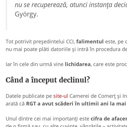
nu se recuperează, atunci instanța deci
György.
Tot potrivit președintelui CCI,
falimentul
este, pe 
nu mai poate plăti datoriile și intră în procedura de
Iar în cele din urmă vine
lichidarea
, care este pro
Când a început declinul?
Datele publicate pe
site-ul
Camerei de Comerț și Ind
arată că
RGT a avut scăderi în ultimii ani la mai
Unul dintre cei mai importanți este
cifra de afacer
de o firmă sau, cu alte cuvinte, vânzările – activitate