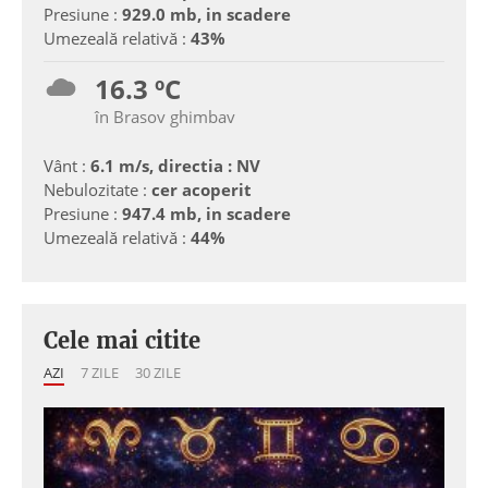
Presiune :
929.0 mb, in scadere
Umezeală relativă :
43%
16.3 ºC
în Brasov ghimbav
Vânt :
6.1 m/s, directia : NV
Nebulozitate :
cer acoperit
Presiune :
947.4 mb, in scadere
Umezeală relativă :
44%
Cele mai citite
AZI
7 ZILE
30 ZILE