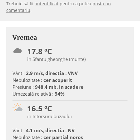
Trebuie să fii
autentificat
pentru a putea
posta un
comentariu
.
Vremea
17.8 ºC
în Sfantu gheorghe (munte)
Vânt :
2.9 m/s, directia : VNV
Nebulozitate :
cer acoperit
Presiune :
948.4 mb, in scadere
Umezeală relativă :
34%
16.5 ºC
în Intorsura buzaului
Vânt :
4.1 m/s, directia : NV
Nebulozitate :
cer partial noros