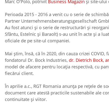
Marc O'Polo, potrivit
Business Magazin
și site-ului 
Perioada 2015 - 2016 a venit cu o serie de schim
Partner Unternehmensberatungsgesellschaft GmbH”,
Au fost atunci și o serie de restructurări și reorga
Sfântu, Estelnic și Baraolt) s-au unit în acte și a lu
oficiale de pe site-ul companiei.
Mai știm, însă, că în 2020, din cauza crizei COVID, f
fondatorul Dr. Bock Industries,
dr. Dietrich Bock, 
model de afacere pentru locația respectivă, cu pan
fiecărui client.
În aprilie a.c., RGT Romania anunța pe rețele de soci
document care atestă practicile sustenabile ale com
continuitate și viitor.