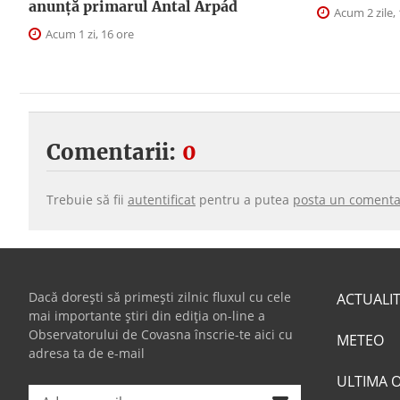
anunţă primarul Antal Árpád
Acum 2 zile, 
Acum 1 zi, 16 ore
Comentarii:
0
Trebuie să fii
autentificat
pentru a putea
posta un comenta
Dacă dorești să primești zilnic fluxul cu cele
ACTUALI
mai importante știri din ediția on-line a
Observatorului de Covasna înscrie-te aici cu
METEO
adresa ta de e-mail
ULTIMA 