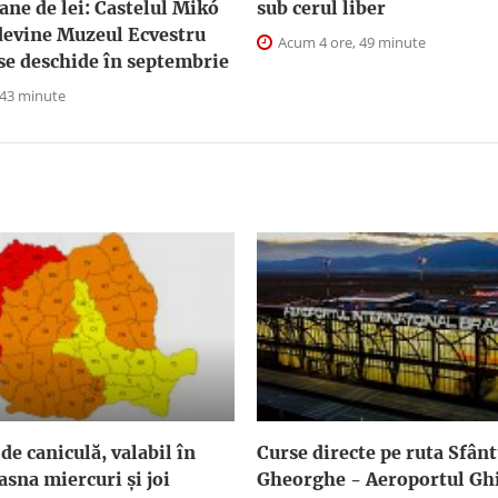
ane de lei: Castelul Mikó
sub cerul liber
devine Muzeul Ecvestru
Acum 4 ore, 49 minute
 se deschide în septembrie
 43 minute
de caniculă, valabil în
Curse directe pe ruta Sfân
asna miercuri și joi
Gheorghe - Aeroportul G