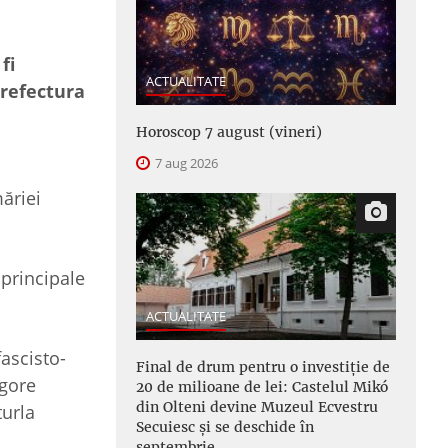
fi
ACTUALITATE
Prefectura
Horoscop 7 august (vineri)
7 aug 2026
ăriei
 principale
ACTUALITATE
ascisto-
Final de drum pentru o investiție de
igore
20 de milioane de lei: Castelul Mikó
din Olteni devine Muzeul Ecvestru
turla
Secuiesc și se deschide în
septembrie