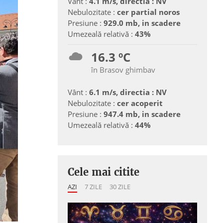
Vânt :
4.1 m/s, directia : NV
Nebulozitate :
cer partial noros
Presiune :
929.0 mb, in scadere
Umezeală relativă :
43%
16.3 ºC
în Brasov ghimbav
Vânt :
6.1 m/s, directia : NV
Nebulozitate :
cer acoperit
Presiune :
947.4 mb, in scadere
Umezeală relativă :
44%
Cele mai citite
AZI
7 ZILE
30 ZILE