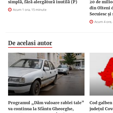
simplă, fără alergătură inutilă (P)
20 de milio
din Olteni 
Acum 1 ora, 15 minute
Secuiesc și
Acum 4 ore,
De acelasi autor
Programul „Dăm valoare rablei tale”
Cod galben 
va continua la Sfântu Gheorghe,
judeţul Cov