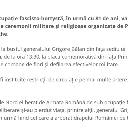
paţie fascisto-hortystă, în urmă cu 81 de ani, va 
 de ceremonii militare şi religioase organizate de 
ghe.
 la bustul generalului Grigore Bălan din faţa sediului
a, de la ora 13:30, la placa comemorativă din faţa Prim
oroane de flori şi defilarea efectivelor militare.
i instituite restricţii de circulaţie pe mai multe artere
 de Nord eliberat de Armata Română de sub ocupaţie f
iberare şi-au pierdut viaţa, printre alţii, generalul Gr
 urmă fiind cel care a arborat drapelul României pe 