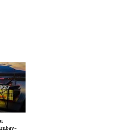
tu
himbav-