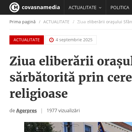
covasnamedia
ACTUALITATE
POLITICA
Prima pagină
ACTUALITATE
/
Ziua eliberării oraşului Sfâ
EDUCATIE
ACTUALITATE
4 septembrie 2025
Ziua eliberării oraş
sărbătorită prin cer
religioase
de
Agerpres
|
1977 vizualizări