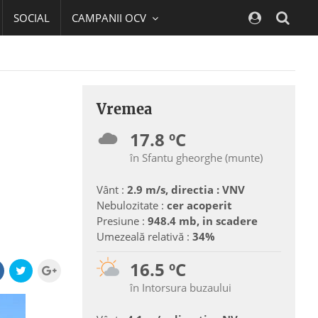
SOCIAL
CAMPANII OCV
Navig
Vremea
17.8 ºC
în Sfantu gheorghe (munte)
Vânt :
2.9 m/s, directia : VNV
Nebulozitate :
cer acoperit
Presiune :
948.4 mb, in scadere
Umezeală relativă :
34%
16.5 ºC
în Intorsura buzaului