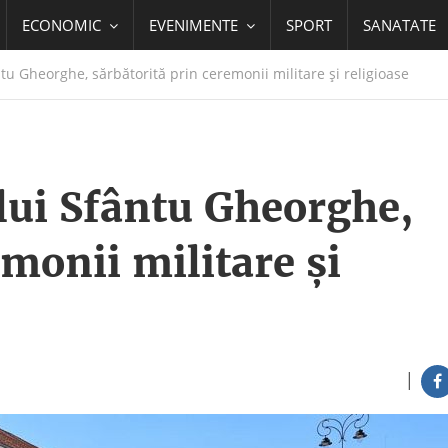
ECONOMIC
EVENIMENTE
SPORT
SANATATE
ntu Gheorghe, sărbătorită prin ceremonii militare şi religioase
ului Sfântu Gheorghe,
emonii militare şi
|