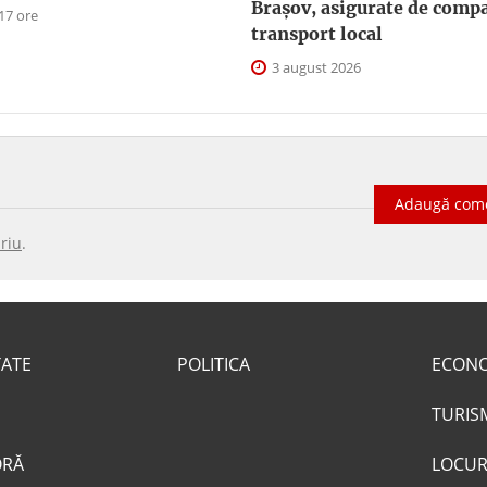
Braşov, asigurate de comp
17 ore
transport local
3 august 2026
Adaugă com
riu
.
TATE
POLITICA
ECON
TURIS
ORĂ
LOCUR