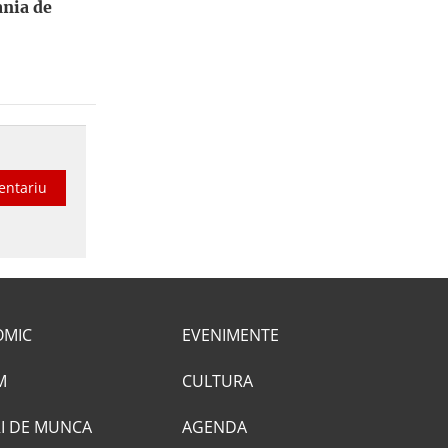
ania de
entariu
OMIC
EVENIMENTE
M
CULTURA
I DE MUNCA
AGENDA