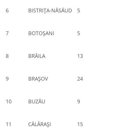
6
BISTRIŢA-NĂSĂUD
5
7
BOTOŞANI
5
8
BRĂILA
13
9
BRAŞOV
24
10
BUZĂU
9
11
CĂLĂRAŞI
15