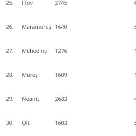
25.
Ilfov
2745
26.
Maramureș
1640
27.
Mehedinți
1276
28.
Mureș
1609
29.
Neamț
2683
30.
Olt
1603