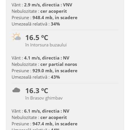
Vânt :
2.9 m/s, directia : VNV
Nebulozitate :
cer acoperit
Presiune :
948.4 mb, in scadere
Umezeală relativă :
34%
16.5 ºC
în Intorsura buzaului
Vânt :
4.1 m/s, directia : NV
Nebulozitate :
cer partial noros
Presiune :
929.0 mb, in scadere
Umezeală relativă :
43%
16.3 ºC
în Brasov ghimbav
Vânt :
6.1 m/s, directia : NV
Nebulozitate :
cer acoperit
Presiune :
947.4 mb, in scadere
Umezeală relativă :
44%