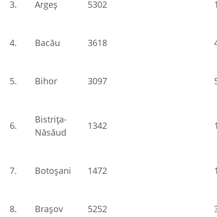
3.
Argeș
5302
4.
Bacău
3618
5.
Bihor
3097
Bistrița-
6.
1342
Năsăud
7.
Botoșani
1472
8.
Brașov
5252