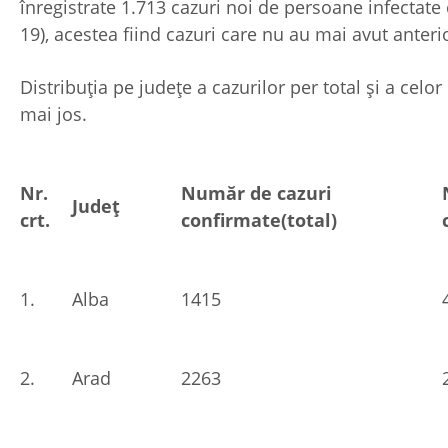
înregistrate 1.713 cazuri noi de persoane infectate
19), acestea fiind cazuri care nu au mai avut anterio
Distribuția pe județe a cazurilor per total și a celor
mai jos.
Nr.
Număr de cazuri
Județ
crt.
confirmate(total)
1.
Alba
1415
2.
Arad
2263