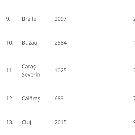
9.
Brăila
2097
10.
Buzău
2584
Caraș-
11.
1025
Severin
12.
Călărași
683
13.
Cluj
2615