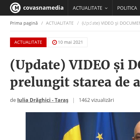
covasnamedia
ACTUALITATE
POLITICA
Prima pagină
ACTUALITATE
/
(Update) VIDEO și DOCUMENTE
EDUCATIE
ACTUALITATE
10 mai 2021
(Update) VIDEO și 
prelungit starea de a
de
Iulia Drăghici - Taraș
|
1462 vizualizări