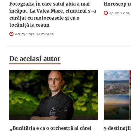
Fotografia în care satul abia a mai
Horoscop 1
încăput. La Valea Mare, cimitirul s-a
Acum 1 ora,
curățat cu motocoasele și cu o
tocăniță la ceaun
Acum 1 ora, 14 minute
De acelasi autor
„Bucătăria e ca o orchestră al cărei
5 destinații