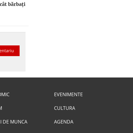
cât bărbați
entariu
OMIC
EVENIMENTE
M
CULTURA
I DE MUNCA
AGENDA