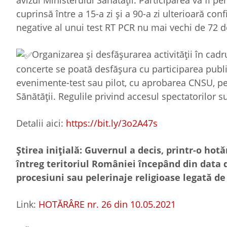
avizul Ministerului Sănătății. Participarea va fi p
cuprinsă între a 15-a zi și a 90-a zi ulterioară con
negative al unui test RT PCR nu mai vechi de 72 d
Organizarea și desfășurarea activității în cadr
concerte se poată desfășura cu participarea publ
evenimente-test sau pilot, cu aprobarea CNSU, pe b
Sănătății. Regulile privind accesul spectatorilor su
Detalii aici:
https://bit.ly/3o2A47s
Știrea inițială: Guvernul a decis, printr-o hotă
întreg teritoriul României începând din data de
procesiuni sau pelerinaje religioase legată de
Link:
HOTĂRÂRE nr. 26 din 10.05.2021