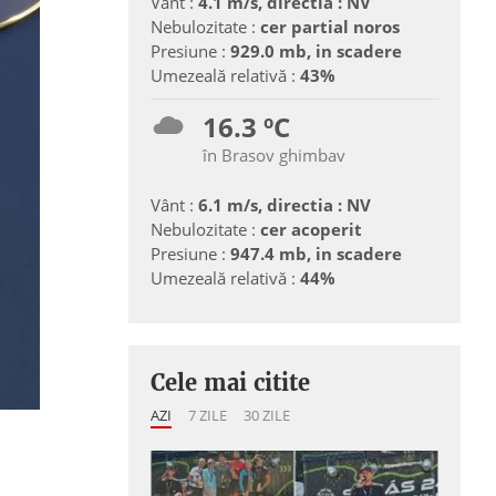
Vânt :
4.1 m/s, directia : NV
Nebulozitate :
cer partial noros
Presiune :
929.0 mb, in scadere
Umezeală relativă :
43%
16.3 ºC
în Brasov ghimbav
Vânt :
6.1 m/s, directia : NV
Nebulozitate :
cer acoperit
Presiune :
947.4 mb, in scadere
Umezeală relativă :
44%
Cele mai citite
AZI
7 ZILE
30 ZILE