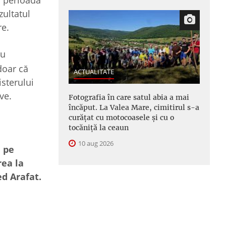
n perioada
zultatul
re.
au
doar că
ACTUALITATE
isterului
ve.
Fotografia în care satul abia a mai
încăput. La Valea Mare, cimitirul s-a
curățat cu motocoasele și cu o
tocăniță la ceaun
10 aug 2026
e pe
rea la
ed Arafat.