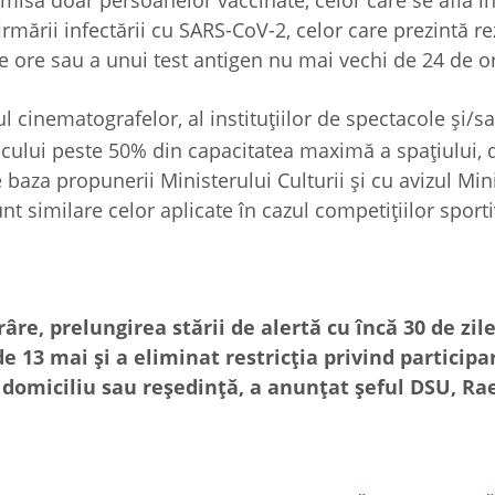
ermisă doar persoanelor vaccinate, celor care se află î
firmării infectării cu SARS-CoV-2, celor care prezintă re
e ore sau a unui test antigen nu mai vechi de 24 de o
ul cinematografelor, al instituțiilor de spectacole și/s
icului peste 50% din capacitatea maximă a spațiului, 
aza propunerii Ministerului Culturii și cu avizul Min
nt similare celor aplicate în cazul competițiilor sporti
râre, prelungirea stării de alertă cu încă 30 de zil
 13 mai şi a eliminat restricţia privind participa
 domiciliu sau reşedinţă, a anunţat şeful DSU, Ra