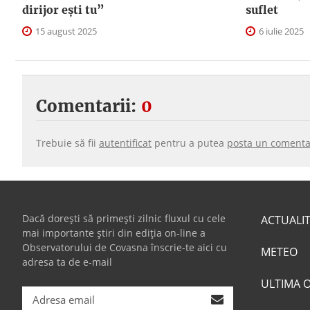
dirijor ești tu”
suflet
15 august 2025
6 iulie 2025
Comentarii:
0
Trebuie să fii
autentificat
pentru a putea
posta un comenta
Dacă dorești să primești zilnic fluxul cu cele
ACTUALI
mai importante știri din ediția on-line a
Observatorului de Covasna înscrie-te aici cu
METEO
adresa ta de e-mail
ULTIMA 