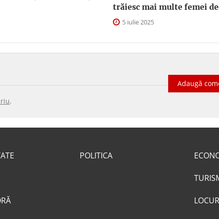
trăiesc mai multe femei de
5 iulie 2025
Adaugă com
riu
.
TATE
POLITICA
ECON
TURIS
ORĂ
LOCUR