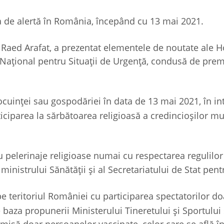
a de alertă în România, începând cu 13 mai 2021.
e, Raed Arafat, a prezentat elementele de noutate ale H
 Național pentru Situații de Urgență, condusă de prem
ocuinței sau gospodăriei în data de 13 mai 2021, în in
ticiparea la sărbătoarea religioasă a credincioșilor 
u pelerinaje religioase numai cu respectarea regulilor
ministrului Sănătății și al Secretariatului de Stat pent
e teritoriul României cu participarea spectatorilor do
baza propunerii Ministerului Tineretului și Sportului 