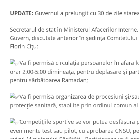
UPDATE:
Guvernul a prelungit cu 30 de zile stare
Secretarul de stat în Ministerul Afacerilor Intern
Guvern, discutate anterior în ședința Comitetului
Florin Cîțu:
Va fi permisă circulația persoanelor în afara l
orar 2:00-5:00 dimineața, pentru deplasare și par
pentru sărbătoarea Ramadan;
Va fi permisă organizarea de procesiuni și/sa
protecție sanitară, stabilite prin ordinul comun al 
Competițiile sportive se vor putea desfășura p
evenimente test sau pilot, cu aprobarea CNSU, pe 