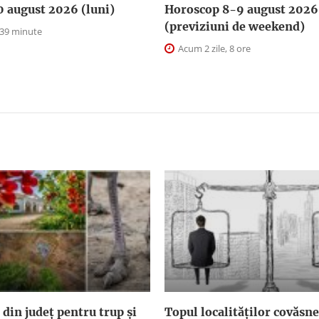
0 august 2026 (luni)
Horoscop 8-9 august 2026
(previziuni de weekend)
 39 minute
Acum 2 zile, 8 ore
 din județ pentru trup și
Topul localităților covăsn