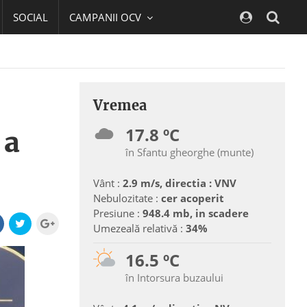
SOCIAL
CAMPANII OCV
Navig
Vremea
17.8 ºC
 a
în Sfantu gheorghe (munte)
Vânt :
2.9 m/s, directia : VNV
Nebulozitate :
cer acoperit
Presiune :
948.4 mb, in scadere
Umezeală relativă :
34%
16.5 ºC
în Intorsura buzaului