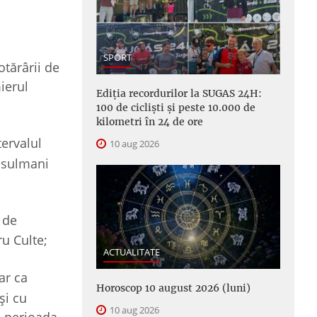
SPORT
otărârii de
ierul
Ediția recordurilor la SUGAS 24H:
100 de cicliști și peste 10.000 de
kilometri în 24 de ore
tervalul
10 aug 2026
musulmani
 de
ru Culte;
ACTUALITATE
ar ca
Horoscop 10 august 2026 (luni)
și cu
10 aug 2026