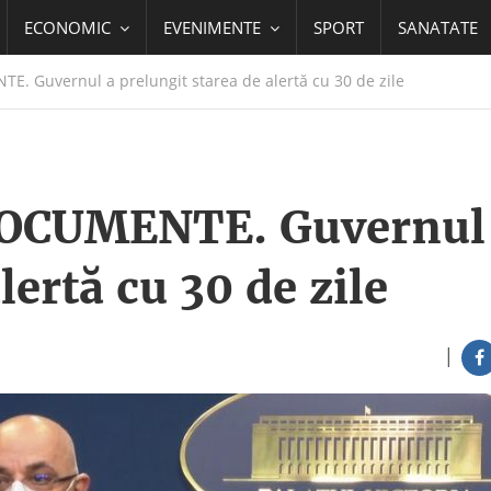
ECONOMIC
EVENIMENTE
SPORT
SANATATE
. Guvernul a prelungit starea de alertă cu 30 de zile
DOCUMENTE. Guvernul
lertă cu 30 de zile
|