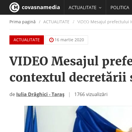
covasnamedia
ACTUALITATE
POLITICA
Prima pagină
ACTUALITATE
/
VIDEO Mesajul prefectului Iu
EDUCATIE
ACTUALITATE
16 martie 2020
VIDEO Mesajul prefec
contextul decretării 
de
Iulia Drăghici - Taraș
|
1766 vizualizări