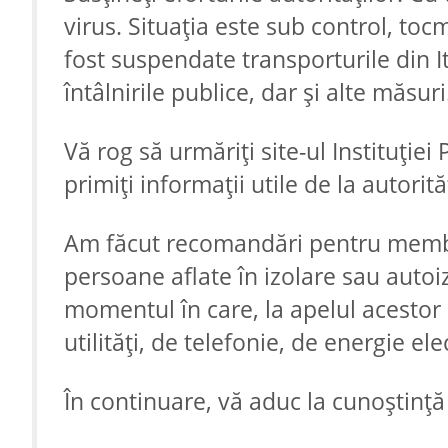
virus. Situația este sub control, toc
fost suspendate transporturile din Ita
întâlnirile publice, dar și alte măsuri
Vă rog să urmăriți site-ul Instituției
primiți informații utile de la autorită
Am făcut recomandări pentru membri
persoane aflate în izolare sau autoizo
momentul în care, la apelul acestor 
utilități, de telefonie, de energie el
În continuare, vă aduc la cunoștinț