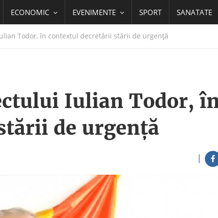
ECONOMIC
EVENIMENTE
SPORT
SANATATE
lian Todor, în contextul decretării stării de urgență
tului Iulian Todor, î
stării de urgență
|