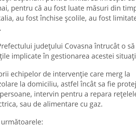
mai, pentru că au fost luate măsuri din tim
lia, au fost închise școlile, au fost limitat
.
 Prefectului județului Covasna întrucât o să
țile implicate în gestionarea acestei situați
i echipelor de intervenție care merg la
lare la domiciliu, astfel încât sa fie protej
persoane, intervin pentru a repara rețelel
ectrica, sau de alimentare cu gaz.
ă următoarele: