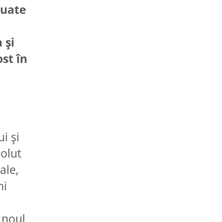
 luate
 și
ost în
i și
solut
ale,
ni
u noul