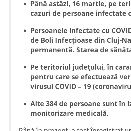
Până astăzi, 16 martie, pe ter
cazuri de persoane infectate c
Persoanele infectate cu COVID-
de Boli Infecțioase din Cluj-
permanentă. Starea de sănăta
Pe teritoriul județului, în car
pentru care se efectuează ver
virusul COVID – 19 (coronaviru
Alte 384 de persoane sunt în iz
monitorizare medicală.
Până în prezent, a fost înregistrat u