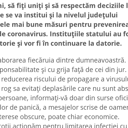
i, să fiți uniți și să respectăm deciziile
 se va institui și la nivelul județului
ele mai bune măsuri pentru prevenirea
 coronavirus. Instituțiile statului au f
rie și vor fi în continuare la datorie.
laborarea fiecăruia dintre dumneavoastră.
nsabilitate și cu grija față de cei din jur.
 reducerea riscului de propagare a virusulu
rog sa evitați deplasările care nu sunt ab
persoane, informați-vă doar din surse ofici
lor de panică, a mesajelor scrise de oame
nterese obscure, poate chiar economice.
 toții acționăm pentru limitarea infecției c