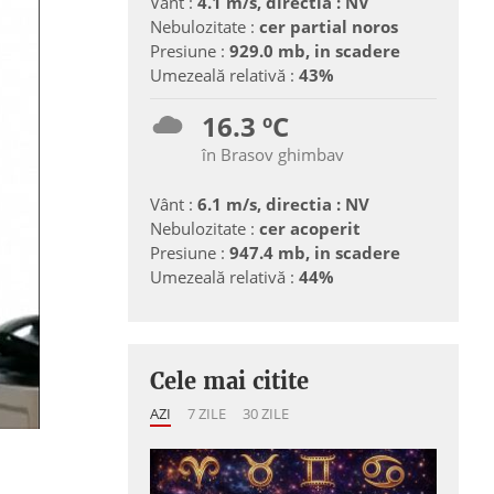
Vânt :
4.1 m/s, directia : NV
Nebulozitate :
cer partial noros
Presiune :
929.0 mb, in scadere
Umezeală relativă :
43%
16.3 ºC
în Brasov ghimbav
Vânt :
6.1 m/s, directia : NV
Nebulozitate :
cer acoperit
Presiune :
947.4 mb, in scadere
Umezeală relativă :
44%
Cele mai citite
AZI
7 ZILE
30 ZILE