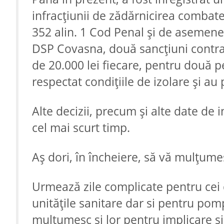
infracțiunii de zădărnicirea combater
352 alin. 1 Cod Penal și de asemenea
DSP Covasna, două sancțiuni contra
de 20.000 lei fiecare, pentru două pe
respectat condițiile de izolare și au 
Alte decizii, precum și alte date de i
cel mai scurt timp.
Aș dori, în încheiere, să vă mulțume
Urmează zile complicate pentru cei 
unitățile sanitare dar si pentru pompi
mulțumesc și lor pentru implicare și s