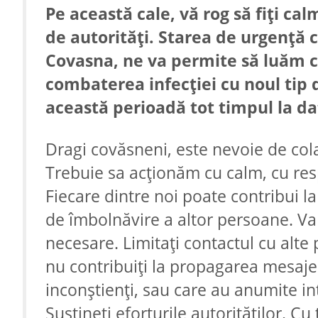
Pe această cale, vă rog să fiți calm
de autorități. Starea de urgență ce
Covasna, ne va permite să luăm c
combaterea infecției cu noul tip de
această perioadă tot timpul la dato
Dragi covăsneni, este nevoie de co
Trebuie sa acționăm cu calm, cu respo
Fiecare dintre noi poate contribui la
de îmbolnăvire a altor persoane. Va 
necesare. Limitați contactul cu alte 
nu contribuiți la propagarea mesaje
inconștienți, sau care au anumite i
Susțineți eforturile autorităților. Cu