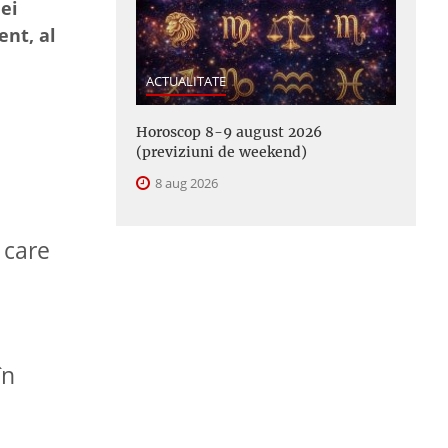
ei
ent, al
ACTUALITATE
Horoscop 8-9 august 2026
(previziuni de weekend)
8 aug 2026
 care
în