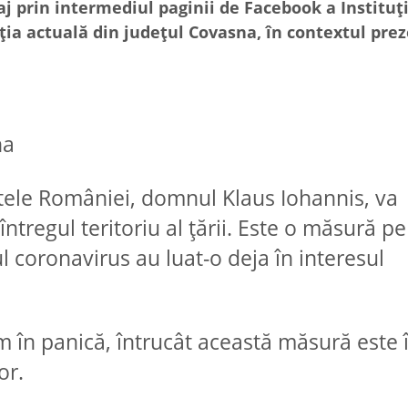
j prin intermediul paginii de Facebook a Instituți
ția actuală din județul Covasna, în contextul prez
na
ntele României, domnul Klaus Iohannis, va
ntregul teritoriu al țării. Este o măsură pe
 coronavirus au luat-o deja în interesul
m în panică, întrucât această măsură este 
or.