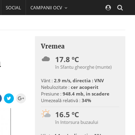
SOCIAL
CAMPANII OCV
Navig
Vremea
17.8 ºC
n
în Sfantu gheorghe (munte)
Vânt :
2.9 m/s, directia : VNV
Nebulozitate :
cer acoperit
Presiune :
948.4 mb, in scadere
Umezeală relativă :
34%
16.5 ºC
în Intorsura buzaului