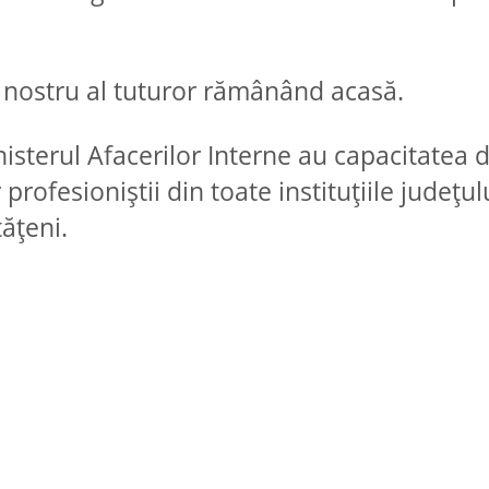
tul nostru al tuturor rămânând acasă.
nisterul Afacerilor Interne au capacitatea 
rofesioniștii din toate instituțiile județul
ățeni.