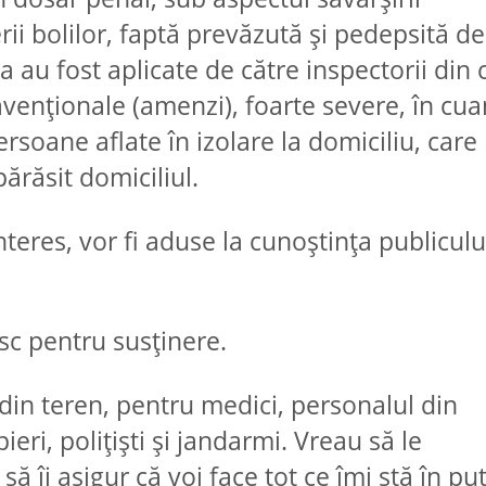
ii bolilor, faptă prevăzută și pedepsită de 
 au fost aplicate de către inspectorii din 
venționale (amenzi), foarte severe, în cu
rsoane aflate în izolare la domiciliu, care
părăsit domiciliul.
nteres, vor fi aduse la cunoștința publiculu
sc pentru susținere.
din teren, pentru medici, personalul din
eri, polițiști și jandarmi. Vreau să le
ă îi asigur că voi face tot ce îmi stă în pu