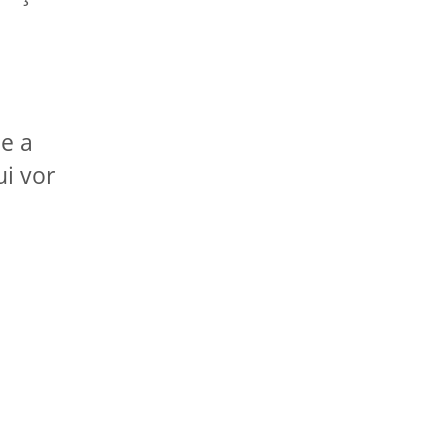
de a
ui vor