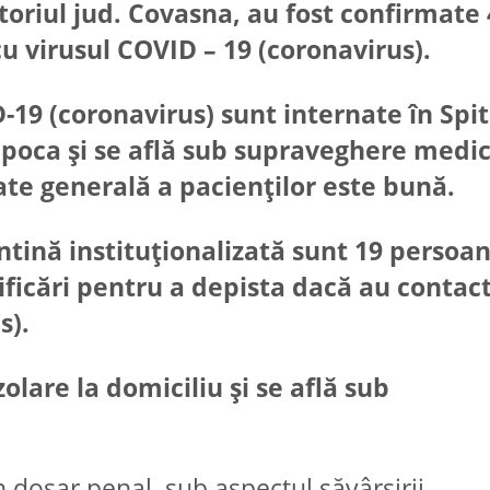
itoriul jud. Covasna, au fost confirmate 
u virusul COVID – 19 (coronavirus).
19 (coronavirus) sunt internate în Spit
Napoca și se află sub supraveghere medi
te generală a pacienților este bună.
antină instituționalizată sunt 19 persoa
ificări pentru a depista dacă au contac
s).
olare la domiciliu și se află sub
n dosar penal, sub aspectul săvârșirii