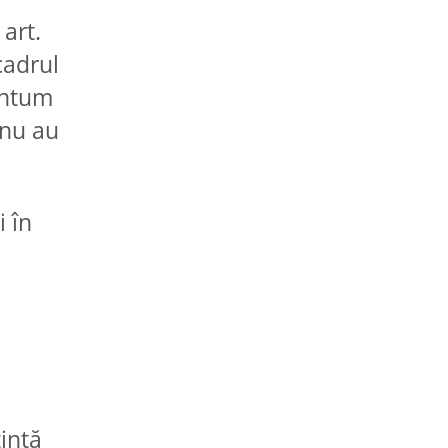
art.
cadrul
antum
 nu au
i în
tință