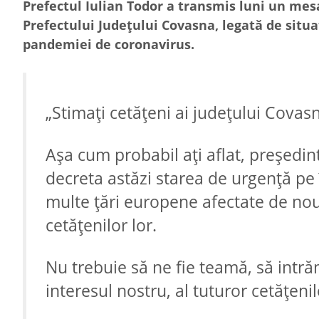
Prefectul Iulian Todor a transmis luni un mesa
Prefectului Județului Covasna, legată de situa
pandemiei de coronavirus.
„Stimați cetățeni ai județului Covas
Așa cum probabil ați aflat, președi
decreta astăzi starea de urgență pe î
multe țări europene afectate de noul
cetățenilor lor.
Nu trebuie să ne fie teamă, să intră
interesul nostru, al tuturor cetățenil