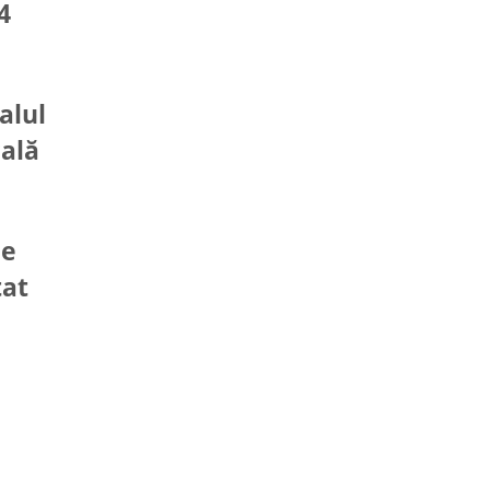
4
alul
cală
ne
tat