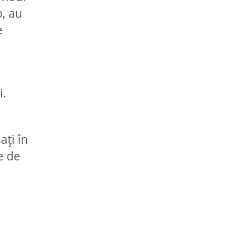
p, au
e
i.
ați în
e de