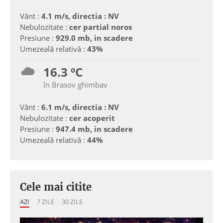
Vânt :
4.1 m/s, directia : NV
Nebulozitate :
cer partial noros
Presiune :
929.0 mb, in scadere
Umezeală relativă :
43%
16.3 ºC
în Brasov ghimbav
Vânt :
6.1 m/s, directia : NV
Nebulozitate :
cer acoperit
Presiune :
947.4 mb, in scadere
Umezeală relativă :
44%
Cele mai citite
AZI
7 ZILE
30 ZILE