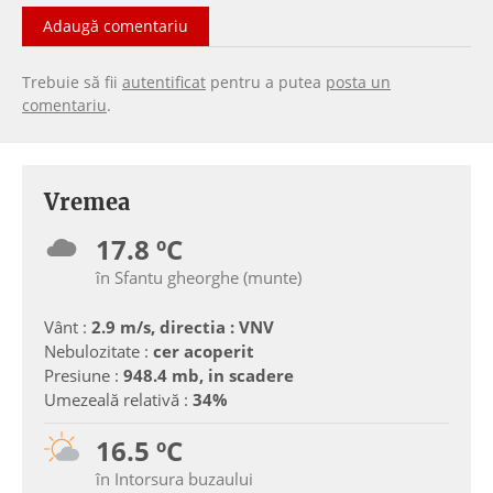
Adaugă comentariu
Trebuie să fii
autentificat
pentru a putea
posta un
comentariu
.
Vremea
17.8 ºC
în Sfantu gheorghe (munte)
Vânt :
2.9 m/s, directia : VNV
Nebulozitate :
cer acoperit
Presiune :
948.4 mb, in scadere
Umezeală relativă :
34%
16.5 ºC
în Intorsura buzaului