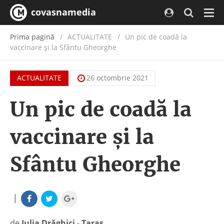
covasnamedia
Navi
Prima pagină
ACTUALITATE
/
Un pic de coadă la
vaccinare și la Sfântu Gheorghe
ACTUALITATE
26 octombrie 2021
Un pic de coadă la
vaccinare și la
Sfântu Gheorghe
|
de
Iulia Drăghici - Taraș