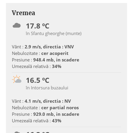
Vremea
17.8 ºC
în Sfantu gheorghe (munte)
Vânt :
2.9 m/s, directia : VNV
Nebulozitate :
cer acoperit
Presiune :
948.4 mb, in scadere
Umezeală relativă :
34%
16.5 ºC
în Intorsura buzaului
Vânt :
4.1 m/s, directia : NV
Nebulozitate :
cer partial noros
Presiune :
929.0 mb, in scadere
Umezeală relativă :
43%