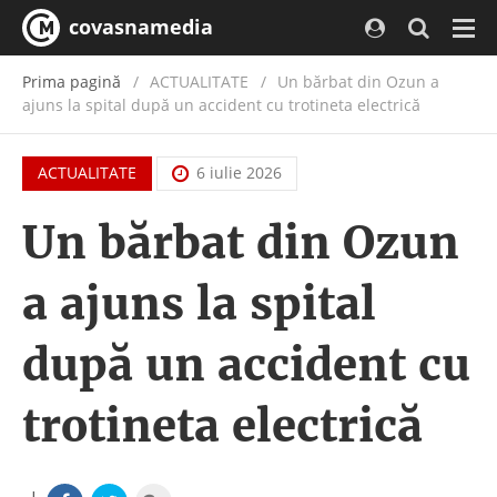
covasnamedia
Navi
Prima pagină
ACTUALITATE
/
Un bărbat din Ozun a
ajuns la spital după un accident cu trotineta electrică
ACTUALITATE
6 iulie 2026
Un bărbat din Ozun
a ajuns la spital
după un accident cu
trotineta electrică