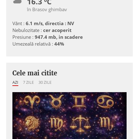
16.3 ºC
în Brasov ghimbav
Vânt :
6.1 m/s, directia : NV
Nebulozitate :
cer acoperit
Presiune :
947.4 mb, in scadere
Umezeală relativă :
44%
Cele mai citite
AZI
7 ZILE
30 ZILE