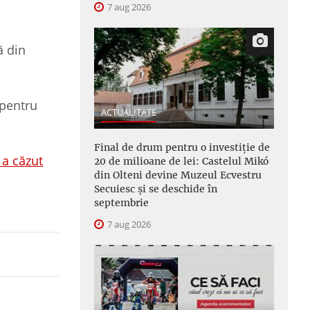
7 aug 2026
ă din
 pentru
ACTUALITATE
Final de drum pentru o investiție de
 a căzut
20 de milioane de lei: Castelul Mikó
din Olteni devine Muzeul Ecvestru
Secuiesc și se deschide în
septembrie
7 aug 2026