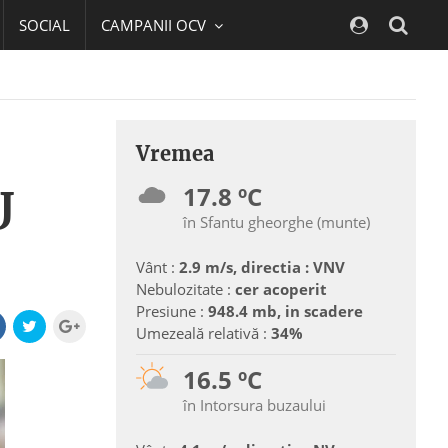
SOCIAL
CAMPANII OCV
Navig
Vremea
17.8 ºC
J
în Sfantu gheorghe (munte)
Vânt :
2.9 m/s, directia : VNV
Nebulozitate :
cer acoperit
Presiune :
948.4 mb, in scadere
Umezeală relativă :
34%
16.5 ºC
în Intorsura buzaului