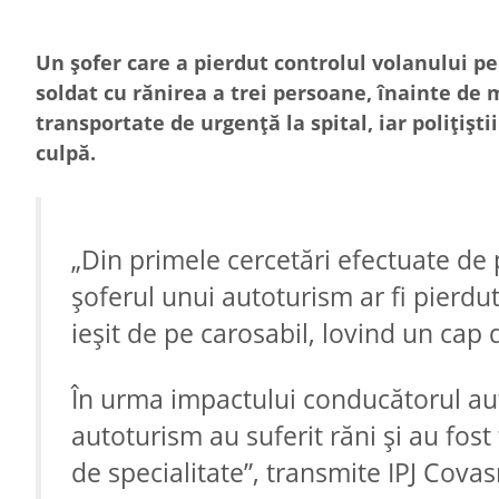
Un șofer care a pierdut controlul volanului pe
soldat cu rănirea a trei persoane, înainte de
transportate de urgență la spital, iar polițiș
culpă.
„Din primele cercetări efectuate de pol
șoferul unui autoturism ar fi pierdut
ieșit de pe carosabil, lovind un cap 
În urma impactului conducătorul aut
autoturism au suferit răni și au fost 
de specialitate”, transmite IPJ Covas