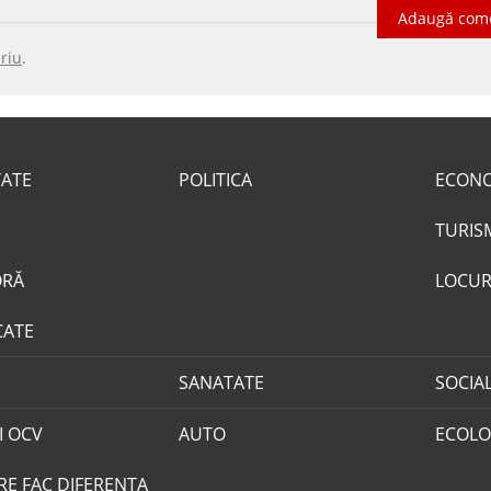
Adaugă com
riu
.
TATE
POLITICA
ECON
TURIS
ORĂ
LOCUR
CATE
SANATATE
SOCIA
I OCV
AUTO
ECOLO
RE FAC DIFERENȚA