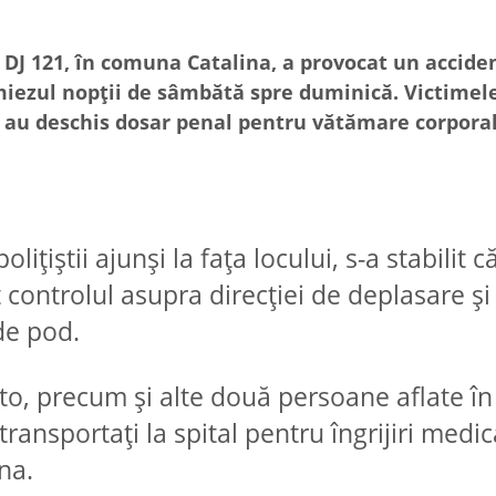
 DJ 121, în comuna Catalina, a provocat un acciden
 miezul nopții de sâmbătă spre duminică. Victimele
tii au deschis dosar penal pentru vătămare corpora
ițiștii ajunși la fața locului, s-a stabilit c
 controlul asupra direcției de deplasare și
de pod.
o, precum și alte două persoane aflate în
transportați la spital pentru îngrijiri medic
na.