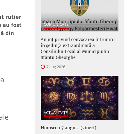
t rutier
 au fost
COMUNICATE
lă din
Anunţ privind convocarea întrunirii
în şedinţă extraordinară a
Consiliului Local al Municipiului
Sfântu Gheorghe
7 aug 2026
ă
 a
ACTUALITATE
ale
Horoscop 7 august (vineri)