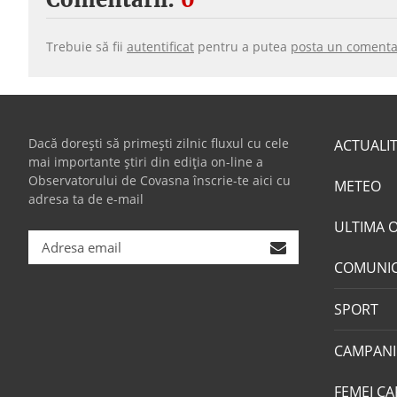
Trebuie să fii
autentificat
pentru a putea
posta un comenta
Dacă dorești să primești zilnic fluxul cu cele
ACTUALI
mai importante știri din ediția on-line a
Observatorului de Covasna înscrie-te aici cu
METEO
adresa ta de e-mail
ULTIMA 
COMUNI
SPORT
CAMPANI
FEMEI CA