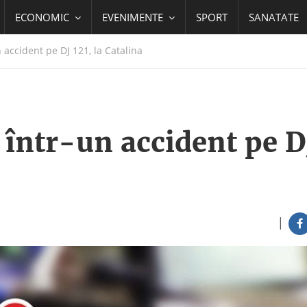
ECONOMIC
EVENIMENTE
SPORT
SANATATE
 accident pe DJ 121, la Catalina
 într-un accident pe D
|