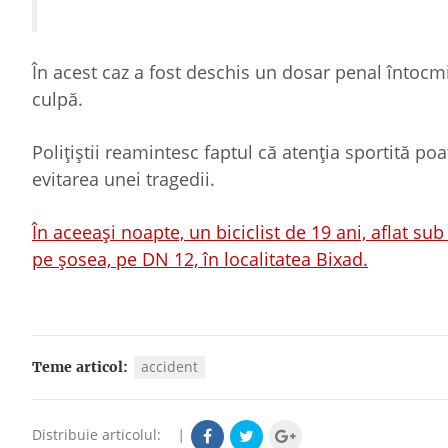
În acest caz a fost deschis un dosar penal întocm
culpă.
Polițiștii reamintesc faptul că atenția sportită po
evitarea unei tragedii.
În aceeași noapte, un biciclist de 19 ani, aflat sub
pe șosea, pe DN 12, în localitatea Bixad.
accident
Teme articol:
Distribuie articolul:
|