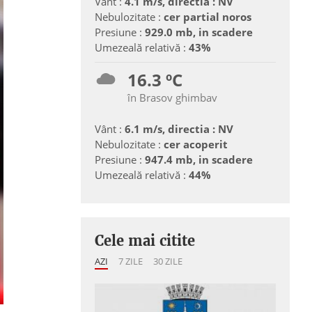
Vânt :
4.1 m/s, directia : NV
Nebulozitate :
cer partial noros
Presiune :
929.0 mb, in scadere
Umezeală relativă :
43%
16.3 ºC
în Brasov ghimbav
Vânt :
6.1 m/s, directia : NV
Nebulozitate :
cer acoperit
Presiune :
947.4 mb, in scadere
Umezeală relativă :
44%
Cele mai citite
AZI
7 ZILE
30 ZILE