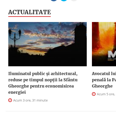
ACTUALITATE
Iluminatul public şi arhitectural,
Avocatul lu
reduse pe timpul nopţii la Sfântu
penală la P
Gheorghe pentru economisirea
Gheorghe
energiei
Acum 5 ore,
Acum 3 ore, 31 minute