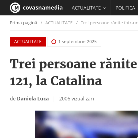
covasnamedia
ACTUALITATE
POLITICA
Prima pagină
ACTUALITATE
/
Trei persoane rănite într-un
EDUCATIE
ACTUALITATE
1 septembrie 2025
Trei persoane rănite
121, la Catalina
de
Daniela Luca
|
2006 vizualizări