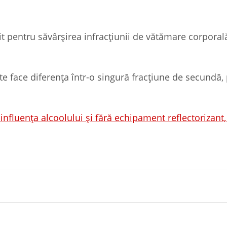
it pentru săvârșirea infracțiunii de vătămare corporal
ate face diferența într-o singură fracțiune de secundă,
 influența alcoolului și fără echipament reflectorizant,