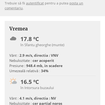
Trebuie să fii
autentificat
pentru a putea
posta un
comentariu
.
Vremea
17.8 ºC
în Sfantu gheorghe (munte)
Vânt :
2.9 m/s, directia : VNV
Nebulozitate :
cer acoperit
Presiune :
948.4 mb, in scadere
Umezeală relativă :
34%
16.5 ºC
în Intorsura buzaului
Vânt :
4.1 m/s, directia : NV
Nebulozitate :
cer partial noros