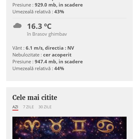
Presiune :
929.0 mb, in scadere
Umezeală relativă :
43%
16.3 ºC
în Brasov ghimbav
Vânt :
6.1 m/s, directia : NV
Nebulozitate :
cer acoperit
Presiune :
947.4 mb, in scadere
Umezeală relativă :
44%
Cele mai citite
AZI
7 ZILE
30 ZILE