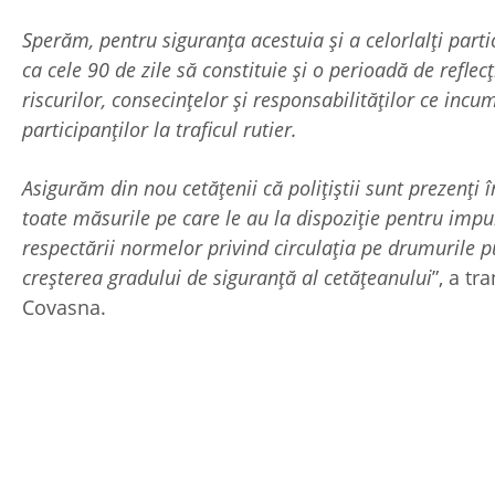
Sperăm, pentru siguranța acestuia și a celorlalți partici
ca cele 90 de zile să constituie și o perioadă de reflec
riscurilor, consecințelor și responsabilităților ce incu
participanților la traficul rutier.
Asigurăm din nou cetățenii că polițiștii sunt prezenți în
toate măsurile pe care le au la dispoziție pentru imp
respectării normelor privind circulația pe drumurile p
creșterea gradului de siguranță al cetățeanului
”, a tr
Covasna.