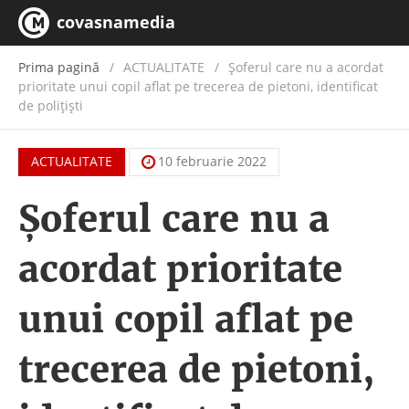
covasnamedia
Prima pagină
ACTUALITATE
/
Șoferul care nu a acordat
prioritate unui copil aflat pe trecerea de pietoni, identificat
de polițiști
ACTUALITATE
10 februarie 2022
Șoferul care nu a
acordat prioritate
unui copil aflat pe
trecerea de pietoni,