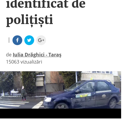
identificat de
polițiști
|
de
Iulia Drăghici - Taraș
15063 vizualizări
|