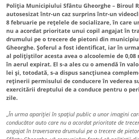
Poliția Municipiului Sfântu Gheorghe – Biroul R
autosesizat într-un caz surprins într-un videocl
8 februarie pe rețelele de socializare, în care 
nu a acordat prioritate unui copil angajat în t
drumului pe o trecere de pietoni din municipiu
Gheorghe. Șoferul a fost identificat, iar în urm
al polițiștilor acesta avea o alcoolemie de 0,08 
în aerul expirat. El s-a ales cu o amendă în val
lei și, totodată, s-a dispus sancțiunea comple
reținerii permisului de conducere în vederea s
exercitării dreptului de a conduce pentru o per
zile.
„
În urma apariției în spațiul public a unor imagini ca
conducător auto care nu a acordat prioritate de trece
angajat în traversarea drumului pe o trecere de pieto