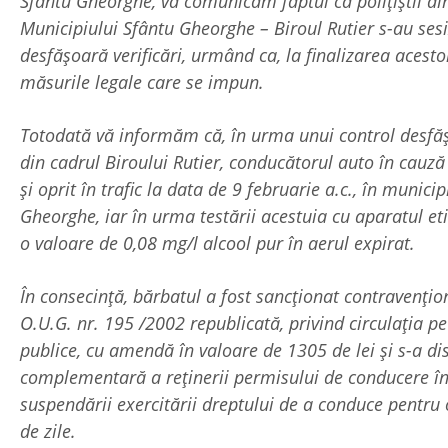
Sfântu Gheorghe, vă comunicăm faptul că polițiștii din
Municipiului Sfântu Gheorghe – Biroul Rutier s-au sesiz
desfășoară verificări, urmând ca, la finalizarea acest
măsurile legale care se impun.
Totodată vă informăm că, în urma unui control desfășu
din cadrul Biroului Rutier, conducătorul auto în cauză 
și oprit în trafic la data de 9 februarie a.c., în munici
Gheorghe, iar în urma testării acestuia cu aparatul eti
o valoare de 0,08 mg/l alcool pur în aerul expirat.
În consecință, bărbatul a fost sancționat contravenți
O.U.G. nr. 195 /2002 republicată, privind circulația p
publice, cu amendă în valoare de 1305 de lei și s-a d
complementară a reținerii permisului de conducere î
suspendării exercitării dreptului de a conduce pentru
de zile.