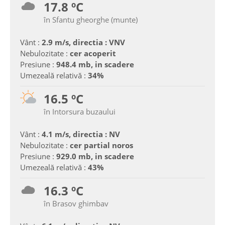
17.8 ºC
în Sfantu gheorghe (munte)
Vânt :
2.9 m/s, directia : VNV
Nebulozitate :
cer acoperit
Presiune :
948.4 mb, in scadere
Umezeală relativă :
34%
16.5 ºC
în Intorsura buzaului
Vânt :
4.1 m/s, directia : NV
Nebulozitate :
cer partial noros
Presiune :
929.0 mb, in scadere
Umezeală relativă :
43%
16.3 ºC
în Brasov ghimbav