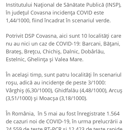
Institutului Național de Sănătate Publică (INSP),
în județul Covasna incidența COVID este
1,44/1000, fiind încadrat în scenariul verde.
Potrivit DSP Covasna, aici sunt 10 localități care
nu au nici un caz de COVID-19: Barcani, Bățani,
Brateș, Brețcu, Chichiș, Dalnic, Dobârlău,
Estelnic, Ghelința și Valea Mare.
În același timp, sunt patru localități în scenariul
roșu, adică au incidențe de peste 3/1000:
Vârghiș (6,30/1000), Ghidfalău (4,48/1000), Arcuș
(3,51/1000) și Moacșa (3,18/1000).
În România, în 5 mai au fost înregistrate 1.564
de cazuri noi de COVID-19, în urma prelucrării a
24.559 de teste RT-PCR și 12.423 de teste rapide