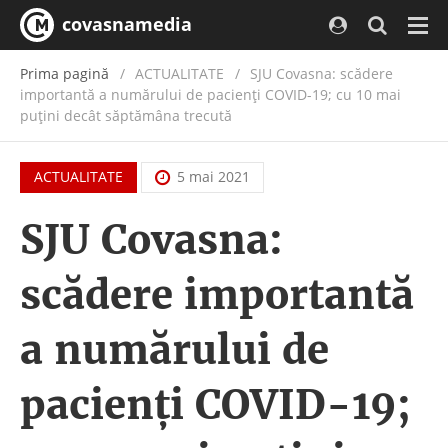
covasnamedia
Navi
Prima pagină
ACTUALITATE
/
SJU Covasna: scădere
importantă a numărului de pacienți COVID-19; cu 10 mai
puțini decât săptămâna trecută
ACTUALITATE
5 mai 2021
SJU Covasna:
scădere importantă
a numărului de
pacienți COVID-19;