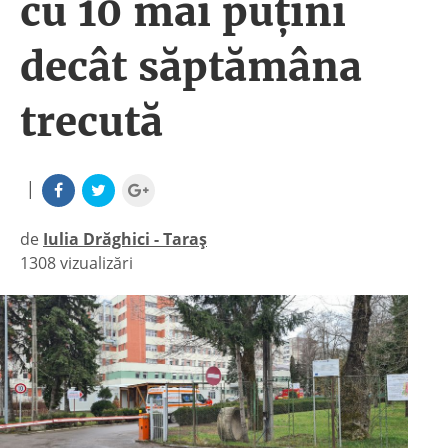
cu 10 mai puțini
decât săptămâna
trecută
|
de
Iulia Drăghici - Taraș
1308 vizualizări
|