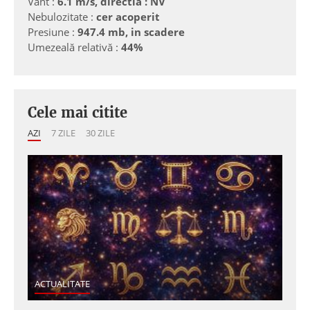
Vânt :
6.1 m/s, directia : NV
Nebulozitate :
cer acoperit
Presiune :
947.4 mb, in scadere
Umezeală relativă :
44%
Cele mai citite
AZI
7 ZILE
30 ZILE
ACTUALITATE