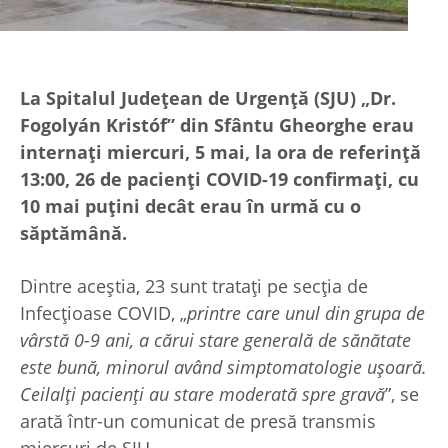
La Spitalul Județean de Urgență (SJU) „Dr.
Fogolyán Kristóf” din Sfântu Gheorghe erau
internați miercuri, 5 mai, la ora de referință
13:00, 26 de pacienți COVID-19 confirmați, cu
10 mai puțini decât erau în urmă cu o
săptămână.
Dintre aceștia, 23 sunt tratați pe secția de
Infecțioase COVID, „
printre care unul din grupa de
vârstă 0-9 ani, a cărui stare generală de sănătate
este bună, minorul având simptomatologie uşoară.
Ceilalți pacienți au stare moderată spre gravă
”, se
arată într-un comunicat de presă transmis
miercuri de SJU.