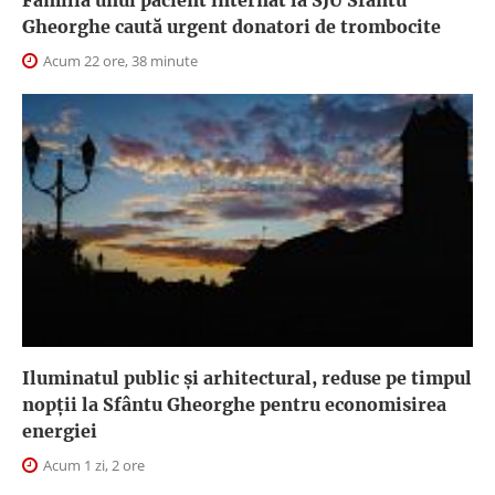
Familia unui pacient internat la SJU Sfântu
Gheorghe caută urgent donatori de trombocite
Acum 22 ore, 38 minute
Iluminatul public şi arhitectural, reduse pe timpul
nopţii la Sfântu Gheorghe pentru economisirea
energiei
Acum 1 zi, 2 ore