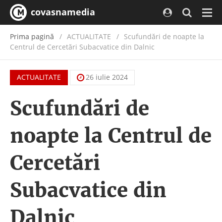
covasnamedia
Navi
Prima pagină
ACTUALITATE
/
Scufundări de noapte la
Centrul de Cercetări Subacvatice din Dalnic
ACTUALITATE
26 iulie 2024
Scufundări de
noapte la Centrul de
Cercetări
Subacvatice din
Dalnic