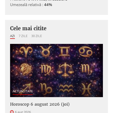
Umezeală relativă :
44%
Cele mai citite
AZI
7 ZILE
30 ZILE
ACTUALITATE
Horoscop 6 august 2026 (joi)
6 aug 2026