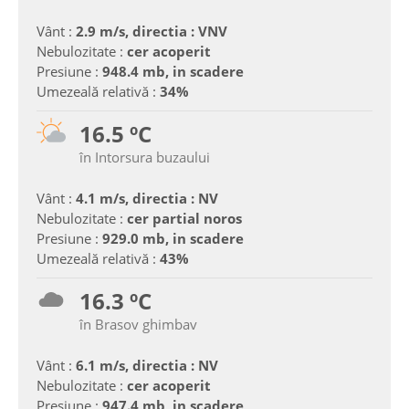
Vânt :
2.9 m/s, directia : VNV
Nebulozitate :
cer acoperit
Presiune :
948.4 mb, in scadere
Umezeală relativă :
34%
16.5 ºC
în Intorsura buzaului
Vânt :
4.1 m/s, directia : NV
Nebulozitate :
cer partial noros
Presiune :
929.0 mb, in scadere
Umezeală relativă :
43%
16.3 ºC
în Brasov ghimbav
Vânt :
6.1 m/s, directia : NV
Nebulozitate :
cer acoperit
Presiune :
947.4 mb, in scadere