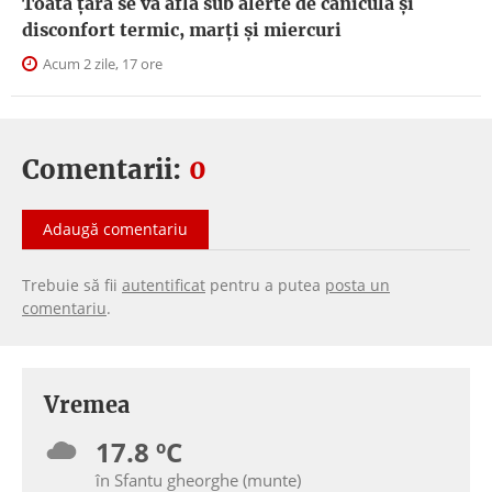
Toată țara se va afla sub alerte de caniculă și
disconfort termic, marți și miercuri
Acum 2 zile, 17 ore
Comentarii:
0
Adaugă comentariu
Trebuie să fii
autentificat
pentru a putea
posta un
comentariu
.
Vremea
17.8 ºC
în Sfantu gheorghe (munte)