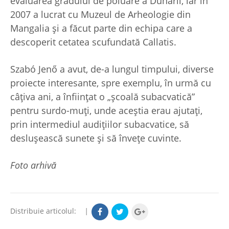
evaluarea gradului de poluare a Dunării, iar în
2007 a lucrat cu Muzeul de Arheologie din
Mangalia şi a făcut parte din echipa care a
descoperit cetatea scufundată Callatis.
Szabó Jenő a avut, de-a lungul timpului, diverse
proiecte interesante, spre exemplu, în urmă cu
câţiva ani, a înfiinţat o „şcoală subacvatică”
pentru surdo-muţi, unde aceştia erau ajutaţi,
prin intermediul audiţiilor subacvatice, să
desluşească sunete şi să înveţe cuvinte.
Foto arhivă
Distribuie articolul:
|