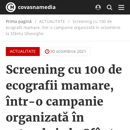
covasnamedia
Navi
Prima pagină
ACTUALITATE
/
Screening cu 100 de
ecografii mamare, într-o campanie organizată în octombrie
la Sfântu Gheorghe
ACTUALITATE
30 octombrie 2021
Screening cu 100 de
ecografii mamare,
într-o campanie
organizată în