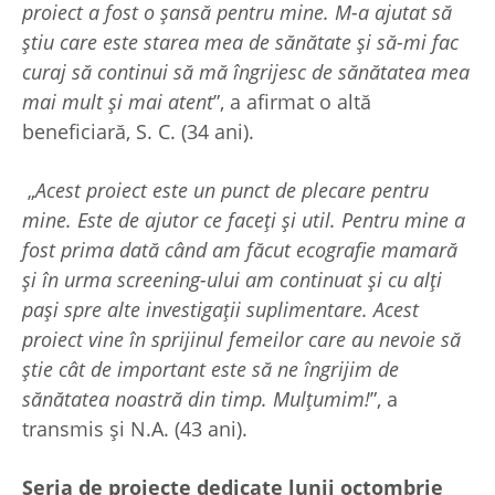
proiect a fost o șansă pentru mine. M-a ajutat să
știu care este starea mea de sănătate și să-mi fac
curaj să continui să mă îngrijesc de sănătatea mea
mai mult și mai atent
”, a afirmat o altă
beneficiară, S. C. (34 ani).
„
Acest proiect este un punct de plecare pentru
mine. Este de ajutor ce faceți și util. Pentru mine a
fost prima dată când am făcut ecografie mamară
și în urma screening-ului am continuat și cu alți
pași spre alte investigații suplimentare. Acest
proiect vine în sprijinul femeilor care au nevoie să
știe cât de important este să ne îngrijim de
sănătatea noastră din timp. Mulțumim!
”, a
transmis și N.A. (43 ani).
Seria de proiecte dedicate lunii octombrie