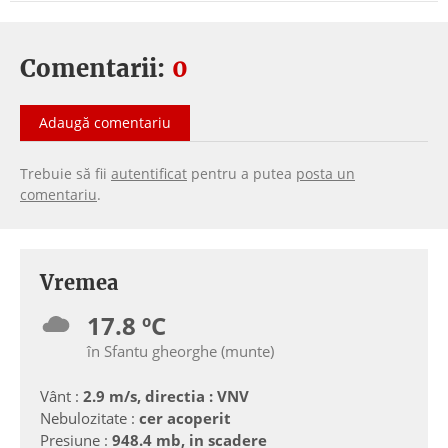
Comentarii:
0
Adaugă comentariu
Trebuie să fii
autentificat
pentru a putea
posta un
comentariu
.
Vremea
17.8 ºC
în Sfantu gheorghe (munte)
Vânt :
2.9 m/s, directia : VNV
Nebulozitate :
cer acoperit
Presiune :
948.4 mb, in scadere