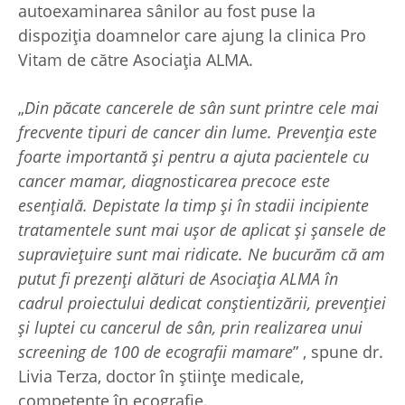
autoexaminarea sânilor au fost puse la
dispoziția doamnelor care ajung la clinica Pro
Vitam de către Asociația ALMA.
„
Din păcate cancerele de sân sunt printre cele mai
frecvente tipuri de cancer din lume. Prevenția este
foarte importantă și pentru a ajuta pacientele cu
cancer mamar, diagnosticarea precoce este
esențială. Depistate la timp și în stadii incipiente
tratamentele sunt mai ușor de aplicat și șansele de
supraviețuire sunt mai ridicate. Ne bucurăm că am
putut fi prezenți alături de Asociația ALMA în
cadrul proiectului dedicat conștientizării, prevenției
şi luptei cu cancerul de sân, prin realizarea unui
screening de 100 de ecografii mamare
” , spune dr.
Livia Terza, doctor în științe medicale,
competențe în ecografie.