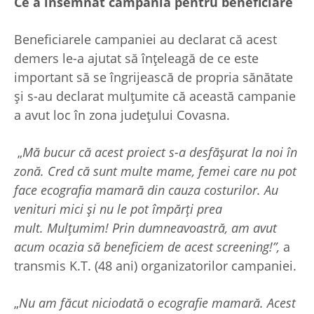
Ce a însemnat campania pentru beneficiare
Beneficiarele campaniei au declarat că acest
demers le-a ajutat să înțeleagă de ce este
important să se îngrijească de propria sănătate
și s-au declarat mulțumite că această campanie
a avut loc în zona județului Covasna.
„
Mă bucur că acest proiect s-a desfășurat la noi în
zonă. Cred că sunt multe mame, femei care nu pot
face ecografia mamară din cauza costurilor. Au
venituri mici și nu le pot împărți prea
mult. Mulțumim! Prin dumneavoastră, am avut
acum ocazia să beneficiem de acest screening!”,
a
transmis K.T. (48 ani) organizatorilor campaniei.
„
Nu am făcut niciodată o ecografie mamară. Acest