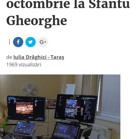
octombrie la Sfântu
Gheorghe
|
de
Iulia Drăghici - Taraș
1969 vizualizări
|