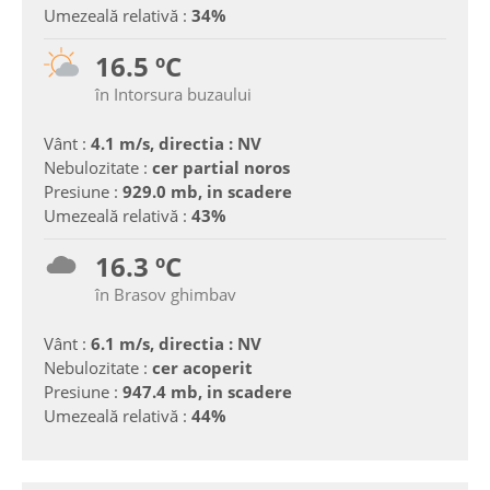
Umezeală relativă :
34%
16.5 ºC
în Intorsura buzaului
Vânt :
4.1 m/s, directia : NV
Nebulozitate :
cer partial noros
Presiune :
929.0 mb, in scadere
Umezeală relativă :
43%
16.3 ºC
în Brasov ghimbav
Vânt :
6.1 m/s, directia : NV
Nebulozitate :
cer acoperit
Presiune :
947.4 mb, in scadere
Umezeală relativă :
44%