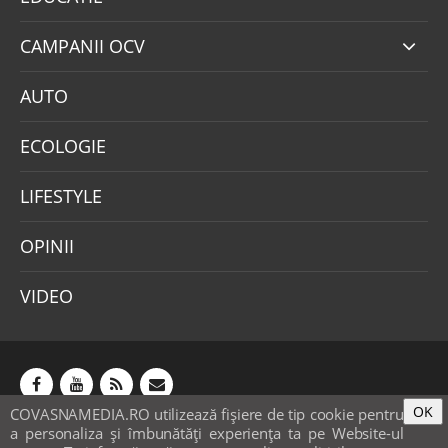
CAMPANII OCV
AUTO
ECOLOGIE
LIFESTYLE
OPINII
VIDEO
OK
COVASNAMEDIA.RO utilizează fişiere de tip cookie pentru
Abonamente
Publicitate
Mica publicitate
a personaliza și îmbunătăți experiența ta pe Website-ul