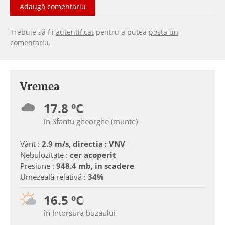
Adaugă comentariu
Trebuie să fii
autentificat
pentru a putea
posta un
comentariu
.
Vremea
17.8 ºC
în Sfantu gheorghe (munte)
Vânt :
2.9 m/s, directia : VNV
Nebulozitate :
cer acoperit
Presiune :
948.4 mb, in scadere
Umezeală relativă :
34%
16.5 ºC
în Intorsura buzaului