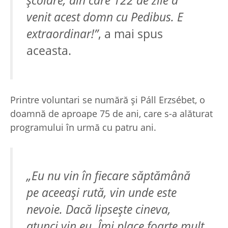
şcolare, din care 122 de zile a
venit acest domn cu Pedibus. E
extraordinar!”
, a mai spus
aceasta.
Printre voluntari se numără şi Páll Erzsébet, o
doamnă de aproape 75 de ani, care s-a alăturat
programului în urmă cu patru ani.
„Eu nu vin în fiecare săptămână
pe aceeaşi rută, vin unde este
nevoie. Dacă lipseşte cineva,
atunci vin eu. Îmi place foarte mult