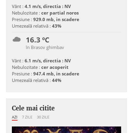
Vânt :
4.1 m/s, directia : NV
Nebulozitate :
cer partial noros
Presiune :
929.0 mb, in scadere
Umezeală relativă :
43%
16.3 ºC
în Brasov ghimbav
Vânt :
6.1 m/s, directia : NV
Nebulozitate :
cer acoperit
Presiune :
947.4 mb, in scadere
Umezeală relativă :
44%
Cele mai citite
AZI
7 ZILE
30 ZILE