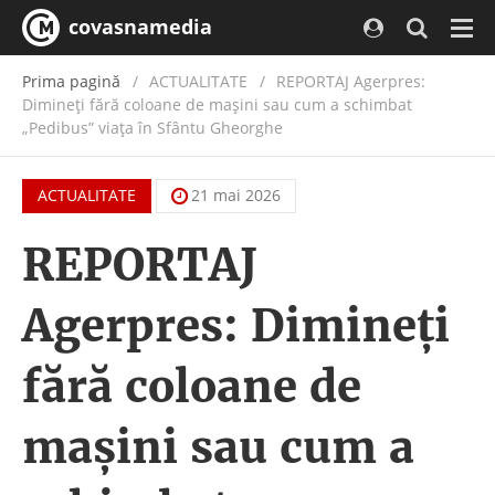
covasnamedia
Navi
Prima pagină
ACTUALITATE
/
REPORTAJ Agerpres:
Dimineţi fără coloane de maşini sau cum a schimbat
„Pedibus” viaţa în Sfântu Gheorghe
ACTUALITATE
21 mai 2026
REPORTAJ
Agerpres: Dimineţi
fără coloane de
maşini sau cum a