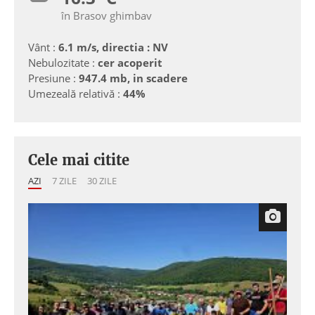
în Brasov ghimbav
Vânt :
6.1 m/s, directia : NV
Nebulozitate :
cer acoperit
Presiune :
947.4 mb, in scadere
Umezeală relativă :
44%
Cele mai citite
AZI
7 ZILE
30 ZILE