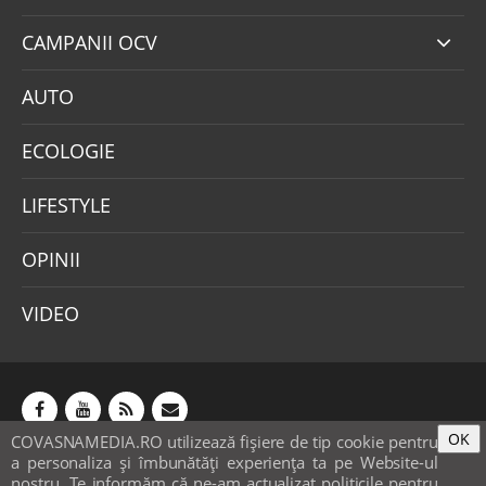
CAMPANII OCV
AUTO
ECOLOGIE
LIFESTYLE
OPINII
VIDEO
OK
COVASNAMEDIA.RO utilizează fişiere de tip cookie pentru
Abonamente
Publicitate
Mica publicitate
a personaliza și îmbunătăți experiența ta pe Website-ul
Contact
Sondaje
POLITICA COOKIE-URI & GDPR
nostru. Te informăm că ne-am actualizat politicile pentru