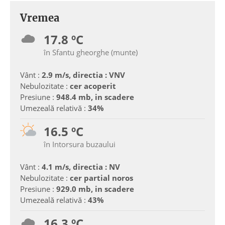
Vremea
17.8 ºC
în Sfantu gheorghe (munte)
Vânt :
2.9 m/s, directia : VNV
Nebulozitate :
cer acoperit
Presiune :
948.4 mb, in scadere
Umezeală relativă :
34%
16.5 ºC
în Intorsura buzaului
Vânt :
4.1 m/s, directia : NV
Nebulozitate :
cer partial noros
Presiune :
929.0 mb, in scadere
Umezeală relativă :
43%
16.3 ºC