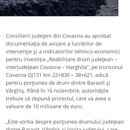
Consilierii judeţeni din Covasna au aprobat
documentaţia de avizare a lucrărilor de
intervenţie şi a indicatorilor tehnico-economici
pentru investiţia „Reabilitare drum județean –
interjudeţean Covasna – Harghita”, pe tronsonul
Covasna DJ131 km 22+830 – 38+621, adică
pentru porţiunea de drum dintre Baraolt şi
Vârghiş. Până în 16 noiembrie, autorităţile
trebuie să depună proiectul, care va avea o
valoare de 10 milioane de euro.
„Este vorba despre porţiunea drumului judeţean
dintre Baraolt, Vârghiş şi limita judeţului, care