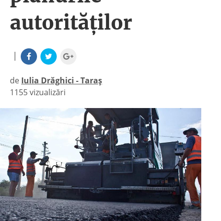
autorităţilor
|
de
Iulia Drăghici - Taraș
1155 vizualizări
|