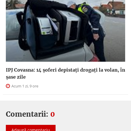
IPJ Covasna: 14 șoferi depistați drogați la volan, în
șase zile
Acum 1 zi, 9 ore
Comentarii:
0
Adaugă comentariu