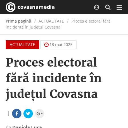
covasnamedia
Navi
Prima pagină
ACTUALITATE
/
Proces electoral fără
incidente în județul Covasna
ACTUALITATE
18 mai 2025
Proces electoral
fără incidente în
județul Covasna
|
de
Daniela Luca