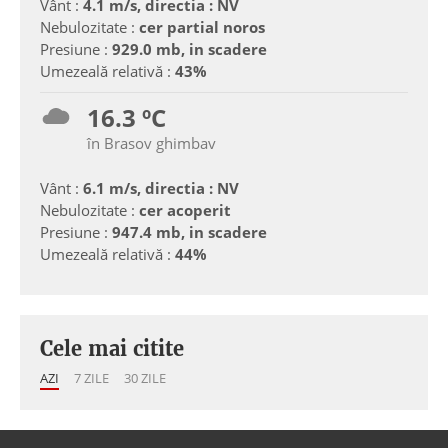
Vânt :
4.1 m/s, directia : NV
Nebulozitate :
cer partial noros
Presiune :
929.0 mb, in scadere
Umezeală relativă :
43%
16.3 ºC
în Brasov ghimbav
Vânt :
6.1 m/s, directia : NV
Nebulozitate :
cer acoperit
Presiune :
947.4 mb, in scadere
Umezeală relativă :
44%
Cele mai citite
AZI
7 ZILE
30 ZILE