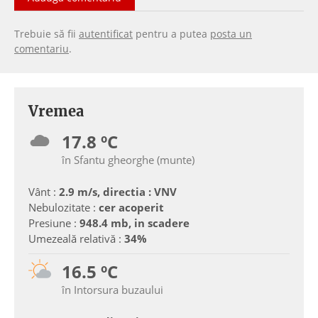
Trebuie să fii
autentificat
pentru a putea
posta un
comentariu
.
Vremea
17.8 ºC
în Sfantu gheorghe (munte)
Vânt :
2.9 m/s, directia : VNV
Nebulozitate :
cer acoperit
Presiune :
948.4 mb, in scadere
Umezeală relativă :
34%
16.5 ºC
în Intorsura buzaului