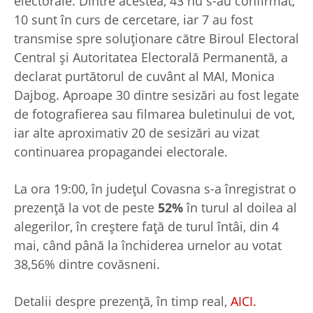
electorale. Dintre acestea, 43 nu s-au confirmat,
10 sunt în curs de cercetare, iar 7 au fost
transmise spre soluționare către Biroul Electoral
Central și Autoritatea Electorală Permanentă, a
declarat purtătorul de cuvânt al MAI, Monica
Dajbog. Aproape 30 dintre sesizări au fost legate
de fotografierea sau filmarea buletinului de vot,
iar alte aproximativ 20 de sesizări au vizat
continuarea propagandei electorale.
La ora 19:00, în județul Covasna s-a înregistrat o
prezență la vot de peste
52%
în turul al doilea al
alegerilor, în creștere față de turul întâi, din 4
mai, când până la închiderea urnelor au votat
38,56% dintre covăsneni.
Detalii despre prezență, în timp real,
AICI.