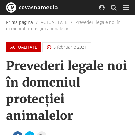
covasnamedia
Navi
Prima pagină
ACTUALITATE
/
Prevederi legale noi în
domeniul protecției animalelor
ACTUALITATE
5 februarie 2021
Prevederi legale noi
în domeniul
protecției
animalelor