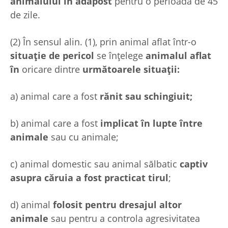
animalului în adăpost
pentru o perioadă de 45
de zile.
(2) În sensul alin. (1), prin animal aflat într-o
situație de pericol
se înțelege
animalul aflat
în
oricare dintre
următoarele situații:
a) animal care a fost
rănit sau schingiuit;
b) animal care a fost
implicat în lupte între
animale
sau cu animale;
c) animal domestic sau animal sălbatic
captiv
asupra căruia a fost practicat tirul
;
d) animal
folosit pentru dresajul altor
animale
sau pentru a controla agresivitatea