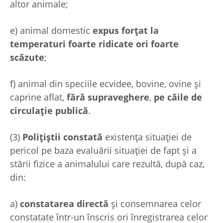
altor animale;
e) animal domestic
expus forțat la
temperaturi foarte ridicate ori foarte
scăzute
;
f) animal din speciile ecvidee, bovine, ovine și
caprine aflat,
fără supraveghere
,
pe căile de
circulație publică
.
(3)
Polițiștii constată
existența situației de
pericol pe baza evaluării situației de fapt și a
stării fizice a animalului care rezultă, după caz,
din:
a)
constatarea directă
și consemnarea celor
constatate într-un înscris ori înregistrarea celor