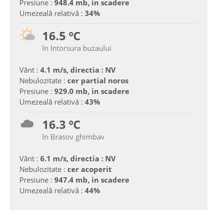
Presiune :
948.4 mb, in scadere
Umezeală relativă :
34%
16.5 ºC
în Intorsura buzaului
Vânt :
4.1 m/s, directia : NV
Nebulozitate :
cer partial noros
Presiune :
929.0 mb, in scadere
Umezeală relativă :
43%
16.3 ºC
în Brasov ghimbav
Vânt :
6.1 m/s, directia : NV
Nebulozitate :
cer acoperit
Presiune :
947.4 mb, in scadere
Umezeală relativă :
44%