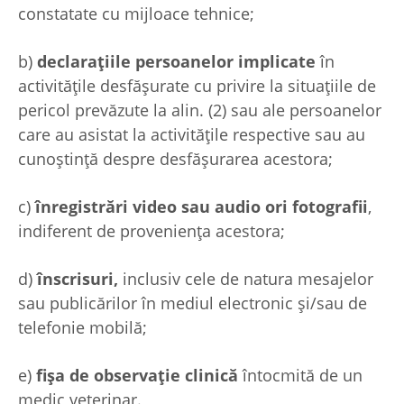
constatate cu mijloace tehnice;
b)
declarațiile persoanelor implicate
în
activitățile desfășurate cu privire la situațiile de
pericol prevăzute la alin. (2) sau ale persoanelor
care au asistat la activitățile respective sau au
cunoștință despre desfășurarea acestora;
c)
înregistrări video sau audio ori fotografii
,
indiferent de proveniența acestora;
d)
înscrisuri,
inclusiv cele de natura mesajelor
sau publicărilor în mediul electronic și/sau de
telefonie mobilă;
e)
fișa de observație clinică
întocmită de un
medic veterinar.