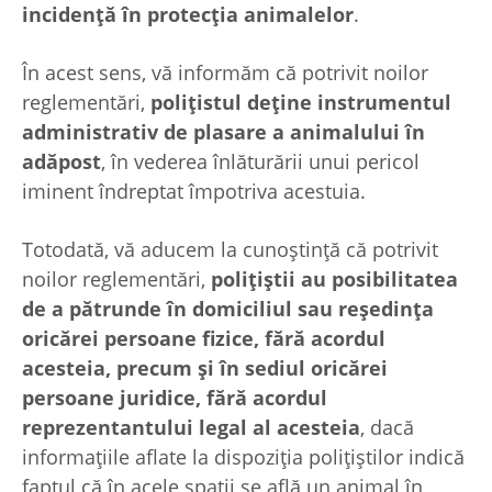
incidență în protecția animalelor
.
În acest sens, vă informăm că potrivit noilor
reglementări,
polițistul deţine instrumentul
administrativ de plasare a animalului în
adăpost
, în vederea înlăturării unui pericol
iminent îndreptat împotriva acestuia.
Totodată, vă aducem la cunoștință că potrivit
noilor reglementări,
polițiștii au posibilitatea
de a pătrunde în domiciliul sau reședința
oricărei persoane fizice, fără acordul
acesteia, precum și în sediul oricărei
persoane juridice, fără acordul
reprezentantului legal al acesteia
, dacă
informațiile aflate la dispoziția polițiștilor indică
faptul că în acele spații se află un animal în