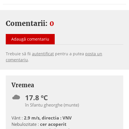
Comentarii:
0
Adaugă comentariu
Trebuie să fii
autentificat
pentru a putea
posta un
comentariu
.
Vremea
17.8 ºC
în Sfantu gheorghe (munte)
Vânt :
2.9 m/s, directia : VNV
Nebulozitate :
cer acoperit