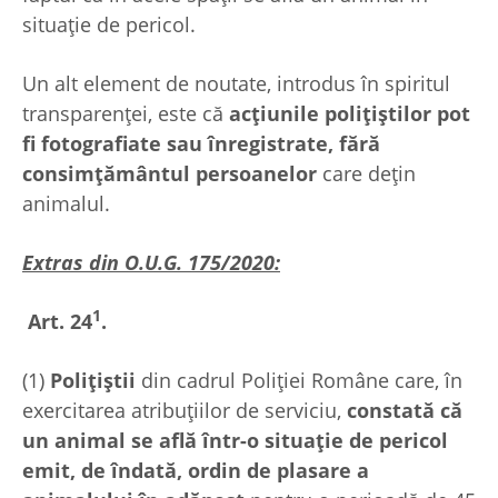
situație de pericol.
Un alt element de noutate, introdus în spiritul
transparenței, este că
acțiunile polițiștilor pot
fi fotografiate sau înregistrate, fără
consimțământul persoanelor
care dețin
animalul.
Extras din O.U.G. 175/2020:
1
Art. 24
.
(1)
Polițiștii
din cadrul Poliției Române care, în
exercitarea atribuțiilor de serviciu,
constată că
un animal se află într-o situație de pericol
emit, de îndată, ordin de plasare a