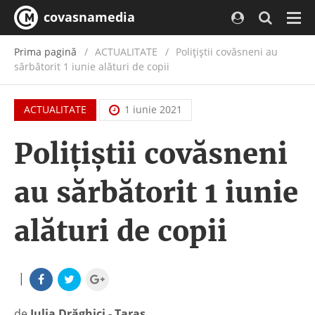
covasnamedia
Navi
Prima pagină
ACTUALITATE
/
Polițiștii covăsneni au
sărbătorit 1 iunie alături de copii
ACTUALITATE
1 iunie 2021
Polițiștii covăsneni
au sărbătorit 1 iunie
alături de copii
|
de
Iulia Drăghici - Taraș