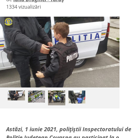
1334 vizualizări
|
Astăzi, 1 iunie 2021, polițiștii Inspectoratului de
Poliție Județean Covasna au participat la o