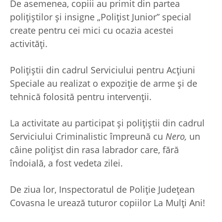
De asemenea, copiii au primit din partea
polițiștilor și insigne „Polițist Junior” special
create pentru cei mici cu ocazia acestei
activități.
Polițiștii din cadrul Serviciului pentru Acțiuni
Speciale au realizat o expoziție de arme și de
tehnică folosită pentru intervenții.
La activitate au participat și polițiștii din cadrul
Serviciului Criminalistic împreună cu
Nero,
un
câine polițist din rasa labrador care, fără
îndoială, a fost vedeta zilei.
De ziua lor, Inspectoratul de Poliție Județean
Covasna le urează tuturor copiilor La Mulți Ani!