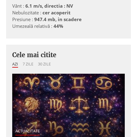
Vânt :
6.1 m/s, directia : NV
Nebulozitate :
cer acoperit
Presiune :
947.4 mb, in scadere
Umezeală relativă :
44%
Cele mai citite
AZI
7 ZILE
30 ZILE
ACTUALITATE