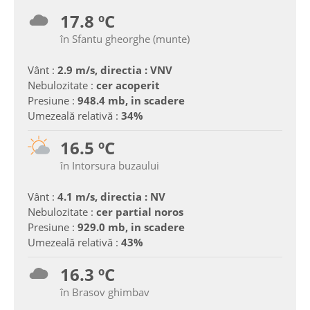
17.8 ºC
în Sfantu gheorghe (munte)
Vânt :
2.9 m/s, directia : VNV
Nebulozitate :
cer acoperit
Presiune :
948.4 mb, in scadere
Umezeală relativă :
34%
16.5 ºC
în Intorsura buzaului
Vânt :
4.1 m/s, directia : NV
Nebulozitate :
cer partial noros
Presiune :
929.0 mb, in scadere
Umezeală relativă :
43%
16.3 ºC
în Brasov ghimbav