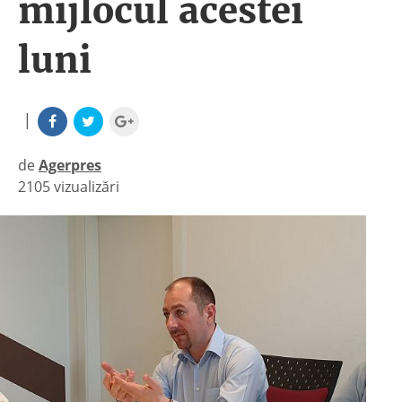
mijlocul acestei
luni
|
de
Agerpres
2105 vizualizări
|