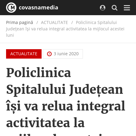
covasnamedia
Navi
Prima pagină
ACTUALITATE
/
Policlinica Spitalului
Judeţean îşi va relua integral activitatea la mijlocul acestei
luni
ACTUALITATE
3 iunie 2020
Policlinica
Spitalului Judeţean
îşi va relua integral
activitatea la