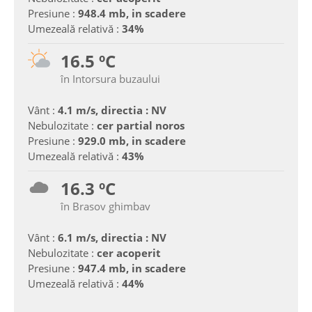
Presiune :
948.4 mb, in scadere
Umezeală relativă :
34%
16.5 ºC
în Intorsura buzaului
Vânt :
4.1 m/s, directia : NV
Nebulozitate :
cer partial noros
Presiune :
929.0 mb, in scadere
Umezeală relativă :
43%
16.3 ºC
în Brasov ghimbav
Vânt :
6.1 m/s, directia : NV
Nebulozitate :
cer acoperit
Presiune :
947.4 mb, in scadere
Umezeală relativă :
44%