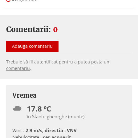
Comentarii:
0
Adaugă comentariu
Trebuie să fii
autentificat
pentru a putea
posta un
comentariu
.
Vremea
17.8 ºC
în Sfantu gheorghe (munte)
Vânt :
2.9 m/s, directia : VNV
Nebulozitate :
cer acoperit