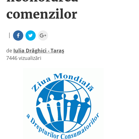
comenzilor
|
de
Iulia Drăghici - Taraș
7446 vizualizări
|