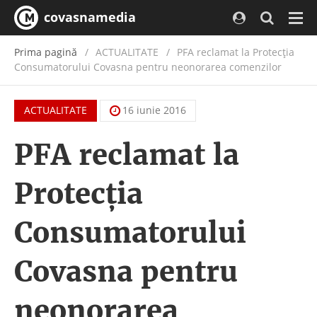
covasnamedia
Navi
Prima pagină
ACTUALITATE
/
PFA reclamat la Protecţia
Consumatorului Covasna pentru neonorarea comenzilor
ACTUALITATE
16 iunie 2016
PFA reclamat la
Protecţia
Consumatorului
Covasna pentru
neonorarea