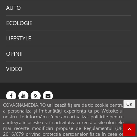
AUTO
ECOLOGIE
LIFESTYLE
OPINII
VIDEO
OK
COVASNAMEDIA.RO utilizează fişiere de tip cookie pentru
Abonamente
Publicitate
Mica publicitate
a personaliza și îmbunătăți experiența ta pe Website-ul
Contact
Sondaje
POLITICA COOKIE-URI & GDPR
nostru. Te informăm că ne-am actualizat politicile pentru
a integra în acestea si în activitatea curentă a site-ului cele
© covasnamedia.ro. Website by
softhost
.
mai recente modificări propuse de Regulamentul (UE)
2016/679 privind protecția persoanelor fizice în ceea ce