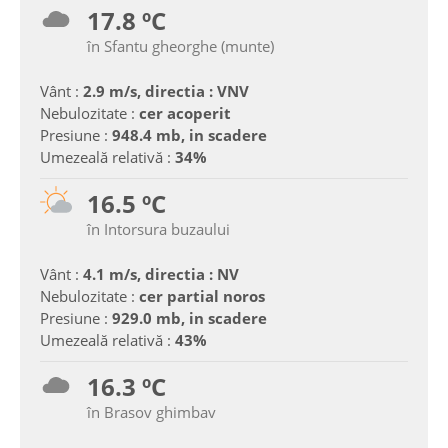
17.8 ºC
în Sfantu gheorghe (munte)
Vânt :
2.9 m/s, directia : VNV
Nebulozitate :
cer acoperit
Presiune :
948.4 mb, in scadere
Umezeală relativă :
34%
16.5 ºC
în Intorsura buzaului
Vânt :
4.1 m/s, directia : NV
Nebulozitate :
cer partial noros
Presiune :
929.0 mb, in scadere
Umezeală relativă :
43%
16.3 ºC
în Brasov ghimbav