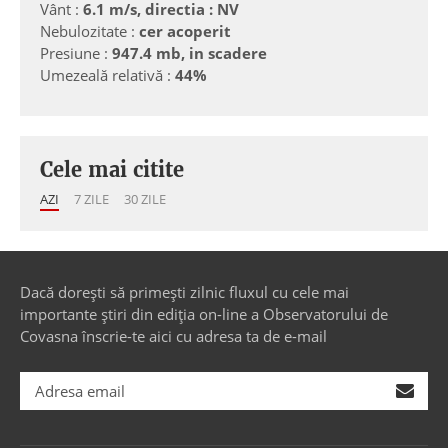
Vânt :
6.1 m/s, directia : NV
Nebulozitate :
cer acoperit
Presiune :
947.4 mb, in scadere
Umezeală relativă :
44%
Cele mai citite
AZI
7 ZILE
30 ZILE
Dacă dorești să primești zilnic fluxul cu cele mai
importante știri din ediția on-line a Observatorului de
Covasna înscrie-te aici cu adresa ta de e-mail