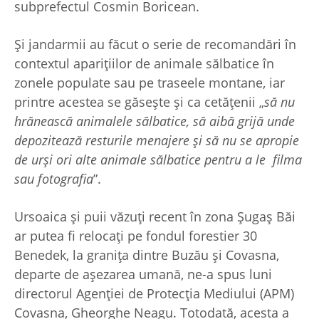
subprefectul Cosmin Boricean.
Și jandarmii au făcut o serie de recomandări în
contextul aparițiilor de animale sălbatice în
zonele populate sau pe traseele montane, iar
printre acestea se găsește și ca cetățenii „
să nu
hrănească animalele sălbatice, să aibă grijă unde
depozitează resturile menajere şi să nu se apropie
de urși ori alte animale sălbatice pentru a le filma
sau fotografia
”.
Ursoaica și puii văzuți recent în zona Șugaș Băi
ar putea fi relocați pe fondul forestier 30
Benedek, la granița dintre Buzău și Covasna,
departe de așezarea umană, ne-a spus luni
directorul Agenției de Protecția Mediului (APM)
Covasna, Gheorghe Neagu. Totodată, acesta a