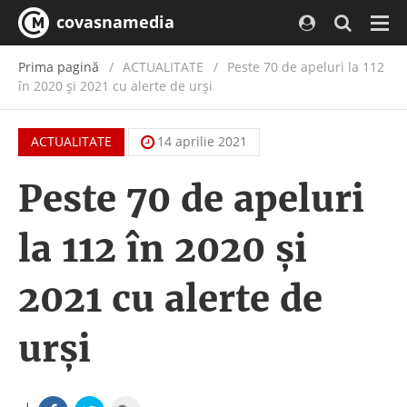
covasnamedia
Navi
Prima pagină
ACTUALITATE
/
Peste 70 de apeluri la 112
în 2020 și 2021 cu alerte de urși
ACTUALITATE
14 aprilie 2021
Peste 70 de apeluri
la 112 în 2020 și
2021 cu alerte de
urși