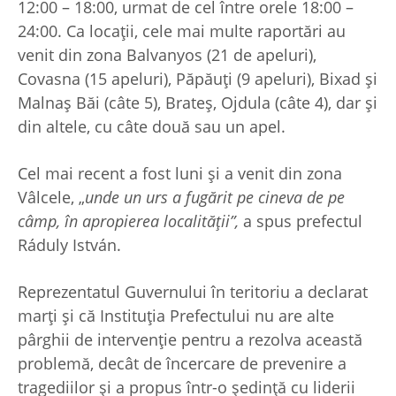
12:00 – 18:00, urmat de cel între orele 18:00 –
24:00. Ca locații, cele mai multe raportări au
venit din zona Balvanyos (21 de apeluri),
Covasna (15 apeluri), Păpăuți (9 apeluri), Bixad și
Malnaș Băi (câte 5), Brateș, Ojdula (câte 4), dar și
din altele, cu câte două sau un apel.
Cel mai recent a fost luni și a venit din zona
Vâlcele, „
unde un urs a fugărit pe cineva de pe
câmp, în apropierea localității”,
a spus prefectul
Ráduly István.
Reprezentatul Guvernului în teritoriu a declarat
marți și că Instituția Prefectului nu are alte
pârghii de intervenție pentru a rezolva această
problemă, decât de încercare de prevenire a
tragediilor și a propus într-o ședință cu liderii