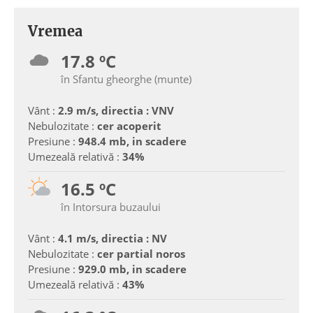
Vremea
17.8 ºC
în Sfantu gheorghe (munte)
Vânt :
2.9 m/s, directia : VNV
Nebulozitate :
cer acoperit
Presiune :
948.4 mb, in scadere
Umezeală relativă :
34%
16.5 ºC
în Intorsura buzaului
Vânt :
4.1 m/s, directia : NV
Nebulozitate :
cer partial noros
Presiune :
929.0 mb, in scadere
Umezeală relativă :
43%