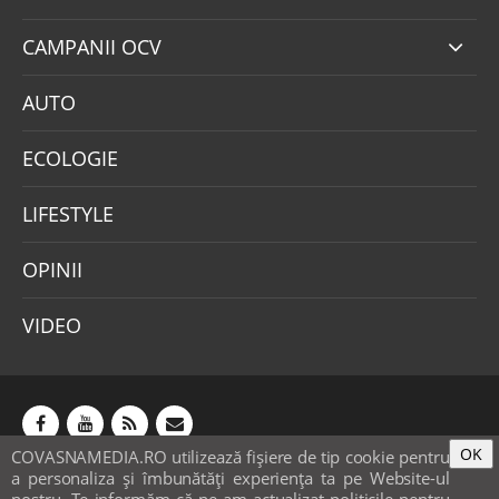
CAMPANII OCV
AUTO
ECOLOGIE
LIFESTYLE
OPINII
VIDEO
OK
COVASNAMEDIA.RO utilizează fişiere de tip cookie pentru
Abonamente
Publicitate
Mica publicitate
a personaliza și îmbunătăți experiența ta pe Website-ul
Contact
Sondaje
POLITICA COOKIE-URI & GDPR