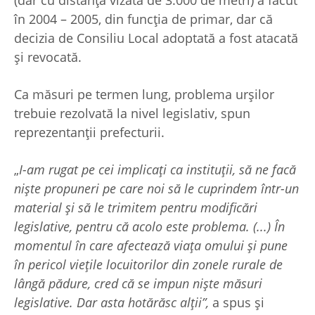
în 2004 – 2005, din funcția de primar, dar că
decizia de Consiliu Local adoptată a fost atacată
și revocată.
Ca măsuri pe termen lung, problema urșilor
trebuie rezolvată la nivel legislativ, spun
reprezentanții prefecturii.
„
I-am rugat pe cei implicați ca instituții, să ne facă
niște propuneri pe care noi să le cuprindem într-un
material și să le trimitem pentru modificări
legislative, pentru că acolo este problema. (...) În
momentul în care afectează viața omului și pune
în pericol viețile locuitorilor din zonele rurale de
lângă pădure, cred că se impun niște măsuri
legislative. Dar asta hotărăsc alții”,
a spus și