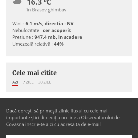
16.3 ºC
în Brasov ghimbav
Vânt :
6.1 m/s, directia : NV
Nebulozitate :
cer acoperit
Presiune :
947.4 mb, in scadere
Umezeală relativă :
44%
Cele mai citite
AZI
7 ZILE
30 ZILE
Dacă dorești să primești zilnic fluxul cu cele mai
importante știri din ediția on-line a Observatorului de
Covasna înscrie-te aici cu adresa ta de e-mail