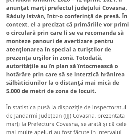
anunțat marți prefectul județului Covasna,
Ráduly István, într-o conferință de presă. În
context, el a precizat că primăriile vor primi
o circulară prin care li se va recomanda să
monteze panouri de avertizare pentru
atenționarea în special a turiștilor de
prezența urșilor în zonă. Totodată,
autoritățile au în plan să întocmească o
hotărâre prin care să se interzică hrănirea
sălbăticiunilor la o distanță mai mică de
5.000 de metri de zona de locuit.
În statistica pusă la dispoziție de Inspectoratul
de Jandarmi Județean (IJJ) Covasna, prezentată
marți la Prefectura Covasna, se arată și că cele
mai multe apeluri au fost făcute în intervalul