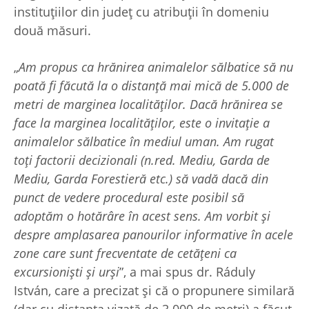
instituțiilor din județ cu atribuții în domeniu
două măsuri.
„
Am propus ca hrănirea animalelor sălbatice să nu
poată fi făcută la o distanță mai
mică de 5.000 de
metri de marginea localităților. Dacă hrănirea se
face la marginea localităților, este o invitație a
animalelor sălbatice în mediul uman. Am rugat
toți factorii decizionali (n.red. Mediu, Garda de
Mediu, Garda Forestieră etc.) să vadă dacă din
punct de vedere procedural este posibil să
adoptăm o hotărâre în acest sens. Am vorbit și
despre amplasarea panourilor informative în acele
zone care sunt frecventate de cetățeni ca
excursioniști și urși
”, a mai spus dr. Ráduly
István, care a precizat și că o propunere similară
(dar cu distanța vizată de 3.000 de metri) a făcut