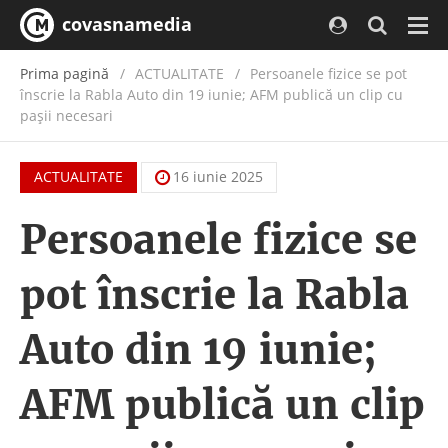
covasnamedia
Navi
Prima pagină
ACTUALITATE
/
Persoanele fizice se pot
înscrie la Rabla Auto din 19 iunie; AFM publică un clip cu
pașii necesari
ACTUALITATE
16 iunie 2025
Persoanele fizice se
pot înscrie la Rabla
Auto din 19 iunie;
AFM publică un clip