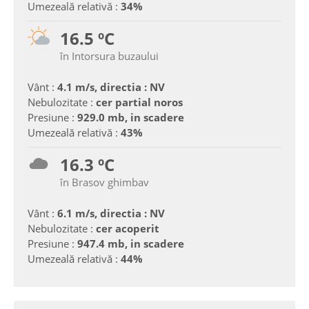
Umezeală relativă :
34%
16.5 ºC
în Intorsura buzaului
Vânt :
4.1 m/s, directia : NV
Nebulozitate :
cer partial noros
Presiune :
929.0 mb, in scadere
Umezeală relativă :
43%
16.3 ºC
în Brasov ghimbav
Vânt :
6.1 m/s, directia : NV
Nebulozitate :
cer acoperit
Presiune :
947.4 mb, in scadere
Umezeală relativă :
44%