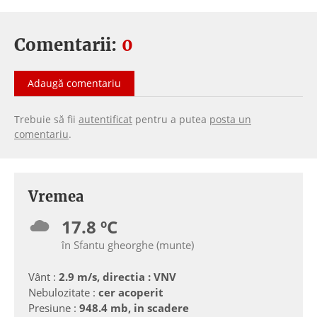
Comentarii:
0
Adaugă comentariu
Trebuie să fii
autentificat
pentru a putea
posta un
comentariu
.
Vremea
17.8 ºC
în Sfantu gheorghe (munte)
Vânt :
2.9 m/s, directia : VNV
Nebulozitate :
cer acoperit
Presiune :
948.4 mb, in scadere