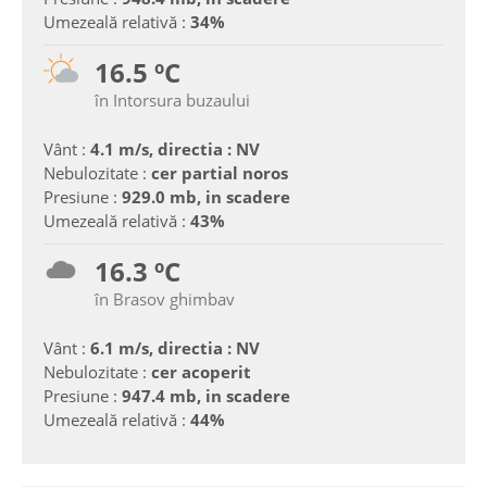
Umezeală relativă :
34%
16.5 ºC
în Intorsura buzaului
Vânt :
4.1 m/s, directia : NV
Nebulozitate :
cer partial noros
Presiune :
929.0 mb, in scadere
Umezeală relativă :
43%
16.3 ºC
în Brasov ghimbav
Vânt :
6.1 m/s, directia : NV
Nebulozitate :
cer acoperit
Presiune :
947.4 mb, in scadere
Umezeală relativă :
44%