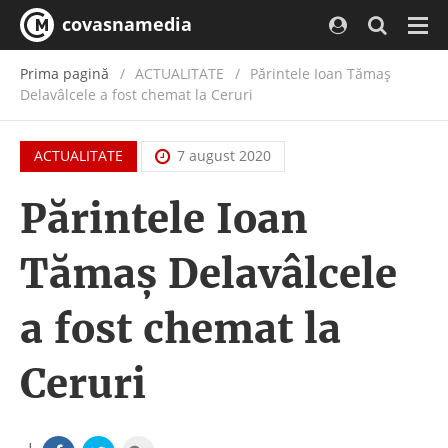
covasnamedia
Navi
Prima pagină
ACTUALITATE
/
Părintele Ioan Tămaș
Delavâlcele a fost chemat la Ceruri
ACTUALITATE
7 august 2020
Părintele Ioan
Tămaș Delavâlcele
a fost chemat la
Ceruri