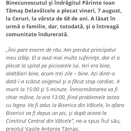
Binecunoscutul și îndrăgitul Părinte Ioan
Tămaș Delavâlcele a plecat vineri, 7 august,
la Ceruri, la vârsta de 68 de ani. A lăsat în
urmă o familie, dar, totodată, și o întreagă
comunitate îndurerată.
„Îmi pare enorm de rău. Am pierdut principalul
meu stâlp. El a avut mai multe suferințe, dar el a
plecat la spital pe picioarele lui. Ieri era bine,
alaltăieri bine, acum trei zile – bine. Azi dintr-o
dată i-a scăzut oxigenul și a făcut stop cardiac. A
murit la 15
:00 și 5 minute. Înmormântarea va fi
chiar mâine, la ora 13
:00, fiind problemele astea
cu legea. Va fi adus la Biserica din Vâlcele, în afara
Bisericii va fi depus un pic, și după aceea la
Cimitirul Central din Vâlcele”,
ne-a spus fiul său,
preotul Vasile Antonie Tămaș.