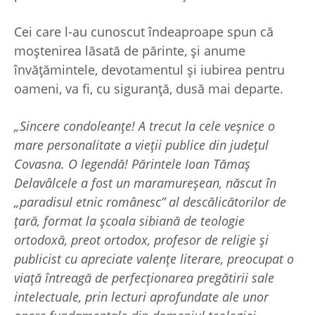
Cei care l-au cunoscut îndeaproape spun că
moștenirea lăsată de părinte, și anume
învățămintele, devotamentul și iubirea pentru
oameni, va fi, cu siguranță, dusă mai departe.
„Sincere condoleanţe! A trecut la cele veșnice o
mare personalitate a vieții publice din județul
Covasna. O legendă! Părintele Ioan Tămaș
Delavâlcele a fost un maramureșean, născut în
„paradisul etnic românesc” al descălicătorilor de
țară, format la școala sibiană de teologie
ortodoxă, preot ortodox, profesor de religie și
publicist cu apreciate valențe literare, preocupat o
viață întreagă de perfecționarea pregătirii sale
intelectuale, prin lecturi aprofundate ale unor