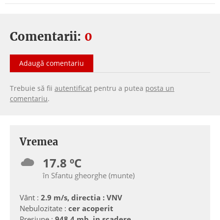
Comentarii:
0
Adaugă comentariu
Trebuie să fii
autentificat
pentru a putea
posta un
comentariu
.
Vremea
17.8 ºC
în Sfantu gheorghe (munte)
Vânt :
2.9 m/s, directia : VNV
Nebulozitate :
cer acoperit
Presiune :
948.4 mb, in scadere