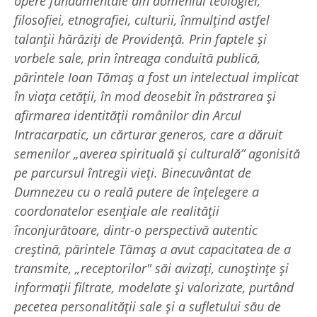
opere fundamentale din domeniul teologiei,
filosofiei, etnografiei, culturii, înmulțind astfel
talanții hărăziți de Providență. Prin faptele și
vorbele sale, prin întreaga conduită publică,
părintele Ioan Tămaș a fost un intelectual implicat
în viața cetății, în mod deosebit în păstrarea și
afirmarea identității românilor din Arcul
Intracarpatic, un cărturar generos, care a dăruit
semenilor „averea spirituală și culturală” agonisită
pe parcursul întregii vieți. Binecuvântat de
Dumnezeu cu o reală putere de înţelegere a
coordonatelor esenţiale ale realităţii
înconjurătoare, dintr-o perspectivă autentic
creştină, părintele Tămaş a avut capacitatea de a
transmite, „receptorilor" săi avizaţi, cunoştinţe şi
informaţii filtrate, modelate şi valorizate, purtând
pecetea personalităţii sale şi a sufletului său de