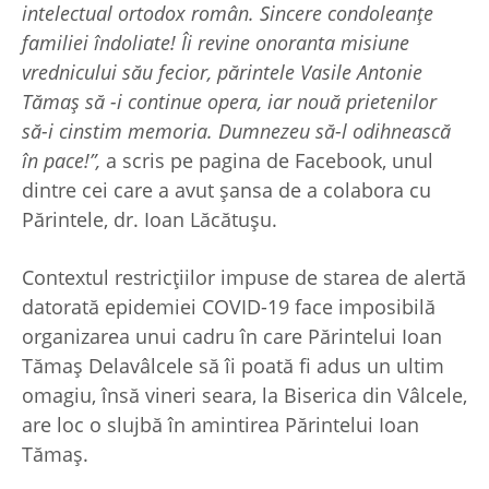
intelectual ortodox român. Sincere condoleanţe
familiei îndoliate! Îi revine onoranta misiune
vrednicului său fecior, părintele Vasile Antonie
Tămaş să -i continue opera, iar nouă prietenilor
să-i cinstim memoria. Dumnezeu să-l odihnească
în pace!”,
a scris pe pagina de Facebook, unul
dintre cei care a avut șansa de a colabora cu
Părintele, dr. Ioan Lăcătuşu.
Contextul restricțiilor impuse de starea de alertă
datorată epidemiei COVID-19 face imposibilă
organizarea unui cadru în care Părintelui Ioan
Tămaș Delavâlcele să îi poată fi adus un ultim
omagiu, însă vineri seara, la Biserica din Vâlcele,
are loc o slujbă în amintirea Părintelui Ioan
Tămaș.